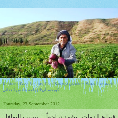
Kurdistan:Food Security, Food Safety,Agriculture,Water, Livestock,
كوردستان:الزراعه والامن الغذائي
Thursday, 27 September 2012
قطاع الدواجن يشهد تراجعاً ... بسبب التغافل