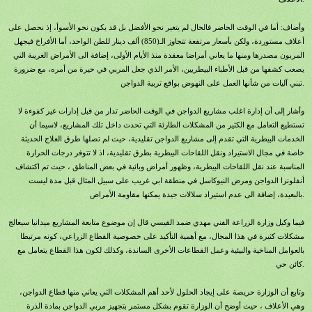
وأضاف: أما في الوقت الحاضر فالحال لم يتغير نحو الأفضل بل قد يكون نحو الأسوأ، إذ نحصل على
أعلاف مستوردة، ولكن بأسعار مرتفعة تتجاوز الـ(850) ألف دينار للطن الواحد، أما الأفراخ فيجهل
المربون مصدرها ومنها ما يعاني أمراضا معقدة منذ الأيام الأولى، إضافة الى الأمراض الغريبة التي
يصعب كشفها من قبل الأطباء البيطريين، الأمر الذي جعل المربي في حيرة من أمره، مع ضرورة
تبني آليات من شأنها العمل على النهوض بواقع تربية الدواجن.
وأشار إلى أن إدارة اغلب مشاريع الدواجن في الوقت الحاضر تدار من قبل إدارات غير كفوءة لا
تستطيع التعامل مع الكثير من المشكلات الطارئة التي تحدث داخل تلك المشاريع، لاسيما أن
الخدمات البيطرية التي تقدم إلى مشاريع الدواجن تقليدية، حيث لم تصلها طرق العلاج الحديثة
خاصة في مجال الاستيراد ونقل اللقاحات البيطرية بطرق تقليدية، اذ لا تتوفر درجات الحرارة
المناسبة عند نقل اللقاحات البيطرية، وظهور أمراض وبائية في بعض المناطق ، حيث تم اكتشاف
أنفلونزا الدواجن ومرض النيوكاسل في منطقة ابي غريب على سبيل المثال قبل مدة ليست
بالبعيدة، إضافة الى عدم استيراد سلالات جيدة يمكنها مقاومة الأمراض.
فيما وكيل وزارة الزراعة الفني مهدي ضمد القيسي قال إن موضوع متابعة المشاريع ميدانيا سيعالج
مشكلات كثيرة في هذا المجال، مع أهمية التأكيد على خصوصية القطاع الزراعي، كونه مرتبطا
بالعوامل المناخية والبيئية وعمل القطاعات الأخرى الساندة، وكذلك لكون هذا القطاع يتعامل مع
كائن حي.
وتابع أن الوزارة حريصة على إيجاد الحلول لأحد أهم المشكلات التي يعاني منها قطاع الدواجن،
وهي الأعلاف ، حيث أوضح أن الوزارة تقوم بشكل مستمر بتجهيز مربي الدواجن بمادة الذرة