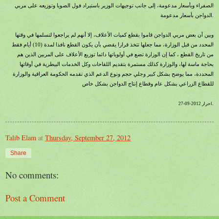
الصفراء وبأسعار مدعومة، إلى جانب توجيهات الوزير باستيراد فول الصويا وتوزيعه على مربي
الدواجن بأسعار مدعومة.
وبين أن بعض مربي الدواجن قاموا بقطع كميات الأعلاف، إلا أنهم لم يراجعوا لتسلمها في وقتها
المحدد من قبل الوزارة، مما جعلها تتخذ قرارا يقضي بأن يكون القطع نافذا لمدة (10) أيام فقط
من تاريخ القطع ، كما إن الوزارة تضع في أولوياتها دائما توزيع الأعلاف على المربين الذين هم
بحاجة ماسة لها، والوزارة كذلك مستمرة بتقديم اللقاحات وكل الخدمات البيطرية في أوقاتها
المحددة، مما يوضح بشكل كبير وجلي حجم ونوع الدعم الذي تقدمه الحكومة العراقية والوزارة
للقطاع الزراعي بشكل عام وقطاع إنتاج الدواجن بشكل خاص
.
27-09-2012 احرار
Talib Elam
at
Thursday, September 27, 2012
Share
No comments:
Post a Comment