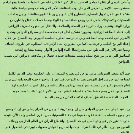
وأضاف الزيدي أن إنتاج الدواجن انخفض بشكل كبير عما كان عليه في السنوات الماضية وهو تراجع
مستمر بسبب الإهمال المزمن الذي حل بهذه الصناعة، الأمر الذي يتطلب وضع سياسة مالية
متكاملة من خلال تمويل المصارف لمشاريع إنتاج الدواجن وربط تطوير صناعة الدواجن بحاجات
المستهلك والاستهلاك بشكل عام، ووضع خطة لمعالجة البيئة وضبط فضلات الإنتاج بالتعاون مع
وزارة البيئة، وتنظيم دورات تدريبية في الصحة والسلامة، والانتقال من مفهوم تصريف الزراعي
إلى اعتماد الصناعة الزراعية، وضرورة تشكيل لجان فنية متخصصة لدراسة واقع الدواجن وتحديد
الأضرار التي لحقت بهذه الصناعة، ومن ثم دراسة الحلول المناسبة للنهوض بهذا القطاع من خلال
إعداد البرامج العلمية والإرشادية، كما من الضروري اتخاذ الإجراءات المطلوبة في ظروف الجفاف
ومنها حفر الآبار في المناطق التي يتعذر إيصال الماء إليها من الأنهار، وتنفيذ مشاريع إضافية
للمناطق التي تعاني من شح المياه ونصب مضخات جديدة، فضلا عن مكافحة الأمراض التي تصيب
الدواجن.
فيما أكد منتظر السوداني مربي دواجن في تصريح للمدى إن على الحكومة توفير الدعم الكامل
لصناعة الدواجن من اجل النهوض بصناعة الدواجن في العراق، واحتواء جميع المحددات التي تربك
إنتاج وتسويق الدواجن المحلية، مع أهمية ان تكون هناك رعاية من قبل الجهات الحكومية لهذا
القطاع من خلال وضع خطط متكاملة لحماية المنتج المحلي، الأمر الذي يتطلب توحيد جهود
الجهات المتخصصة لتحقيق أهداف الاكتفاء الذاتي من هذه المادة .
زياد عبد الجبار احمد مربي الدواجن قال إن: واقع تربية الدواجن في العراق يعاني من إرباك واضح
في جميع مفاصله منذ عدة عقود، لاسيما في حقبة التسعينيات من القرن الماضي ولحد الآن، نتيجة
حدوث تدهور كبير في واقع العمل في هذا القطاع، وانقطاع العراق عن العالم الخارجي وإيقاف
التعاون مع دول العالم في تلك الفترة ، حيث واجه مربو الدواجن صعوبات كبيرة في الحصول على
الأعلاف.