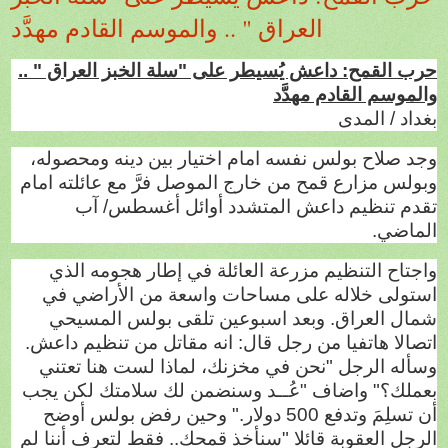
العراق " .. والموسم القادم مهدَّد
حرب القمح: داعش يُسيطر على "سلة الخبز العراق " ..
والموسم القادم مهدَّد
بغداد / المدى
وجد صلاح بولس نفسه امام اختيار بين دينه ومحصوله،
وبولس مزارع قمح من خارج الموصل فرَّ مع عائلته امام
تقدم تنظيم داعش المتشدد أوائل أغسطس/ آب
الماضي.
واجتاح التنظيم مزرعة العائلة في إطار هجومه الذي
استولى خلاله على مساحات واسعة من الأراضي في
شمال العراق. وبعد اسبوعين تلقى بولس المسيحي
اتصالا هاتفيا من رجل قال: انه مقاتل من تنظيم داعش.
وسأله الرجل "نحن في مخزنك، لماذا لست هنا تعتني
بعملك؟" واضاف "عُــد وسنضمن لك سلامتك لكن يجب
أن تسلِمَ وتدفع 500 دولار." وحين رفض بولس أوضح
الرجل العقوبة قائلا "سنأخذ قمحك.. فقط لتعرف أننا لم