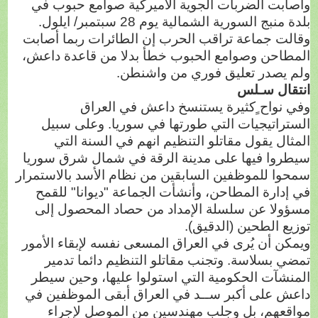
وأصابت الضربات الجوية الاميركية صوامع حبوب في
بلدة منبج السورية الشمالية يوم 28 سبتمبر/ ايلول.
وقالت جماعة تراقب الحرب إن الطائرات ربما أصابت
المطاحن وصوامع الحبوب خطأ بدلا من قاعدة داعش،
ولم يصدر تعليق فوري من واشنطن.
انتقال سـلس
وفي نواح ٍكثيرة يستنسخ داعش في العراق
الستراتيجيات التي طورتها في سوريا. وعلى سبيل
المثال يقول مقاتلو التنظيم انهم في السنة التي
سيطروا فيها على مدينة الرقة في شمال شرق سوريا
سمحوا للموظفين السابقين من نظام الأسد بالاستمرار
في إدارة المطاحن، وأنشأت الجماعة "ديوانا" للقمح
مسؤولا عن سلسلة الإمداد من حصاد المحصول إلى
توزيع الطحين (الدقيق).
ويمكن أن يُرى في العراق المسعى نفسه لإبقاء الأمور
تمضي بسلاسة. وتجنب مقاتلو التنظيم دائما تدمير
المنشآت الحكومية التي استولوا عليها، وحين سيطر
داعش على أكبر ســد في العراق أبقى الموظفين في
مواقعهم، بل وجلب مهندسين من الموصل لإجراء