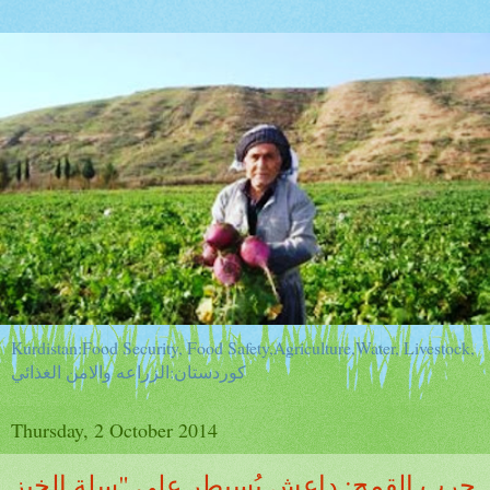
Kurdistan:Food Security, Food Safety,Agriculture,Water, Livestock,
كوردستان:الزراعه والامن الغذائي
Thursday, 2 October 2014
حرب القمح: داعش يُسيطر على "سلة الخبز