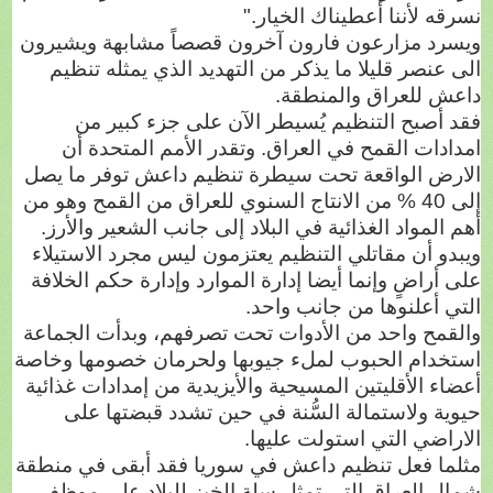
نسرقه لأننا أعطيناك الخيار."
ويسرد مزارعون فارون آخرون قصصاً مشابهة ويشيرون
الى عنصر قليلا ما يذكر من التهديد الذي يمثله تنظيم
داعش للعراق والمنطقة.
فقد أصبح التنظيم يُسيطر الآن على جزء كبير من
امدادات القمح في العراق. وتقدر الأمم المتحدة أن
الارض الواقعة تحت سيطرة تنظيم داعش توفر ما يصل
إلى 40 % من الانتاج السنوي للعراق من القمح وهو من
أهم المواد الغذائية في البلاد إلى جانب الشعير والأرز.
ويبدو أن مقاتلي التنظيم يعتزمون ليس مجرد الاستيلاء
على أراضٍ وإنما أيضا إدارة الموارد وإدارة حكم الخلافة
التي أعلنوها من جانب واحد.
والقمح واحد من الأدوات تحت تصرفهم، وبدأت الجماعة
استخدام الحبوب لملء جيوبها ولحرمان خصومها وخاصة
أعضاء الأقليتين المسيحية والأيزيدية من إمدادات غذائية
حيوية ولاستمالة السُّنة في حين تشدد قبضتها على
الاراضي التي استولت عليها.
مثلما فعل تنظيم داعش في سوريا فقد أبقى في منطقة
شمال العراق التي تمثل سلة الخبز للبلاد على موظفي