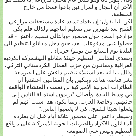
الآخر أن التجار والمزارعين باعوا قمحاً من خارج
المنطقة.
لكن بابا يقول: إن بغداد تسدد عادة مستحقات مزارعي
القمح بعد شهرين من تسليم انتاجهم ولذلك فلم يكن
مزارعو القمح حول مخمور -وبالتالي تنظيم داعش - قد
حصلوا على مدفوعات بعد، حين دخل مقاتلو التنظيم الى
البلدة يوم السابع من يونيو/ حزيران.
وتصدى لمقاتلي التنظيم حينئذ مقاتلو البيشمركة الكردية
العراقية ومقاتلون من حزب العمال الكردستاني التركي.
وقال بابا انه بعد استيلاء تنظيم داعش على الصومعة
نشر قناصة هناك. ويتكهن بأن المقاتلين اعتقدوا أن
الطائرات الحربية الأميركية لن تقصف المنشأة الواقعة
في وسط البلدة. وأضاف "يريدون استمالة الناس إلى
جانبهم.. وخاصة العرب. ربما يكون هذا سبب أنهم لم
يفعلوا شيئا للقمح.. كي لا يغضبوا الناس."
وسيطر داعش على مخمور لثلاثة أيام قبل ان يطرده
المقاتلون الأكراد والضربات الجوية الاميركية على مواقع
التنظيم وليس على الصومعة.