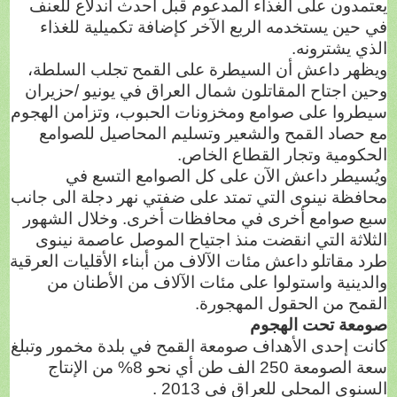
يعتمدون على الغذاء المدعوم قبل أحدث اندلاع للعنف
في حين يستخدمه الربع الآخر كإضافة تكميلية للغذاء
الذي يشترونه.
ويظهر داعش أن السيطرة على القمح تجلب السلطة،
وحين اجتاح المقاتلون شمال العراق في يونيو /حزيران
سيطروا على صوامع ومخزونات الحبوب، وتزامن الهجوم
مع حصاد القمح والشعير وتسليم المحاصيل للصوامع
الحكومية وتجار القطاع الخاص.
ويُسيطر داعش الآن على كل الصوامع التسع في
محافظة نينوى التي تمتد على ضفتي نهر دجلة الى جانب
سبع صوامع أخرى في محافظات أخرى. وخلال الشهور
الثلاثة التي انقضت منذ اجتياح الموصل عاصمة نينوى
طرد مقاتلو داعش مئات الآلاف من أبناء الأقليات العرقية
والدينية واستولوا على مئات الآلاف من الأطنان من
القمح من الحقول المهجورة.
صومعة تحت الهجوم
كانت إحدى الأهداف صومعة القمح في بلدة مخمور وتبلغ
سعة الصومعة 250 الف طن أي نحو 8% من الإنتاج
السنوي المحلي للعراق في 2013 .