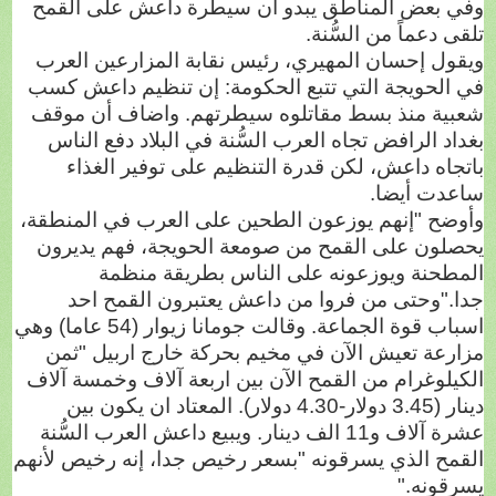
وفي بعض المناطق يبدو أن سيطرة داعش على القمح
تلقى دعماً من السُّنة.
ويقول إحسان المهيري، رئيس نقابة المزارعين العرب
في الحويجة التي تتبع الحكومة: إن تنظيم داعش كسب
شعبية منذ بسط مقاتلوه سيطرتهم. واضاف أن موقف
بغداد الرافض تجاه العرب السُّنة في البلاد دفع الناس
باتجاه داعش، لكن قدرة التنظيم على توفير الغذاء
ساعدت أيضا.
وأوضح "إنهم يوزعون الطحين على العرب في المنطقة،
يحصلون على القمح من صومعة الحويجة، فهم يديرون
المطحنة ويوزعونه على الناس بطريقة منظمة
جدا."وحتى من فروا من داعش يعتبرون القمح احد
اسباب قوة الجماعة. وقالت جومانا زيوار (54 عاما) وهي
مزارعة تعيش الآن في مخيم بحركة خارج اربيل "ثمن
الكيلوغرام من القمح الآن بين اربعة آلاف وخمسة آلاف
دينار (3.45 دولار-4.30 دولار). المعتاد ان يكون بين
عشرة آلاف و11 الف دينار. ويبيع داعش العرب السُّنة
القمح الذي يسرقونه "بسعر رخيص جدا، إنه رخيص لأنهم
يسرقونه."