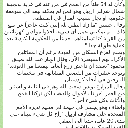
وكان له 54 طناً من القمح في مزرعته في قرية بونجينة
شمال شرقي اربيل وهو قمح لم يمكنه بيعه الى صومعة
حكومية او تجار بسبب القتال في المنطقة.
وقال حسين "ما زاد الطين بلة إنني كنت عاجزاً عن منع
ذلك.. لم يمكنني عمل أي شيء، أخذوا مولدين كهربائيين
من القرية كنا تسلمناهما حديثاً من الحكومة الكردية بعد
عملية طويلة جدا."
ويمنع الفزع السكان من العودة برغم أن المقاتلين
الأكراد لهم السيطرة الآن. وقال الجار عبد الله نميـق
محمود "نعتقد ان داعش زرع ألغاماً ليمنعنا من العودة."
وتوجد عشرات من القصص المشابهة في مخيمات
النازحين في أنحاء كردستان.
وقال المزارع يونس سعيد الله وهو في الثانية والستين
من العمر "هربنا بالأموال والذهب لكن تركنا القمح
والأثاث وكل شيء آخر."
واضاف وهو يجلس في خيمة في مخيم تديره الأمم
المتحدة على مشارف اربيل "راح كل شيء بنيناه على
مدى 20 عاما، عدنا الى الصفر."
القوة العسكرية والاقتصادية