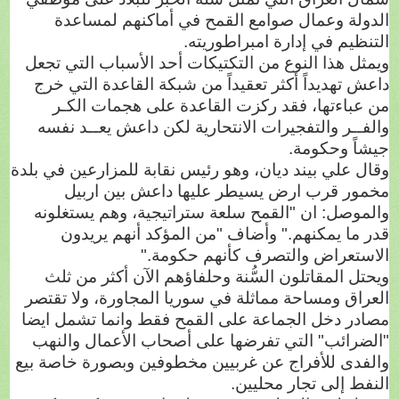
الدولة وعمال صوامع القمح في أماكنهم لمساعدة
التنظيم في إدارة امبراطوريته.
ويمثل هذا النوع من التكتيكات أحد الأسباب التي تجعل
داعش تهديداً أكثر تعقيداً من شبكة القاعدة التي خرج
من عباءتها، فقد ركزت القاعدة على هجمات الكـر
والفــر والتفجيرات الانتحارية لكن داعش يعــد نفسه
جيشاً وحكومة.
وقال علي بيند ديان، وهو رئيس نقابة للمزارعين في بلدة
مخمور قرب ارض يسيطر عليها داعش بين اربيل
والموصل: ان "القمح سلعة ستراتيجية، وهم يستغلونه
قدر ما يمكنهم." وأضاف "من المؤكد أنهم يريدون
الاستعراض والتصرف كأنهم حكومة."
ويحتل المقاتلون السُّنة وحلفاؤهم الآن أكثر من ثلث
العراق ومساحة مماثلة في سوريا المجاورة، ولا تقتصر
مصادر دخل الجماعة على القمح فقط وانما تشمل ايضا
"الضرائب" التي تفرضها على أصحاب الأعمال والنهب
والفدى للأفراج عن غربيين مخطوفين وبصورة خاصة بيع
النفط إلى تجار محليين.