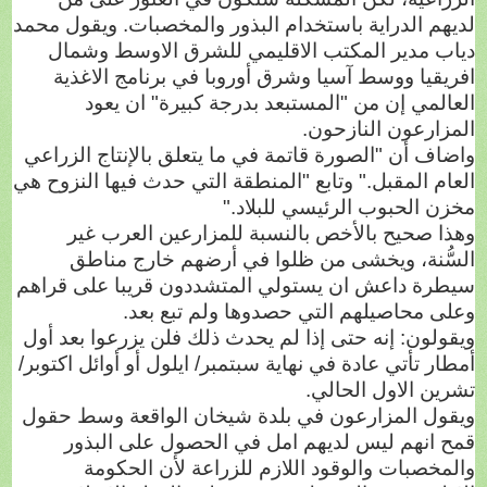
لديهم الدراية باستخدام البذور والمخصبات. ويقول محمد
دياب مدير المكتب الاقليمي للشرق الاوسط وشمال
افريقيا ووسط آسيا وشرق أوروبا في برنامج الاغذية
العالمي إن من "المستبعد بدرجة كبيرة" ان يعود
المزارعون النازحون.
واضاف أن "الصورة قاتمة في ما يتعلق بالإنتاج الزراعي
العام المقبل." وتابع "المنطقة التي حدث فيها النزوح هي
مخزن الحبوب الرئيسي للبلاد."
وهذا صحيح بالأخص بالنسبة للمزارعين العرب غير
السُّنة، ويخشى من ظلوا في أرضهم خارج مناطق
سيطرة داعش ان يستولي المتشددون قريبا على قراهم
وعلى محاصيلهم التي حصدوها ولم تبع بعد.
ويقولون: إنه حتى إذا لم يحدث ذلك فلن يزرعوا بعد أول
أمطار تأتي عادة في نهاية سبتمبر/ ايلول أو أوائل اكتوبر/
تشرين الاول الحالي.
ويقول المزارعون في بلدة شيخان الواقعة وسط حقول
قمح انهم ليس لديهم امل في الحصول على البذور
والمخصبات والوقود اللازم للزراعة لأن الحكومة