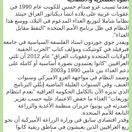
بعدما تسبب غزو صدام حسين للكويت عام 1990 في
عقوبات غربية على بلاده انشأ ديكتاتور العراق حينئذ
نظاما شاملا لتوزيع الغذاء المدعوم في البلاد، ووسع هذا
النظام في ظل برنامج الأمم المتحدة "النفط مقابل
الغذاء".
ويقدر جوي جوردون استاذ الفلسفة السياسية في جامعة
فيرفيلد في كونتيكت ومؤلف كتاب "الحرب الخفية:
الولايات المتحدة وعقوبات العراق" عام 2012 أن ثلثي
العراقيين "كانوا يعتمدون بصورة أساسية أو كاملة على
دعم الغذاء بين عامي 1990 و2003 .
وصمد النظام في مواجهة الغزو الاميركي وسنوات
العنف، وفي السنوات القليلة الماضية إبتُلي البرنامج
الذي تديره الآن بالكامل الحكومة العراقية "بعدم انتظام
توزيعات" الغذاء ما خفض الاعتماد عليه حسب تقرير
أصدرته في يونيو/ حزيران منظمة الأغذية والزراعة
التابعة للأمم المتحدة.
وقدر اقتصادي سابق في وزارة الزراعة الأميركية أن نحو
ربع العراقيين الذين يعيشون في مناطق ريفية كانوا