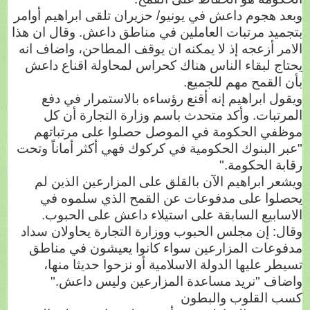
وبعد هجوم داعش في يونيو/ حزيران تلقى ابراهيم أوامر
بتجميد مرتبات العاملين في مناطق داعش. وقال ان هذا
الامر أزعجه إذ لا يمكنه ان يوقف المطاحن، واضاف انه
يحتاج لبقاء الناس هناك كحراس لمحاولة اقناع داعش
بأن القمح مهم للجميع.
ويقول ابراهيم إنه أقنع رؤساءه بالاستمرار في دفع
المرتبات. وأكد متحدث باسم وزارة التجارة أن كل
موظفي الحكومة في الموصل حصلوا على مرتباتهم
"عبر البنوك الحكومية في كركوك فهي أكثر أماناً وتحت
رقابة الحكومة."
ويشعر ابراهيم الآن بالقلق على المزارعين الذين لم
يحصلوا على مدفوعات عن القمح الذي سلموه في
الاسابيع السابقة على استيلاء داعش على الحبوب.
وقال: إن مجلس الحبوب ووزارة التجارة يحاولان سداد
مدفوعات المزارعين سواء كانوا يعيشون في مناطق
تسيطر عليها الدولة الاسلامية أو نزحوا حديثا منها،
واضاف "نريد مساعدة المزارعين وليس داعش."
كسب القلوب والبطون