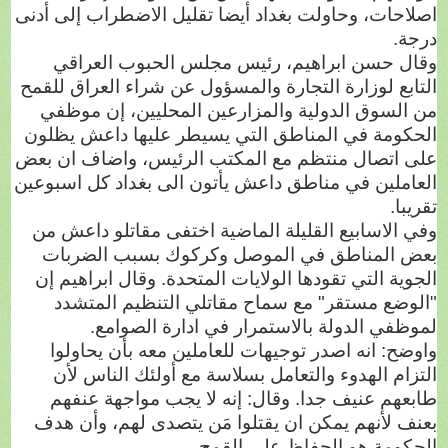
اصلاحات، وحاولت بغداد أيضا تقليل الاضطراب إلى أدنى
درجة.
وقال حسن ابراهيم، رئيس مجلس الحبوب العراقي
التابع لوزارة التجارة والمسؤول عن شراء العراق للقمح
من السوق الدولية والمزارعين المحليين، إن موظفي
الحكومة في المناطق التي يسيطر عليها داعش يظلون
على اتصال منتظم مع المكتب الرئيس، واضاف ان بعض
العاملين في مناطق داعش يأتون الى بغداد كل اسبوعين
تقريبا.
وفي الاسابيع القليلة الماضية اختفى مقاتلو داعش من
بعض المناطق في الموصل وكركوك بسبب الضربات
الجوية التي تقودها الولايات المتحدة. وقال ابراهيم إن
"الوضع مستقر" مع سماح مقاتلي التنظيم المتشدد
لموظفي الدولة بالاستمرار في ادارة الصوامع.
واوضح: انه اصدر توجيهات للعاملين معه بأن يحاولوا
التزام الهدوء والتعامل بسلاسة مع أولئك الناس لأن
طابعهم عنيف جدا. وقال: إنه لا يجب مواجهة عنفهم
بعنف لأنهم يمكن ان يقتلوا مَن يتصدى لهم، وأن هدف
الحكومة هو الحفاظ على القمح.