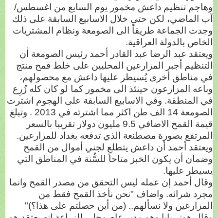
وهاجم تنظيم داعش مخمور يوم السابع من اغسطس/
آب الماضي، لكن حتى خلال الاسابيع السابقة على ذلك
وجدت الجماعة طريقاً الى الصومعة ونظام المشتريات
الخاص بالدولة العراقية.
ويعتقد عبد الرضا عبد القادر أحمد رئيس الصومعة أن
التنظيم أجبر المزارعين المحليين على خلط قمح منتج
في مناطق أخرى يُسيطر عليها داعش مع محصولهم،
وباعه المزارعون حينئذ الى مخمور كما لو كان كله زُرِع
في المنطقة. وفي الاسابيع السابقة على الهجوم اشترت
الصومعة 14 الف طن اكثر مما اشترته في 2013 . وتبلغ
قيمة القمح الاضافي 9.5 مليون دولار تقريبا بالسعر
المرتفع بصورة مصطنعة الذي تدفعه بغداد للمزارعين.
ويعتقد أحمد أن داعش يتطلع لجني أموال من القمح
وضمان أن يكون الخبز متاحاً للسُّنة في المناطق التي
يسيطر عليها.
وقال أحمد إن عمله ليس التحقق من مصدر القمح وانما
مجرد شرائه. واضاف "نحن نأخذ القمح فقط من
المزارعين ولا نسألهم.. (من أين حصلتم على هذا؟)"
وقال هونر بابا وهو مدير عام محلي للزراعة إنه يعتقد هو