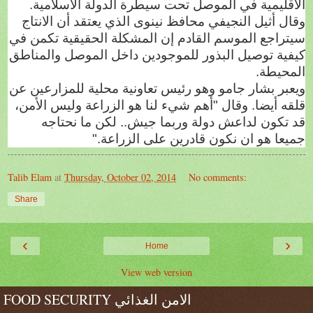
الاقليمية في الموصل تحت سيطرة الدولة الاسلامية.
وقال أثيل النجيفي محافظ نينوى الذي يعتقد أن الانتاج
سيتراجع الموسم القادم إن المشكلة الحقيقية تكمن في
كيفية توصيل البذور للموجودين داخل الموصل والمناطق
المحيطة.
ويعبر بشار جامو وهو رئيس تعاونية محلية للمزارعين عن
قلقه أيضا. وقال "أهم شيء لنا هو الزراعة وليس الأمن،
قد تكون لداعش دولة وربما جيش.. لكن ما نحتاجه
جميعا هو ان نكون قادرين على الزراعة."
Talib Elam
at
Thursday, October 02, 2014
No comments:
Share
‹
›
Home
View web version
FOOD SECURITY الامن الغذائي