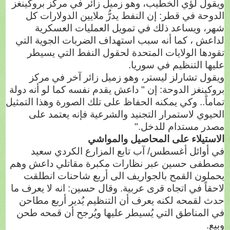
ويقول لؤي الخطيب، وهو زميل زائر في مركز بروكينغز
الدوحة في قطر: إن النفط يدرُّ ملايين الدولارات كل
شهر، ويساعد ذلك في تمويل العمليات العسكرية
لداعش ، كما أنه سبب استهداف الضربات الجوية التي
تقودها الولايات المتحدة لحقول النفط التي يسيطر
عليها التنظيم في سوريا.
ويقول تشارلز ليستر، وهو زميل زائر آخر في مركز
بروكينغز الدوحة: إن " داعش يقدم نفسه كما لو أنه دولة
تماماً.. وكي يمكنه الحفاظ على تلك الصورة وهذا التمثيل
الحيوي لاستمرار التجنيد والشرعية فإنه يعتمد على
مصدر مستدام للدخل."
الاستيلاء على المحاصيل والمواشي
في أوائل أغسطس/ آب تابع المزارع الكردي سعيد
مصطفى حسين عبر نظارات مكبرة مقاتلي داعش وهم
يحملون القمح بالجواريف الى أربع شاحنات انطلقت
لاحقاً في اتجاه قرى عربية. وقال حسين: انه لا يعرف ما
حدث لقمحه لكنه يعرف أن التنظيم يُدير أربع مطاحن
في المناطق التي يُسيطر عليها ويُرجح أن قمحه طحن
وبيع.