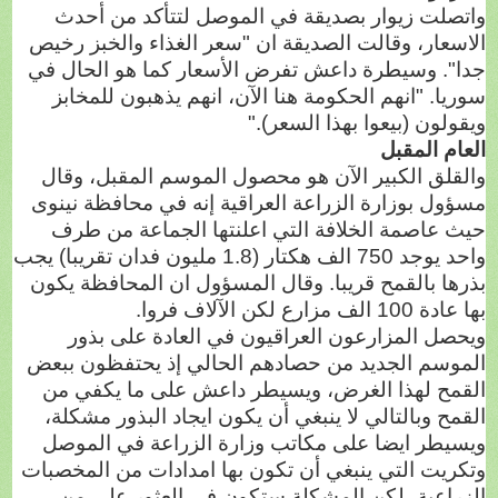
واتصلت زيوار بصديقة في الموصل لتتأكد من أحدث
الاسعار، وقالت الصديقة ان "سعر الغذاء والخبز رخيص
جدا". وسيطرة داعش تفرض الأسعار كما هو الحال في
سوريا. "انهم الحكومة هنا الآن، انهم يذهبون للمخابز
ويقولون (بيعوا بهذا السعر)."
العام المقبل
والقلق الكبير الآن هو محصول الموسم المقبل، وقال
مسؤول بوزارة الزراعة العراقية إنه في محافظة نينوى
حيث عاصمة الخلافة التي اعلنتها الجماعة من طرف
واحد يوجد 750 الف هكتار (1.8 مليون فدان تقريبا) يجب
بذرها بالقمح قريبا. وقال المسؤول ان المحافظة يكون
بها عادة 100 الف مزارع لكن الآلاف فروا.
ويحصل المزارعون العراقيون في العادة على بذور
الموسم الجديد من حصادهم الحالي إذ يحتفظون ببعض
القمح لهذا الغرض، ويسيطر داعش على ما يكفي من
القمح وبالتالي لا ينبغي أن يكون ايجاد البذور مشكلة،
ويسيطر ايضا على مكاتب وزارة الزراعة في الموصل
وتكريت التي ينبغي أن تكون بها امدادات من المخصبات
الزراعية، لكن المشكلة ستكون في العثور على من