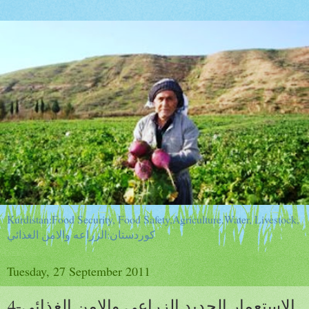
Kurdistan:Food Security, Food Safety,Agriculture,Water, Livestock,
كوردستان:الزراعه والامن الغذائي
Tuesday, 27 September 2011
الاستعمار الجديد الزراعي والامن الغذائي-4