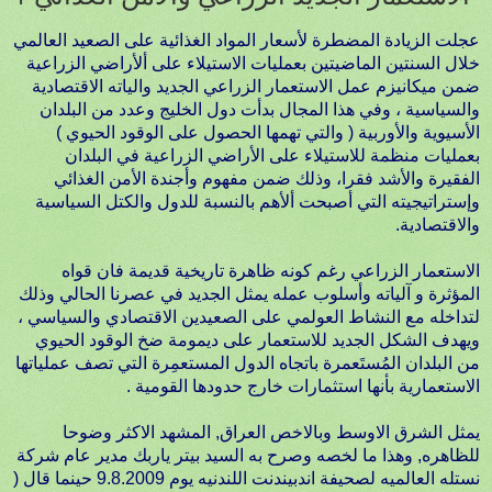
عجلت الزيادة المضطرة لأسعار المواد الغذائية على الصعيد العالمي
خلال السنتين الماضيتين بعمليات الاستيلاء على ألأراضي الزراعية
ضمن ميكانيزم عمل الاستعمار الزراعي الجديد والياته الاقتصادية
والسياسية ، وفي هذا المجال بدأت دول الخليج وعدد من البلدان
الأسيوية والأوربية ( والتي تهمها الحصول على الوقود الحيوي )
بعمليات منظمة للاستيلاء على الأراضي الزراعية في البلدان
الفقيرة والأشد فقرا، وذلك ضمن مفهوم وأجندة الأمن الغذائي
وإستراتيجيته التي أصبحت ألأهم بالنسبة للدول والكتل السياسية
والاقتصادية.
الاستعمار الزراعي رغم كونه ظاهرة تاريخية قديمة فان قواه
المؤثرة و آلياته وأسلوب عمله يمثل الجديد في عصرنا الحالي وذلك
لتداخله مع النشاط العولمي على الصعيدين الاقتصادي والسياسي ،
ويهدف الشكل الجديد للاستعمار على ديمومة ضخ الوقود الحيوي
من البلدان المُستَعمرة باتجاه الدول المستعمِرة التي تصف عملياتها
الاستعمارية بأنها استثمارات خارج حدودها القومية .
يمثل الشرق الاوسط وبالاخص العراق, المشهد الاكثر وضوحا
للظاهره, وهذا ما لخصه وصرح به السيد بيتر ياربك مدير عام شركة
نستله العالميه لصحيفة اندبيندنت اللندنيه يوم 9.8.2009 حينما قال (