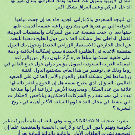
البلدان الأوربية بتمويل تلك السدود وذلك لمعرفتها بمدى تأثيراتها
الداخل التركي وعلى العراق بشكل اكبر.
إن التوجه السعودي والإماراتي الجديد جاء بعد إن جفت مياهها
الجوفية التي تم هدرها في مشاريع زراعية عقيمة أقدمت عليها
حينها بعد أن أخذت بنصيحة عدد من الشركات والمنظمات الدولية،
الفشل الداخلي لحل مشكلة الغذاء في دول الخليج دفعتها للبحث
عن الحل الخارجي ( الاستعمار الزراعي الجديد) ودخول تلك الدول
لمنظمة الاغذيه
في الظاهرة الجديدة سبب إشكالية أخلاقية وأدبية
على خلفية استلامها مبلغا قدره 2,5 مليون دولار من
والزراعه
المملكة العربية السعودية لتمويل مؤتمر دولي حول جياع العالم في
روما وذلك في نوفمبر من هذا العام، ستجتمع الدول الغنية
ورؤساءها لحل مشكلة الفقر والجوع والأمن الغذائي على الصعيد
العالمي ، السؤال الذي يطرح نفسه هل إن الجوع والفقر دالة لها
علاقة بين عدد السكان ومحدودية الأرض الزراعية أم إنها صناعة
تهدف إلى مضاعفة ربح الشركات الاحتكارية وبالأخص الاحتكارات
التي تنشط في مجال الغذاء كونها السلعة الأكثر أهمية في تاريخ
البشرية.؟
نشرت صحيفة GRAINالالكترونية وهي تابعة لمنظمة أميركية غير
حكومية وتهتم بأمور الزراعة والأراضي الخصبة والمغتصبة علما إن
الصحيفة نشرت الحلقات الأولى والثانية والثالثة للمادة بعد أن