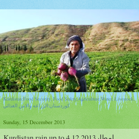
Kurdistan:Food Security, Food Safety,Agriculture,Water, Livestock,
كوردستان:الزراعه والامن الغذائي
Sunday, 15 December 2013
Kurdistan rain up to 4.12.2013امطار