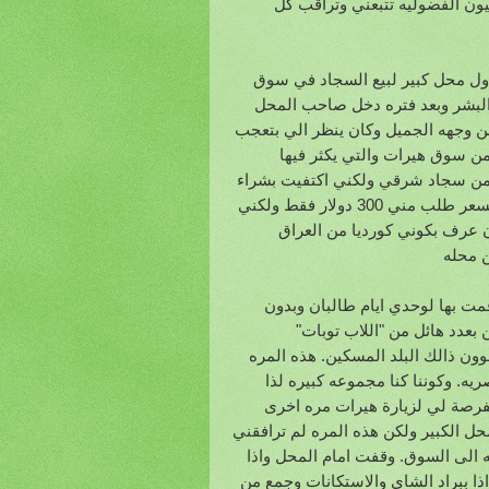
يون الفضوليه تتبعني وتراقب كل
ول محل كبير لبيع السجاد في سوق
 البشر وبعد فتره دخل صاحب المحل
 من وجهه الجميل وكان ينظر الي بتعجب
 سوق هيرات والتي يكثر فيها
ه من سجاد شرقي ولكني اكتفيت بشراء
سجاده حرير قديمه جدا مازلنا نحتفظ بها في بيتنا في ويلز وعندما سالته عن السعر طلب مني 300 دولار فقط ولكني
 عرف بكوني كورديا من العراق
ن محله
ت بها لوحدي ايام طالبان وبدون
عدد هائل من "اللاب توبات"
ون ذالك البلد المسكين. هذه المره
ريه. وكوننا كنا مجموعه كبيره لذا
فرصة لي لزيارة هيرات مره اخرى
ل الكبير ولكن هذه المره لم ترافقني
 الى السوق. وقفت امام المحل واذا
 ببراد الشاي والاستكانات وجمع من