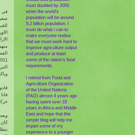
must doubled by 2050
when the world's
population will be around
صغير
9.2 billion population. I
للقي
must do what I can to
الاو
make everyone realise
الار
that we must work hard to
منهم
improve agriculture output
القص
and produce at least
some of the nation's food
requirements.
التي
وباك
I retired from Food and
Agriculture Organization
قادو
of the United Nations
فانا
(FAO) almost 4 years ago
حركت
having spent over 33
years in Africa and Middle
East and hope that this
وبعد
simple blog will help me
كان 
impart some of my
بنطل
experience to a younger