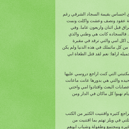
ي احساس بقيمة السجاد الشرقي رغم
 ستة عقود ونصف وعشت واكلت ونمت
اق قبل اثنان واربعون عاما. وفي
. فالسجاده كانت هي وطني والذي
ل اكل امي والتي ترقد في مقبرة
مرتين مجردة من كل ماتملك في هذه الدنيا ولم يكن
له اراها: نعم لقد قتل الطغاة ابي
كتبتي التي كنت اراجع دروسي عليها
4.5 حسبما تقول لي اختي الوحيده والتي هي بدورها عانت ماعانت
صابات البعث واقتادوا امي واختي
ام نهبوا كل ماكان في الدار ومن
ع كثيره واقتنيت الكثير من الكتب
تي في ويلز تهتم بما اقتنيت من
غيره ومجتمع وطفولة وشباب ابوهم