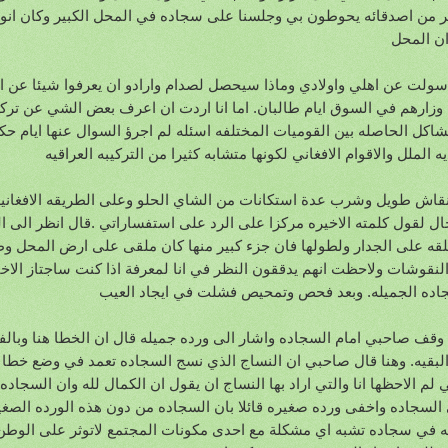
 من اصدقائه يحوطون بي وجلسنا على سجاده في المحل الكبير وكان انوا
ن المحل
سولت عن اهلي واولادي وماذا سيحصل لصدام وارادو ان يعرفوا شيئا عن ا
 وزارهم في السوق ايام طالبان. اما انا اردت ان اعرف بعض الشي عن تركيبت
شاكل الحاصله بين القوميات المختلفه اسئله لم اجرؤ السوال عنها ايام ح
ه الملل والاقوام الافغاني لكونها متشابه كثيرا من التركيبه العراقيه
نقاش طويل وشرب عدة استكانات من الشاي الحلو وعلى الطريقه الافغاني
ال لقول كلمته الاخيره مركزا على الرد على استفساراتي .قال انظر الى ال
لقه على الجدار ولطولها فان جزء كبير منها كان ملقى على ارض المحل و
لنقوشات ولاحظت انهم يدققون النظر في انا لمعرفة اذا كنت ساجتاز الاخ
اده الجميله. وبعد فحص وتمحيص فشلت في ايجاد العيب
 وقف صاحبي امام السجاده واشار الى ورده جميله قال ان الخطا هنا وبال
لبقيه. وهنا قال صاحبي ان النساج الذي نسج السجاده تعمد في وضع خط
ي لم الاحظها انا والتي اراد بها النساج ان يقول ان الكمال لله وان السجاد
السجاده واخفى ورده صغيره قائلا بان السجاده من دون هذه الورده الصغير
 في سجاده تشبه اي مشكلة مع احدى مكونات المجتمع لاتوثر على الوطن ول