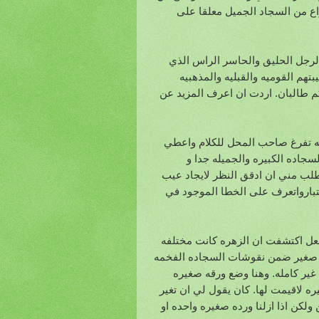
ع من السجاد الجميل معلقا على
لرجل الحليق والحاسر الراس الذي
هم القوميه والقبليه والمذهبيه
كم طالبان. اردت ان اعرف المزيد عن
ه تفرغ صاحب المحل للكلام واعطي
سجاده الكبيره والجميله جدا و
طلب مني ان ادقق النظر لايجاد عيب
تبارواتعرف على الخطا الموجود في
فعل اكتشفت ان الزهره كانت مختلفه
ا صغير ضمن نقوشات السجاده الفخمه
ه غير كامله. وهنا وضع ورقه صغيره
ه لاقيمت لها. كان يقول لي ان تغير
كن اذا ازلنا ورده صغيره واحده او