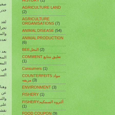
HISTORY
(1)
صغير
AGRICULTURE LAND
جدرا
(2)
AGRICULTURE
لقد 
ORGANISATIONS
(7)
تجرا
ANIMAL DISEASE
(54)
والم
ANIMAL PRODUCTION
تعددي
(6)
(2)
BEEالنحل
بعد 
COMMENT تعليق متابع
المج
(1)
المع
Consumers
(1)
في ا
السج
COUNTERFEITS مواد
(3)
مزيفه
وهنا
ENVIRONMENT
(3)
عن ا
FISHERY
(1)
والت
FISHERY;ألثروه السمكيه
على 
(1)
نقشه
FOOD COUPON
(9)