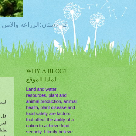
Kurdistan:Food Security, Food Safety,Agriculture,Water, Livestock, كوردستان:ا
WHY A BLOG?
لماذا الموقع
Land and water
resources, plant and
animal production, animal
السج
health, plant disease and
food safety are factors
اقل 
that affect the ability of a
العر
nation to achieve food
بقلي
security. I firmly believe