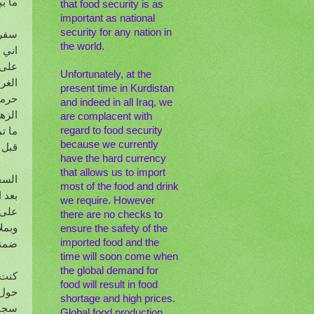
ما ب
that food security is as
important as national
security for any nation in
سفري
the world.
اني 
على 
Unfortunately, at the
الغر
present time in Kurdistan
حرمن
and indeed in all Iraq, we
are complacent with
ما ت
regard to food security
because we currently
قبل 
have the hard currency
that allows us to import
السج
most of the food and drink
we require. However
على 
there are no checks to
وبمل
ensure the safety of the
imported food and the
ضمنه
time will soon come when
the global demand for
كنت 
food will result in food
حول 
shortage and high prices.
سجاد
Global food production