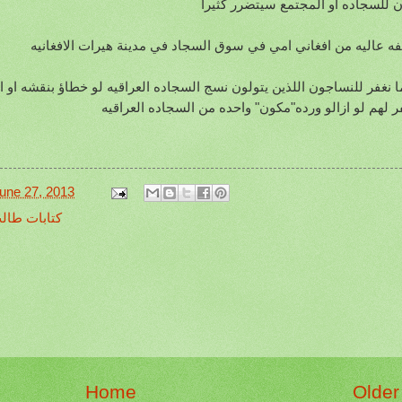
 للسجاده او المجتمع سيتضرر كثيرا
ه عاليه من افغاني امي في سوق السجاد في مدينة هيرات الافغانيه
ا نغفر للنساجون اللذين يتولون نسج السجاده العراقيه لو خطاؤ بنقشه او اثن
فر لهم لو ازالو ورده"مكون" واحده من السجاده العراقيه
une 27, 2013
TALIB WRITTINGSكتابات ط
Home
Older