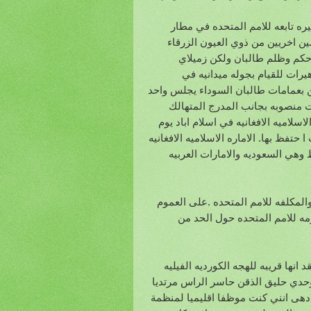
ائره صغيره تابعه للامم المتحده في مطار
 اخريين من ذوي العيون الزرقاء
حكم وظلم طالبان ولكن زميلاي
يرات للقيام بجوله ميدانيه في
ن بعمامات طالبان السوداء يجلس واحد
 منصوبه بجانب المدرج المتهالك
سلاميه الافغانيه في اسلام اباد يوم
ا حتفظ بها. الاماره الاسلاميه الافغانيه
وهي السعوديه والامارات العربيه
لمكلفه للامم المتحده .على العموم
مه للامم المتحده حول الحد من
انها قريبه للهجه الكورديه الفيليه
حدي حليق الذقن حاسر الراس مرتديا
دهى انني كنت موظفا اقليميا لمنظمة