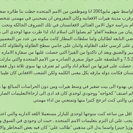
في اواسط شهر مايو2001 انا وموظفين من الامم المتحده حطت بنا ط
قرب مدينة هيرات الافغانيه وكان المفروض ان يصحبني في مهمتي شخصين
ام بدراسه حول الامن الغذائي لافغانستان في تلك الضروف الحالكه وتحت 
ربيان من منظمة"الفاو" لم يصلوا الى اسلام اباد لذا طرت منها لوحدي الى ه
اضي التابعه لطالبان واما سلطات المطار كانت مكونه من عدد من المعميي
 على كرسي خلف الطاوله واثنان على جانبي سطح الطاوله والطاوله كانت
ير والضيق وبعد ان تاكدوا من الفيزا التي حصلت عليها من سفارة الاماره الا
7.5.2011 و الملصقه على جواز سفري الصادره من الامم المتحده والتي مازلت 
 حصلت على فيزتها من اسلام اباد والتي لم تعترف بها سوى ثلاثة دول فقط 
ستان فكانت دوله مارقه بكل معنى الكلمه ولكن الشعب الافغاني كان طيبا
ني بهدوء الى بيت صغير في وسط هيرات ومن دون الحراسات المبالغ بها وا
 لم اصنف" كخواجه" ووجودي لوحدي كان قد ادى الى ارخاءالتعليمات الصار
ي والتي كنت انزعج كثيرا منها وتمنعني من اداء مهمتي
 اقل من ساعه كنت متوجها لوحدي للبازار مستعملا اللغه الداريه والتي اعتقد 
يجب علي ان التزم بتعليمات الامم المتحده , حيث ان وجودي في السوق و
ون( جينز) واسما يدل الى مذهبي "طالب علي" كان فيه بعض المخاطر والا