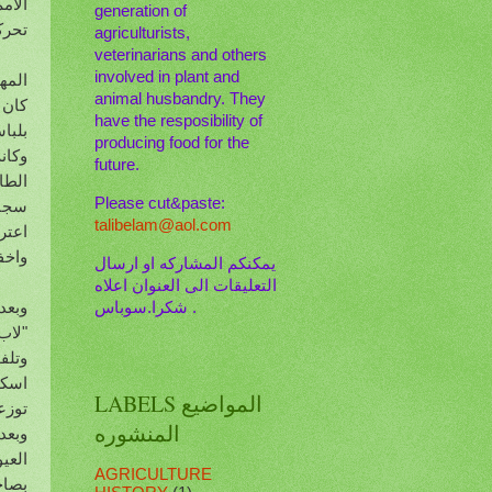
الام
generation of
تحرك
agriculturists,
veterinarians and others
involved in plant and
المه
animal husbandry. They
كان 
have the resposibility of
بلبا
producing food for the
وكان
future.
الطا
Please cut&paste:
talibelam@aol.com
اعتر
واخف
يمكنكم المشاركه او ارسال
التعليقات الى العنوان اعلاه
وبعد
. شكرا.سوباس
"لاب
وتلف
اسكن
LABELS المواضيع
توزع
المنشوره
وبعد
العي
AGRICULTURE
بصاح