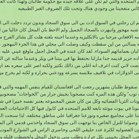
م المتحده والتي لم تكن على علاقه جيده مع حكومة طالبان ولهذا كانت الع
اتي متعجبتا من وجودي هناك وتحت تلك الضروف الغير الطبيعيه
م ان رحلتي في السوق ادت بي الى سوق السجاد وبدون تردد دخلت الى ا
شبه مهجور وانبهرت بالسجاد الجميل ولم الاحظ بان المحل كان خاليا من
سه الافغاني مرحبا بي بالانكليزيه وعندما اجبته بلغته هلت كل بشائر الفرح
ه يسالني من اين سقطت وكيف وصلت الى محلي في هذا الجزء المهجور من
لبان بعماماتهم السوداء. لقد كان عنده في المحل اجمل ماوقع عيني علي
ضت لاني كنت اعرف انه اغلى من ذالك بكثير ولكنه اصر على سعره بعد ان
ى الدولارات في تلافيف ملابسه بسرعه وودعني بحراره و لكنه لم يخرج م
 سقوط طلبان بشهرين رجعت الى افغانستان للقيام بنفس المهمه والتي قم
 توب" ولكن هذه المره كنت مصحوبا بجيش جرار من "الخواجات" مصحوبين ب
ونات الثريا الفضائيه وكل من كان ضمن المجموعه يعتبر نفسه خبيرا في شو
ونا في بيوت موثثه تابعه للامم المتحده في كابول فيها كل الاحتياجات العص
نا على مجاميع صغيره وتوزعنا جغرافيا على مناطق مختلفه. لذا سنحت ال
 وصولنا للنزل الخاص بنا توجهت الى سوق السجاد واخذتني قدمي الى المح
ون الفضوليه لكثرة عدد حليقي اللحى وحاسري الراس في الشوارع الموديه
ب المحل يحييني بكل حراره وطلب مني بدخول المحل ولحضظت قليله واذا