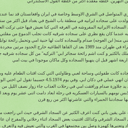
ين النهرين. خلطه معقده اكثر من خلطة الفول الاسكندراني
 المتواصل في الشرق الاوسط وخاصة في ايران وافغانستان قد نما عند
ولدت على سجاده ايرانيه في منطقة باب الشيخ في بغداد قبل اكثر من
السجاده الايرانيه المفروشه في الغرفه التي كنا نعيش فيها حتى تركت العر
به عندما كان يقع نظري على سجاده شرقيه كانت تجلب الدموع من مقلتي
ي منه( ابن العوجه) صدام والسجاده كانت لها حنية امي وتحمل رائحة تواب
الزهراء في طهران منذ 1989 بعد ان القاها الطاغيه خارج الحدود 
ملك بالكثير و كنت اشم رائحة سجائر ابي" التركيه" من كل سجاده شرقيه جمي
اربعة اشهر قبل ان ينهبوا السجاده وكل ماكان موجودا في بيت امي
اده كانت طفولتي وساحة لعبي وطاولتي التي كنت اقتات الطعام عليه وم
بعد ان انهي عملي في دكان ابي. وفي يوم .1974
يد جلاوزة صدام ورافقت امي في رحلات العذاب جاء زوار نصف الليل من ع
ابس نومهم بالسيارات العسكريه في رحلة ابعاد دامت اثنى عشر يوم وبعد اي
ا سجادتنا الحمراء والتي عاشرتها اكثر من ربع قرن
علي يقين باني كنت اعرف الكثير عن السجاد الشرقي حيث اني راجعت مراج
السجاد الشرقي وكذالك اقتنيت بعض السجاد اثناء رحلاتي والمفرح ان عائل
 وتعتبرها كهمزة وصل بين مجتمعها في الغرب والتي تعيش فيه ولاتعرف 