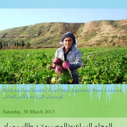
Kurdistan:Food Security, Food Safety,Agriculture,Water, Livestock,
كوردستان:الزراعه والامن الغذائي
Saturday, 30 March 2013
المجله الزراعيه(المصريه): د.طالب مراد