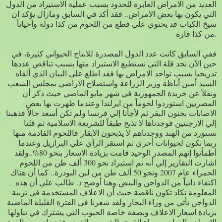
العديد من الامراض العابرة للحدود بسبب عملية الاستيراد من الدول
التي يكون بها بعض الامراض.. فقد أكد في السابق ومازال يؤكد ان
سيخ الكباب قد يحتوي علي قطع من اللحوم من كذا دولة وأحياناً
من كذا قارة.
ففي السابق كانت عدد الدول المصدرة للانتاج الحيواني كثيرة، في
حين الآن نجد قلة التي نستطيع الاستيراد منها بسبب تناقص عددها
تدريجيا بسبب تواجد الامراض بها فقد اطلع علي البيان الذي ألقاه
السيد أمين أباظة وزير الزراعة واستصلاح الاراضي بمجلس الشعب
ونقلاً عن جريدة الجمهورية في شهر مايو الماضي حيث ذكر أن
المصريين استوردوا لحوماً من ايرلندا وعندما ظهرت بها بعض
الاصابات بجنون البقر ثم لأجأنا إلي فرنسا ولم تكن أسعد حالاً فذهبنا
إلي الارجنتين فوجدناها لا تذبح طبقاً للشريعة الاسلامية ثم قلنا
نستورد من الهند ووجدناهم لا يذبحون الابقار فاللحوم القادمة منها
ربما تكون لحيوانات أخري ثم استقر الرأي علي البرازيل وعندما
أطمأنوا إنهم المصدر الوحيد قامت بزيادة الاسعار بنحو 80%..ولقد
اشارت التقارير إلي أنه تم استيراد نحو 300 ألف طن من اللحوم
الحمراء عام 2007 ونحو 50 ألف طن من لبن البودرة.. كما أن هناك
اكتفاء ذاتياً من الدواجن والبيض.وهنا أوضح د. طالب علي أن هذه
المعلومة تكاد تكون ناقصة حيث أن الاعلاف المستخدمة في تربية
الدواجن تأتي من وراء البحار ولقد شعرنا في الفترة القليلة الماضية
بزيادة اسعار الاعلاف وبصفة خاصة الحبوب التي يشترك في تناولها
الانسان والدواجن سواء القمح، الشعير، والذرة.. فقد زاد سعر الذرة