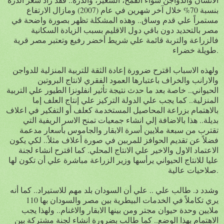
بنسبة 70% خلال آخر شهرين في عام (2007) ومازال الارتفاع
مستمراً علي قدم وساق.. وهذه المشكلة تظهر بصورة واضحة في
مصر بالتحديد دون باقي دول الاقليم بسبب الزيادة السكانية
فالزراعة والتربة قائمة علي شريط أخضر رفيع وتعتبر مصر قرية
طويلة خضراء.
ولهذه الاسباب اقترح ضرورة إعادة الثقة للتربية المنزلية للدواجن
والارانب والخراف باعتبارها العمود الفقري لانتاج البروتين
الحيواني.. خاصة بعد ما حدث نتيجة تأثير انفلونزا الطيور علي التربية
المنزلية.. كما يجب علي الدولة التركيز علي إنتاج العلف إما
بالاهتمام بزراعة المحاصيل المستخدمة كعلف أو التفكير في اعلاف
بديلة.. هذا بالاضافة إلي انشاء جمعيات تمنح الاسر الريفية التي
تقترب من سبعة ملايين أسرة الابقار والجاموس بأسعار مدعمة
فضلاً عن تقديم الحوافز للمربين في صورة أعلاف مثلاً.. لكي يكون
الاعتماد الاول والاخير علي الانتاج المحلي. كما اقترح انشاء لجنة
عليا للانتاج الحيواني يرأسها وزير الزراعة مباشرة علي أن تكون لها
صلاحيات عالية.
وشدد د. طالب علي .. علي أن السودان بلد مهم للاستيراد.. كما أنه
يري تكاملاً في الخدمات البيطرية بين مصر والسودان بها 110
ملايين وحدة حيوان مجتر ومن بينها الابقار والاغنام.. ولهذا يجب
الاهتمام بهذا الوضع.. كما طالب بضرورة انشاء لجنة مشتركة بين