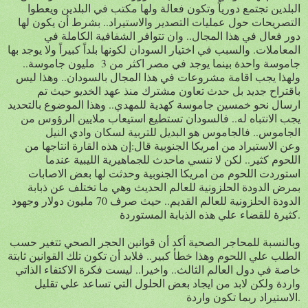
البلدين تجتمع دورياً وتكون فعالة ولها مكتب في البلدين ويعطوا
التصريحات حول عمليات التصدير والاستيراد.. بشرط أن يكون لها
دور فعال في هذا المجال.. وان تتوافر الشفافية الكاملة في
المعاملات. والسبب في اختيار السودان لكونها بلداً كبيراً ولا يوجد بها
جاموسة واحدة بينما يوجد في مصر اكثر من 3 مليون جاموسة..
ولهذا يجب اقامة مشروعات في هذا المجال بالسودان.. وهذا ليس
باقتراح جديد بل حدث تعاون مشترك منذ عهد الخديو حيث تم
ارسال نحو خمسين جاموسة كهدية للمهدي.. وهذا الموضوع بالتحديد
يجب الانتباه له.. فالسودان تستطيع استيعاب ملايين الرؤوس من
الجاموس.. فالجاموس هو البديل للتربية لسكان وادي النيل
وعن الاستيراد من امريكا الجنوبية قال:إن هذه القارة انتاجها من
اللحوم كثير.. لكن لا ننسي ماحدث للجماهيرية الليبية عندما
استوردت اللحوم من امريكا الجنوبية وحدثت لها بعض الاصابات
بمرض الدودة الحلزونية للعالم الحديث وهي ما تختلف عن ذبابة
الدودة الحلزونية للعالم القديم.. حيث صرف 70 مليون دولار وجهود
كثيرة للقضاء علي هذه الذبابة المستوردة.
وبالنسبة للمحاجر الصحية أكد أن قوانين الحجر الصحي تتغير حسب
الطلب علي اللحوم وهذا خطأ كبير.. فلابد أن تكون تلك القوانين ثابتة
خاصة في دول العالم الثالث.. واخيرا.. ليست فكرة الاكتفاء الذاتي
واردة ولكن لابد من ايجاد بعض الحلول التي تساعد علي تقليل
الاستيراد ربما تكون واردة.