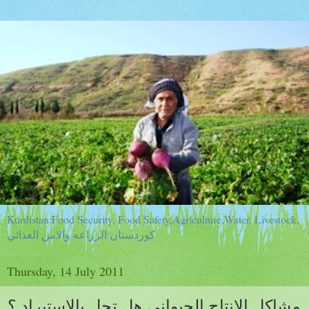
Kurdistan:Food Security, Food Safety,Agriculture,Water, Livestock,
كوردستان:الزراعه والامن الغذائي
Thursday, 14 July 2011
مشاكل الانتاج الحيواني هل تحل بالاستيراد ؟