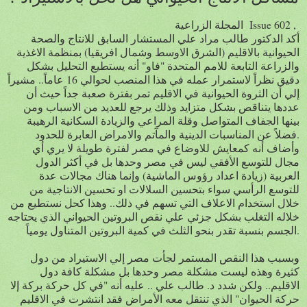
المجلة الزراعية Issue 602 ,
أكد الدكتور طالب مراد علي المستشار السابق للانتاج والصحة
الحيوانية بالاقليم (الشرق الاوسط وشمال افريقيا) بمنظمة الاغذية
والزراعة التابعة للامم المتحدة "فاو" أنه يستطيع التحليل بشكل
دقيق نظراً لاستمرار عمله في هذا المنصب لحوالي 16 عاماً.. مشيراً
إلي أن الثروة الحيوانية في الاقليم تمر بفترة صعبة جداً حيث أن
عددها يتناقص بشكل متزايد وذلك يرجع للعديد من الاسباب ومن
بينها الجفاف المتواصل وقلة المراعي والزيادة السكانية الرهيبة
فضلاً عن المناسبات الدينية والمآتم والامراض العابرة للحدود.
وأضاف أنه كمعايش للاوضاع في مصر لفترة طويلة لا يري أي
مجال للتوسع الأفقي ليس في مصر وحدها بل في أكثر الدول
العربية (زيادة اعداد رؤوس الماشية) وإنما هناك مجالات عدة
للتوسع الرأسي سواء بتحسين السلالات او تحسين الانتاجية من
خلال استخدام الاعلاف التي تسهم في ذلك.. وهذا كحل نستطيع من
خلاله التغلب بشكل جزئي علي نقص البروتين الحيواني الذي يحتاجه
الجسم بنسبة تقدر بنحو الثلث في كمية البروتين المتناول يومياً.
وبسبب هذا النقص المستمر لجأت مصر إلي الاستيراد من دول
كثيرة وهذه ليست مشكلة مصر وحدها بل مشكلة كافة دول
الاقليم.. ولكن شدد د. طالب علي .. عليه أنه "في كل حركة بركة إلا
حركة الحيوان" الذي تنتقل معه الأمراض فقد انتشرت في الاقليم