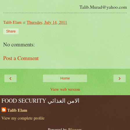
Talib.Murad@yahoo.com
Talib Elam
at
Thursday, July 14, 2011
Share
No comments:
Post a Comment
‹
›
Home
View web version
FOOD SECURITY الامن الغذائي
Talib Elam
View my complete profile
Powered by
Blogger
.