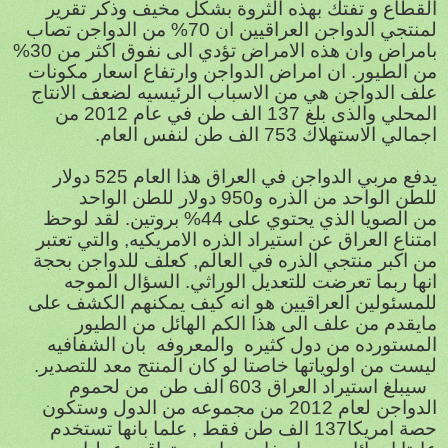
القطاع و تفتك بهذه الثروة بشكل مخيف وذكر تقرير
لمنتجي الدواجن العراقيين ان 70% من الدواجن تصاب
بامراض وان هذه الامراض تؤدي الى نفوق اكثر من 30%
من الطيور. ان امراض الدواجن وارتفاع اسعار مكونات
علف الدواجن هي من الاسباب الرئيسيه لضعف الانتاج
المحلي والذى بلغ 137 الف طن في عام 2012 من
اجمالي الاستهلاك 753 الف طن لنفس العام.
يدفع مربي الدواجن في العراق هذا العام 525 دولار
للطن الواحد من الذره و950 دولار للطن الواحد
من الصويا الذي يحتوي على 44% بروتين. لقد لوحظ
امتناع العراق عن استيراد الذره الامريكيه, والتي تعتبر
من اكبر منتجي الذره في العالم, كعلف للدواجن بحجة
انها ربما تعرضت للتعديل الوراثي. السؤال الموجه
للمسئولين العراقيين هو انه كيف يمكنهم الكشف على
مايقدم من علف الى هذا الكم الهائل من الطيور
المستورده من دول كثيره والمعروفه بان الشفافيه
ليست من اولوياتها خاصتا لو كان المنتج معد للتصدير.
سيبلغ استيراد العراق
603 الف طن من لحموم
الدواجن لعام 2012 من مجموعه من الدول وستكون
حصة امريكا137 الف طن فقط , علما بانها تستخدم