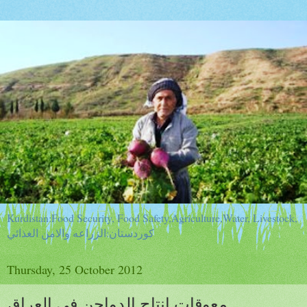
Kurdistan:Food Security, Food Safety,Agriculture,Water, Livestock,
كوردستان:الزراعه والامن الغذائي
Thursday, 25 October 2012
معوقات انتاج الدواجن في العراق