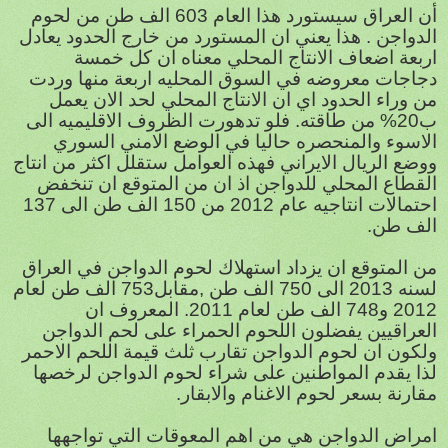
أن العراق سيستورد هذا العام 603 الف طن من لحوم
الدواجن . هذا يعني ان المستورد من خارج الحدود يعادل
اربعة اضعاف الانتاج المحلي معناه ان كل خمسة
دجاجات معروضه في السوق المحليه اربعة منها وردت
من وراء الحدود اي ان الانتاج المحلي لحد الان يعمل
ب20% من طاقته. فلو تدهورت الظروف الاقليميه الى
الاسوء والمنحصره حاليا في الوضع الامني السوري
ووضع الريال الايراني فهذه العوامل ستقلل اكثر من انتاج
القطاع المحلي للدواجن اذ ان من المتوقع ان تنخفض
احتمالات انتاجيه عام 2012 من 150 الف طن الى 137
الف طن.
من المتوقع ان يزداد استهلاك لحوم الدواجن في العراق
لسنه 2013 الى 750 الف طن ,مقابل753 الف طن لعام
2012 و748 الف طن لعام 2011. المعروف ان
العراقيين يفضلون اللحوم الحمراء على لحم الدواجن
ولكون ان لحوم الدواجن تقارب ثلث قيمة اللحم الاحمر
لذا يقدم المواطنين على شراء لحوم الدواجن لرخصها
مقارنة بسعر لحوم الاغنام والابقار.
امراض الدواجن هي من اهم المعوقات التي تواجهها