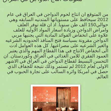
من المتوقع ان انتاج لحوم الدواجن في العراق في عام
2012 سيحافظ على مستوياتها المتدنيه السابقه وهي
حوالي150 الف طن سنويا. اذ ان قلة توفر العلف
وامراض الدواجن وزيادة اسعار المواد الاوليه للعلف
علاوة على انخفاض الفوائد المادية التي يجنيها مربي
الدواجن مقرونة بسياسة فتح المنافذ الحدوديه الشرعيه
والغير الشرعيه على مصراعيها, كل هذه العوامل ادت
الى انخفاض الانتاج في هذا القطاع المهم والذي يعتبر
العمود الفقري للامن الغذائي في العراق وكوردستان. ان
التحسن البسيط لقطاع الدواجن في العراق في الاشهر
الاولى لعام 2012 لم تستمر وذلك نتيجة للجفاف الذي
حصل في امريكا واثره السالب على تجارة الحبوب في
العالم.