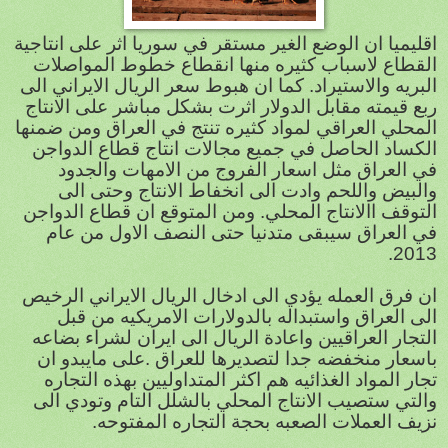
اقليميا ان الوضع الغير مستقر في سوريا اثر على انتاجية
القطاع لاسباب كثيره منها انقطاع خطوط المواصلات
البريه والاستيراد. كما ان هبوط سعر الريال الايراني الى
ربع قيمته مقابل الدولار اثرت بشكل مباشر على الانتاج
المحلي العراقي لمواد كثيره تنتج في العراق ومن ضمنها
الكساد الحاصل في جميع مجالات انتاج قطاع الدواجن
في العراق مثل اسعار الفروج من الامهات والجدود
والبيض واللحم وادت الى انخفاط الانتاج وحتى الى
التوقف االانتاج المحلي. ومن المتوقع ان قطاع الدواجن
في العراق سيبقى متدنيا حتى النصف الاول من عام
2013.
ان فرق العمله يؤدي الى ادخال الريال الايراني الرخيص
الى العراق واستبداله بالدولارات الامريكيه من قبل
التجار العراقيين واعادة الريال الى ايران لشراء بضاعه
باسعار منخفضه جدا لتصديرها للعراق .على مايبدو ان
تجار المواد الغذائيه هم اكثر المتداوليين بهذه التجاره
والتي ستصيب الانتاج المحلي بالشلل التام وتودي الى
نزيف العملات الصعبه بحجة التجاره المفتوحه.