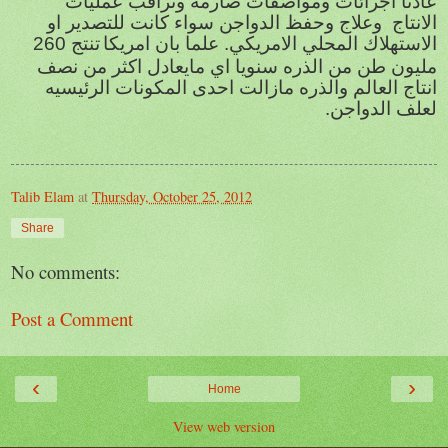
عادتا اجرائات ومواصفات صارمه وتراقب عمليات
الانتاج وعلاج وحفظ الدواجن سواء كانت للتصدير او
الاستهلاك المحلي الامريكي. علما بان امريكا
تنتج 260
مليون طن من الذره سنويا اي مايعادل اكثر من نصف
انتاج العالم والذره مازالت احدى المكونات الرئيسيه
لعلف الدواجن.
Talib Elam
at
Thursday, October 25, 2012
Share
No comments:
Post a Comment
‹
›
Home
View web version