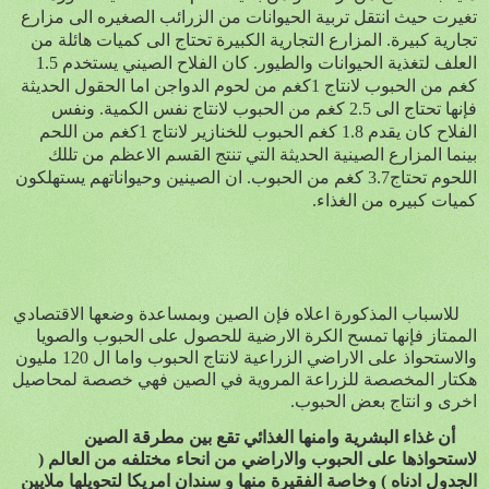
تغيرت حيث انتقل تربية الحيوانات من الزرائب الصغيره الى مزارع
تجارية كبيرة. المزارع التجارية الكبيرة تحتاج الى كميات هائلة من
العلف لتغذية الحيوانات والطيور. كان الفلاح الصيني يستخدم 1.5
كغم من الحبوب لانتاج 1كغم من لحوم الدواجن اما الحقول الحديثة
فإنها تحتاج الى 2.5 كغم من الحبوب لانتاج نفس الكمية. ونفس
الفلاح كان يقدم 1.8 كغم الحبوب للخنازير لانتاج 1كغم من اللحم
بينما المزارع الصينية الحديثة التي تنتج القسم الاعظم من تللك
اللحوم تحتاج3.7 كغم من الحبوب. ان الصينين وحيواناتهم يستهلكون
كميات كبيره من الغذاء.
للاسباب المذكورة اعلاه فإن الصين وبمساعدة وضعها الاقتصادي
الممتاز فإنها تمسح الكرة الارضية للحصول على الحبوب والصويا
والاستحواذ على الاراضي الزراعية لانتاج الحبوب واما ال 120 مليون
هكتار المخصصة للزراعة المروية في الصين فهي خصصة لمحاصيل
اخرى و انتاج بعض الحبوب.
أن غذاء البشرية وامنها الغذائي تقع بين مطرقة الصين
لاستحواذها على الحبوب والاراضي من انحاء مختلفه من العالم (
الجدول ادناه ) وخاصة الفقيرة منها و سندان امريكا لتحويلها ملايين