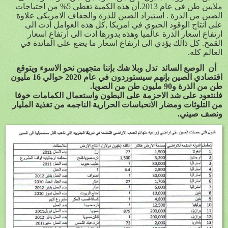
ملايين طن في عام 2013.أن هذه الكمية تغطي 5% من احتياجات
الصين من الذرة . استيراد الصين للذرة والجفاف الامريكي علاوة
على انتاج الوقود الحيوي في امريكا ,كل هذه العوامل ادت الى
ارتفاع اسعار الذرة عالميا وهذه بدورها ادت الى ارتفاع اسعار
القمح. كل ذالك يؤدي الى ارتفاع اسعار ما يضع على المائدة في
العالم كله.
أن
الوصع السائد
تدل وبلا شك بإننا متجهين نحو الاسوء ويتوقع
اقتصادي الصين بإنهم سيستوردون في عام 2020 حوالي 16 مليون
طن من الذرة و90 مليون طن من الصويا.
فلنتعود على شد الاحزمة على البطون واستعمال الكمامات خوفا
من التلوثات ومضار الانحباسات الحرارية الناجمه من تغذية المليار
ونصف صيني.