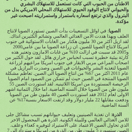
الاطنان من الحبوب التي كانت تستعمل للاستهلاك البشري
والحيواني لانتاج الوقود الحيوي للاستهلاك المحلي الامريكي بدل من
البترول والذي ترتفع اسعاره باستمرار واستمراريته اصبحت غير
مؤكدة.
الصويا
: في اوائل التسعينات بدأت الصين تستورد الصويا لانتاج
العلف وبهذا هددت الامن الغذائي العالمي وتشائم الكثيرين انذاك.
لقد ازيل اكثر من 30 مليون هكتار من الغابات الاستوائية في جنوب
امريكا لانتاج الصويا للصين. ان زراعة الصويا ما بين عامي2000
و2005 قد سببت في ازالت 10% من غابات الامازون وتعتير هذه
كارثة بيئية خطيرة تسبب انحباس حراري هائل. لقد حول الكثير من
اصحاب المراعي مربي الابقار في جنوب امريكا مراعيهم لزراعة
الصويا لتغذية البشر والحيوانات في الصين وصدرت البرازيل في
عام 2011 اكثر من 67% من انتاج الصويا الى الصين. تعاظم مشكلة
الصويا المنتجة في الصين حيث لم تتمكن من الصمود امام الصويا
الرخيصة المستوردة من امريكا اللاتينيه. لقد استوردت الصين 55
مليون طن من الصويا خلال السنه الماضية. اما خلال الثمانية اشهر
الاولى لعام 2012 فقد استوردت الصين 40 مليون طن من الصويا
ودفعت مقابلها 22 مليار دولار وقد ارتفت الاسعار بنسبة17% عن
السنة الماضية.
الذرة
: ان تغذية الصينيين وتعليف حيواناتهم تسبب مشاكل جلى
للامن الغذائي العالمي وللبيئة الكونية. الذرة هي المحصول الاخر
الذي تحاول الصين الاعتماد على الاستيراد لتوفيره كغذاء وعلف.
الصين ستسورد 5 مليون طن من الذرة من امريكا و ستزداد الى 7