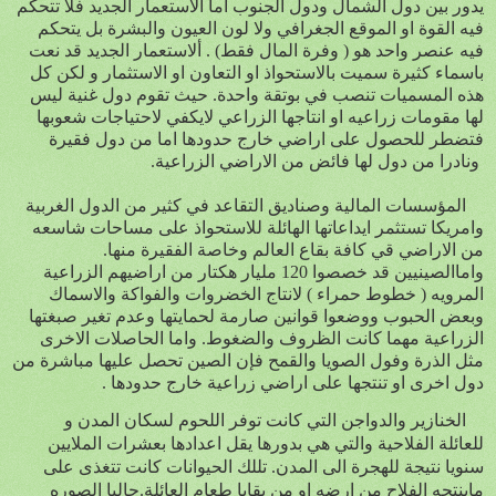
يدور بين دول الشمال ودول الجنوب اما الاستعمار الجديد فلا تتحكم
فيه القوة او الموقع الجغرافي ولا لون العيون والبشرة بل يتحكم
فيه عنصر واحد هو ( وفرة المال فقط) . ألاستعمار الجديد قد نعت
باسماء كثيرة سميت بالاستحواذ او التعاون او الاستثمار و لكن كل
هذه المسميات تنصب في بوتقة واحدة. حيث تقوم دول غنية ليس
لها مقومات زراعيه او انتاجها الزراعي لايكفي لاحتياجات شعوبها
فتضطر للحصول على اراضي خارج حدودها اما من دول فقيرة
ونادرا من دول لها فائض من الاراضي الزراعية.
المؤسسات المالية وصناديق التقاعد في كثير من الدول الغربية
وامريكا تستثمر ايداعاتها الهائلة للاستحواذ على مساحات شاسعه
من الاراضي قي كافة بقاع العالم وخاصة الفقيرة منها.
واماالصينيين قد خصصوا 120 مليار هكتار من اراضيهم الزراعية
المرويه ( خطوط حمراء ) لانتاج الخضروات والفواكة والاسماك
وبعض الحبوب ووضعوا قوانين صارمة لحمايتها وعدم تغير صبغتها
الزراعية مهما كانت الظروف والضغوط. واما الحاصلات الاخرى
مثل الذرة وفول الصويا والقمح فإن الصين تحصل عليها مباشرة من
دول اخرى او تنتجها على اراضي زراعية خارج حدودها .
الخنازير والدواجن التي كانت توفر اللحوم لسكان المدن و
للعائلة الفلاحية والتي هي بدورها يقل اعدادها بعشرات الملايين
سنويا نتيجة للهجرة الى المدن. تللك الحيوانات كانت تتغذى على
ماينتجه الفلاح من ارضه او من بقايا طعام العائلة.حاليا الصوره