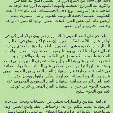
1984 فإن 99% من الانتاج الزراعي الصيني اصبح بيد الفلاحين
واكثرها بيد المزارع الضخمه وانتهت الكمونات الزراعية كوحدات
انتاجية بدأها ( ماوتسي تونغ ) في الخمسينيات. في عام 1993 ألغت
الحكومة الصينية الحصة التموينية للحبوب والتي استمرت لمدة
اربعين عام. في نفس الفترة فتحت الصين ابوابها للاستيراد بأنواعه
وخاصة الحبوب و فول الصويا.
بلغ احتياطي النقد الصيني ( ثلاثه وربع ) ترليون دولار امريكي في
اواخر عام 2011 مما مكن الصين بإن تصبح اكبر سوق في العالم
للبقاليات و الاغذية و شهية الصينيين للطعام اصبح لها صدى وردود
افعال على امننا الغذائي وبيئتنا جميعا . لقد تجاوزت الصين الولايات
المتحدة واصبحت اكبر سوق في العالم للبقاليات والاغذية ولو
استمرت الصين على هذا المنوال ربما ستصرف الصين حوالي (واحد
وستة اعشار) الترليون دولار امريكي على البقاليات والمواد الغذائية
في عام 2015. مقارنة فإن استهلاك الفرد الصيني من اللحوم _ وهي
عادة من اللحوم البيضاء _ قد ازداد بشكل ماهول ووصل حتى 55
كغم للفرد الواحد مضاهية استهلاك الفرد السعودي المعروف عنه
بشهيته للحوم في حين ان استهلاك الفرد المصري لايزيد عن 12
كغم من اللحوم سنويا.
ان لغة الملايين والمليارات تختفي من الحسابات وندخل في خانة
الترليونات عندما نتكلم عن غذاء واحتياطي النقد وانتاج الصين .ولذا
ينتابنا شعور بكوننا اقزام امام هذا العملاق الترليوني . اغذيتنا ومنذ