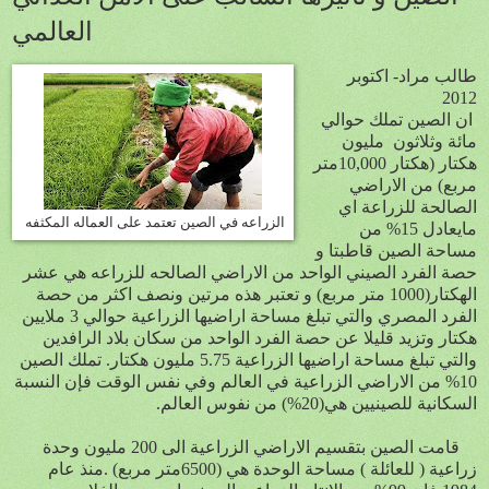
العالمي
طالب مراد- اكتوبر
2012
ان الصين تملك حوالي
مائة وثلاثو
ن
مليون
هكتار (هكتار 10,000متر
مربع) من الاراضي
الصالحة للزراعة اي
الزراعه في الصين تعتمد على العماله المكثفه
مايعادل 15% من
مساحة الصين قاطبتا و
حصة الفرد الصيني الواحد من الاراضي الصالحه للزراعه هي عشر
الهكتار(1000 متر مربع) و تعتبر هذه مرتين ونصف اكثر من حصة
الفرد المصري والتي تبلغ مساحة اراضيها الزراعية حوالي 3 ملايين
هكتار وتزيد قليلا عن حصة الفرد الواحد من سكان بلاد الرافدين
والتي تبلغ مساحة اراضيها الزراعية 5.75 مليون هكتار. تملك الصين
10% من الاراضي الزراعية في العالم وفي نفس الوقت فإن النسبة
السكانية للصينيين هي(20%) من نفوس العالم.
قامت الصين بتقسيم الاراضي الزراعية الى 200 مليون وحدة
زراعية ( للعائلة ) مساحة الوحدة هي (6500متر مربع) .منذ عام