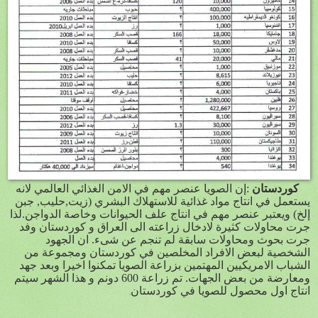
كوردستان
:إن الصويا عنصر مهم في الامن الغذائي العالمي لانه
يستعمل في انتاج مواد غذائية للاستهلاك البشري (زيت,حليب, جبن
إلخ) ويعتبر عنصر مهم في انتاج علف الحيوانات وخاصة الدواجن.لذا
جرت محاولات كثيرة لادخال زراعته الى العراق و كوردستان وفد
جرت بحوث ومحاولات سابقة لم تنجم عن شىء. ان الجهود
الشخصية لبعض الافراد المخلصين في كوردستان ومجموعة من
الشباب الامريكيين المهتمين بزراعة الصويا تمكنوا اخيرا وبعد جهد
ومعارضة من بعض الجهات. تم زراعة 600 دونم و هذا الشهر سيتم
انتاج اول محصول للصويا في كوردستان
.