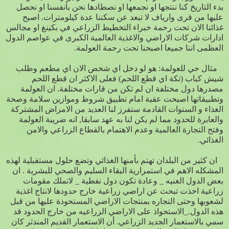
بدء التاريخ كنا ننتجها او نجمعها او نصطادها نحن بأنفسنا او نحصل
عليها من قرى وارياف لا تبعد عن سكننا عدة كيلومترات. اصبح
غذائنا الان تحت رحمة خبراء التخطيط الزراعي في بكينغ او مجالس
ادارات شركات الاراضي والاغذية العالمية الكبرى في عواصم الدول
العظمى اننا جميعا اصبحنا تحت رحمة العولمة.
مثال حي للعولمة: هو لو دخل اي شخص الان اي مطعم وطلب
شيش كباب (تكة اي قطع اللحم) فعلى الاكثر ان قطع اللحم
مصدرها دول مختلفة ان لم تكن من قارات مختلفة. ان العولمة
وتطبيقاتها اصبحت عقبة امام تطبيق شروط وموازين سلامة وصحة
الغذاء و السنوات القادمة ستفرز لنا العديد من الامراض المشتركة
والعابرة للحدود مما لم يكن لنا به عهد سابقا, انه ضريبة العولمة
وفتح التجارة العالمية وعدم الاهتمام بالقطاع الزراعي والامن
الغذائي.
ان كثير من البلدان تهتم بأمنها الغذائي وتضع حلول مستقبلية لهذه
المشكله الاهم في استمرارية البقاء السليم والصحي للبشرية . ان
بعض الدول الغنيه _ وعادة تكون دول نفطية _ لاتملك مقومات
زراعية اخذت تبحث عن اراضي زراعية خارج حدودها لانتاج اغذية
لشعوبها وحتى التجاره بمنتجات الاراضي المستحوذة عليها من قبل
هذه الدول._الاستحواذ على الاراضي الزراعيه من خارج الحدود قد
سمي بالاستعمار الجديد الزراعي. أن الاستعمار القديم المندثر كان