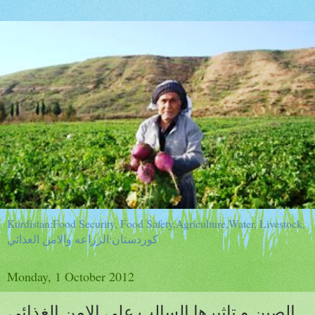
Kurdistan:Food Security, Food Safety,Agriculture,Water, Livestock,
كوردستان:الزراعه والامن الغذائي
Monday, 1 October 2012
الصين و تاثيرها السالب على الامن الغذائي