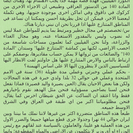
الكورد الفيليين، فهذه قصة مهمة جداً يجب الاهتمام بها، وهناك ايضاً
المادة 140 من الدستور العراقي وطبيعي ان الاجزاء الاخرى من
كركوك في داقوق وفي اماكن اخرى موجودة جنوبها، وهي تكملة
لبعضنا الاخر، فيمكن ان تحل بطريقة أحسن ويمكننا ان نساعد في
المناطق المتنازع عليها اذا قررنا نحن ان نبني ديارنا هناك.
س/ تخصصتم في مجال خطير ومرتبط بما يديم للمواطن عملا ليس
له نضوب وليس بالمقدور الاستغناء عنه، وهو مجال الغذاء
والزراعة، ولنا نحن الفيليين كما تعلمون مساحات شاسعة من
اخصب الاراضي، لكنها بين كماشة "المتنازع عليها" وسندان "المادة
140" والضائعات من ثرواتها لا يمكن حساب مقاديرها، بوصفكم على
ارتباط بالناس والارض المتنازع عليها هل حاولتم لفت الانظار اليها
للسياسيين الذين لا ينظرون اليها الا على اساس الهيمنة؟
- بحكم عملي وخبرتي وعملي مدة طويلة (36) سنة في الامم
المتحدة وعملي في حوالي 32 بلدا ولدي خبرة في هذه المجالات
ولكن هنا بعض الاحيان يقال (العين بصيرة واليد قصيرة) فماذا نفعل
فنحن لسنا بصاحبي مسؤولية فنحن مثل الهدهد نقوم بإخبارهم
فقط وانا اعتقد ان الساكت عن الحق شيطان اخرس كما يقال،
فنحن مظلومياتنا اكبر من اي طبقة في العراق وفي الشرق
الاوسط جميعه.
طبعاً هذه المناطق متضررة اكثر من غيرها لاننا نملك ما بيننا وبين
ايران حوالي 44 نهرا وجدولا جرى قطع مياهها جميعا والضرر الاول
من هذه العملية هو علينا، والعاملون بالسياسة عند لقائهم مع رئيس
الوزراء او أي وزير لا يتكلمون عن الاراضي والمياه المقطوعة؛ وانما