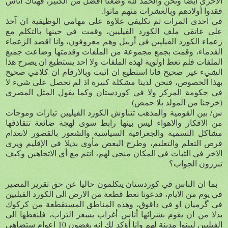
الأخرى أيضاً ونحن والحمد لله وضعنا أفضل من الكثير، فهناك أناس
فقدوا أولادهم وبالعشرات منهم ماتوا.
في احدى المرات تم تكليفي علاوة على مهامي الوظيفية ان آخذ
على عاتقي ملف الكورد الفيليين، وقمت في حينها بالتكلم مع
زعماء الكورد الفيليين في أربيل وهم معروفون، وانا اقصد الزعماء
القدماء، وقمت بجمع مجموعة من الملفات وقدمتها وضاعت جميع
الملفات فلم تعط اولوية لهذه الملفات ولا احد يستطيع ان يصرح هذا
الشيء غير صحيح فانا استطيع ان اثبت وبالارقام ان كلامي صحيح
بهذا الخصوص، فنحن لدينا مشكلة كبيرة اذ لم نحصل على شيء لا
في حكومة المركز ولا في كوردستان وكما يقول المثل المصري
(خرجنا من المولد بلا حمص)
س/ بين القومية والمذهب تتناوش الكورد الفيليين تيارات وموجات
من الافكار والاهواء ليس بينها رابط سوى لهجة ضائعة تتقاذفها
مشاكل التسمية والجغرافية السياسية والشعور بالقصور لانعدام
فرص التعلم والتعليم، وطرح البعض مأوى بديلا في الإقليم ويرى
الاخر في الثبات في المكان منجى لهم، انتم مع أي الاتجاهين وكيف
تبررون الجواب؟
- بما ان الناس في كوردستان يتكلمون حاليا عن حق تقرير المصير
في يوم من الايام، فدعونا نعط قطعة من الارض الى الكورد الفيليين
في گرميان او في داقوق، وهذه المناطق المستقطعة من كركوك
بدلا من ان يقوم بشرائها أناس أغراب بسعر التراب، فلنعطها الى
الفيليين ليبنوا مدينة لهم وانا أؤكد لك انه بغضون 10 اعوام ستضاهي