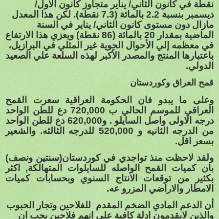
نقطة في كانون الثاني/ يناير متجاوز كانون الاول/
ديسمبر بنسبة 2.2 بالمائة (7.3 نقطة). لكن هذا المعدل
مازال دون مستوى كانون الثاني/ يناير في السنة
الماضية بمقدار 20 بالمائة (86 نقطة) ويعزي هذا الارتفاع
في معظمه إلي الأحوال الجوية غير المثلي في البرازيل،
باعتبارها المنتج والمصدر الأكبر لهذه السلعة علي الصعيد
الدولي.
قمح العراق وكوردستان
وعلى ما يبدو فان الحكومة العراقية سعرت القمح
العراقي للموسم الحالي ب 720,000 دع للطن الواحد
درجه الاولى واصل السايلو . و620,000 دع للطن الواحد
من الدرجه الثانيه و 520,000 للدرجه الثالثه. والشعير
بسعر اقل.
ولقد لاحظت منذ تواجدي في كوردستان(سنتين ونصف)
بان كميات القمح الواصله للسايلوات المتهالكة, اكثر
بكثير من توقعات الانتاج السنوي وبحسابات كميات
الامطار والاراضي المزرو عه.
أن الدعم المادي الضخم المقدم
للفلاحين وتجار الحبوب
والذين لايقدمون ادلة كافية على انهم فلاحين يجب ان