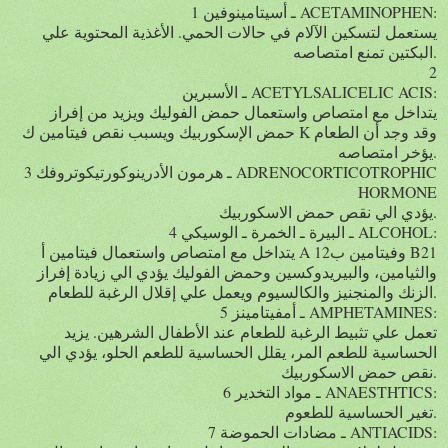
1 ـ أسيتامينوفين ACETAMINOPHEN:
يستعمل لتسكين الآلام في حالات الحمي. الأغذية المحتوية علي
البكتين تمنع امتصاصه.
2
ـ الأسبرين ACETYLSALICELIC ACIS:
يتداخل مع امتصاص واستعمال حمض الفوليك ويزيد من إفراز
حمض الإسكوربيك ويسبب نقص فيتامين ك K وقد وجد أن الطعام
يؤخر امتصاصه.
3 ـ هرمون الأدرينوكورتيكوتروفك ADRENOCORTICOTROPHIC
HORMONE
يؤدي الي نقص حمض الاسكوربيك.
4 ـ البيرة ـ الخمرة ـ الوسيكي ALCOHOL:
يتداخل مع امتصاص واستعمال فيتامين أ A وفيتامين ب12 B21
والثيامين، والبيريدوكسين وحمض الفوليك يؤدي الي زيادة إفراز
الزنك والمنجنيز والكالسيوم ويعمل علي إقلال الرغبة للطعام.
5 ـ أمفيتامينز AMPHETAMINES:
تعمل علي تثبيط الرغبة للطعام عند الأطفال الشرهين. يزيد
الحساسية للطعم المر، يقلل الحساسية للطعم الحلو، يؤدي الي
نقص حمض الاسكوربيك.
6 ـ مواد التخدير ANAESTHTICS:
تغير الحساسية للطعوم.
7 ـ مضادات الحموضة ANTIACIDS: