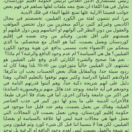
رئيس مستشاري الامن الغذائي لرئيس حكومة اقليم كوردستان،
نحاول في هذا اللقاء ان نفتح معه ملفات لعلها تساهم في فهم بعض
جوانب قضيتنا الازلية علها تمنع عليها البقاء في فلك الابدية.
س/ انتم تنتمون لفئة من الكورد الفيليين، تخصصتم في مجال
اكاديمي وغيركم كثير، نراكم مبعثرين بين دول تحتضن المواهب
والعقول من دون النظر الى ألوانهم او أجناسهم وبين دول قتلتهم أو
همشتهم على أقل تقدير، وفيكم من وجد نفسه في إقليم
كوردستان ويعمل بصمت، كما هو الحال مع شخصكم، ما الذي
يمنعكم من الانضواء تحت مسمى يدافع عن هوية ووجود الكورد
الفيليين؟ هل هي السياسة؟ ام عدم وجود الدافع والرغبة؟ ام ماذا؟
- نعم هذا صحيح والشيء الكارثي الذي وقع على الفيليين هو
تشتتهم، لأن الفيليين حالياً متوزعون بين 40-50 بلدا وهذا كان له
ردود سيئة جدا، وبالمقابل هناك بعض الحسنات يجب ان نذكرها؛
فأولادهم اكملوا الدراسة وكثير منهم توفقوا بالتعليم العالي، وهذا
دليل على انهم شريحة ذكية جداً، وهم أثبتوا قدرتهم التامة في
وجودهم في أية جامعة. ويوجد عدد هائل منهم بروفيسورية (اساتذة)
في اكثر من جامعة واماكن اخرى، أما في بغداد فلا أعرف طبعا،
فالأحزاب الدينية على ما يبدو لها دور كبير في جذب العناصر
الفيلية، وهناك من يعمل بصمت، وهم عدد قليل جدا موجود في
حكومة إقليم كوردستان، ونحن نعمل بصمت لأن المجالات التي
نعمل فيها هي مجالات فنية ليس لها علاقة بالسياسة او بقضايا
الفيليين، لكن هذا لا ينسينا اننا قبل كل شيء كورد وثم فيليون ومن
ثم شيعة والعمل بصمت ليس لعدم وجود الدافع او الرغبة بل توجد