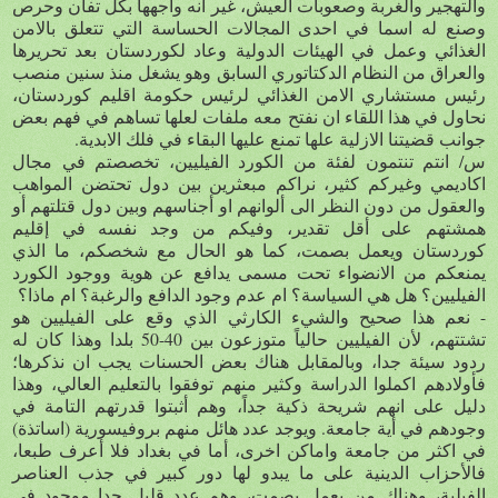
والتهجير والغربة وصعوبات العيش، غير انه واجهها بكل تفان وحرص
وصنع له اسما في احدى المجالات الحساسة التي تتعلق بالامن
الغذائي وعمل في الهيئات الدولية وعاد لكوردستان بعد تحريرها
والعراق من النظام الدكتاتوري السابق وهو يشغل منذ سنين منصب
رئيس مستشاري الامن الغذائي لرئيس حكومة اقليم كوردستان،
نحاول في هذا اللقاء ان نفتح معه ملفات لعلها تساهم في فهم بعض
جوانب قضيتنا الازلية علها تمنع عليها البقاء في فلك الابدية.
س/ انتم تنتمون لفئة من الكورد الفيليين، تخصصتم في مجال
اكاديمي وغيركم كثير، نراكم مبعثرين بين دول تحتضن المواهب
والعقول من دون النظر الى ألوانهم او أجناسهم وبين دول قتلتهم أو
همشتهم على أقل تقدير، وفيكم من وجد نفسه في إقليم
كوردستان ويعمل بصمت، كما هو الحال مع شخصكم، ما الذي
يمنعكم من الانضواء تحت مسمى يدافع عن هوية ووجود الكورد
الفيليين؟ هل هي السياسة؟ ام عدم وجود الدافع والرغبة؟ ام ماذا؟
- نعم هذا صحيح والشيء الكارثي الذي وقع على الفيليين هو
تشتتهم، لأن الفيليين حالياً متوزعون بين 40-50 بلدا وهذا كان له
ردود سيئة جدا، وبالمقابل هناك بعض الحسنات يجب ان نذكرها؛
فأولادهم اكملوا الدراسة وكثير منهم توفقوا بالتعليم العالي، وهذا
دليل على انهم شريحة ذكية جداً، وهم أثبتوا قدرتهم التامة في
وجودهم في أية جامعة. ويوجد عدد هائل منهم بروفيسورية (اساتذة)
في اكثر من جامعة واماكن اخرى، أما في بغداد فلا أعرف طبعا،
فالأحزاب الدينية على ما يبدو لها دور كبير في جذب العناصر
الفيلية، وهناك من يعمل بصمت، وهم عدد قليل جدا موجود في