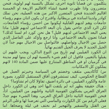
يتكلمون عن قضايا ثانوية اخرى، تشكل بالنسبة لهم اولوية، فنحن
متضررون واذا ظهرت قضية انشاء الاقاليم الاربعة او الخمسة
اقاليم الجديدة فنحن المتضرر الاكبر من هذه العملية، نحن نملك
كوادر ولدينا اساتذة في بريطانيا، واقترح ان يكون اثنان منهم رؤساء
جامعات وهم لديهم القابلية ليكونوا من احسن رؤساء الجامعات،
لكن الرد الذي جاءني يقول بأن البعد الاجتماعي لديهم قليل! ماذا
يعني البعد الاجتماعي لديهم قليل؟ هل نحن كورد ام لسنا كذلك؟
فماذا تعنون بالبعد الاجتماعي، وأنا ارجع وأؤكد على الفاصل الذي
حصل بين الاجيال وتواصلهم، فالتواصل بين الاجيال مهم جداً لان
الجيل الجديد لا يعرف الجيل القديم نهائياً.
ان الكورد الفيليين لهم تاريخ من النوع الداكن، ويجب عليهم ان
يقبلوا بالتغيير، فاقول ان أهم شيء بالنسبة لهم ان يبنوا لهم مدينة
في گرميان او في المناطق المتنازع عليها ضمن المادة 140 لانهم
يملكون كل الامكانيات.
س/ كأكاديمي مثقف وخضتم في السياسة وخبرتم العمل في
القطاع الحكومي، كيف تستشرفون آفاق المستقبل للكورد بصورة
عامة والكورد الفيليين، في دائرة اضيق، تفاؤلا كان ام تشاؤما؟
- هناك حقيقة يظهر انه لم يلتفت اليها احد وهي ان الكورد داخل
العراق العربي يشكلون القومية الثانية واغلبهم من الفيليين، اذاً،
فنحن القومية الثانية داخل العراق العربي، وهذا الشيء مهم جدا،ً
فعلى الرغم من كل الكوارث والمآسي التي تعرضنا لها وعلى الرغم
من القتل والتسفير والتهجير لم نختف في ليلة وضحاها. اما