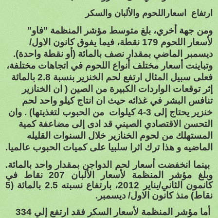
ارتفاع اسعاراللحوم والألبان والسكر
ومن جهة أخري، بلغ متوسط مؤشر المنظمة "فاو"
لأسعار اللحوم 179 نقطة، فيما يفوق كانون الاول/
ديسمبر الماضي بمقدار نصف بالمائة (أو نقطة واحدة).
وتباينت أسعار مختلف أنواع اللحوم في اتجاهات مختلفة،
فعلى سبيل المثال ارتفع لحم الخنزير بنسبة 2.8 بالمائة
إثر توقعات الواردات الكبيرة من الصين ( ان الخنازير
تنافس البشر في غذائه حيث ان انتاج كيلو واحد لحم
خنزير يحتاج إلى 3-4 كيلوات
من الحبوب لتغذيتها) . وان
التحسن الاقتصادي الصيني قد ادى إلى مضاعفة كمية
المستهلك من لحوم الخنازير خلال السنوات القليله
الماضيه و هذا ترك اثرا سلبيا على كميات الحبوب عالميا.
بينما انخفضت أسعار لحم الدواجن بمقدار واحد بالمائة.
وبلغ مؤشر المنظمة لأسعار الألبان 207 نقاط في
كانمون الثاني/يناير 2012، بارتفاع نسبته 2.5 بالمائة (5
نقاط) منذ كانون الاول/ ديسمبر.
أما مؤشر المنظمة لأسعار السكر فقد ارتفع إلي 334