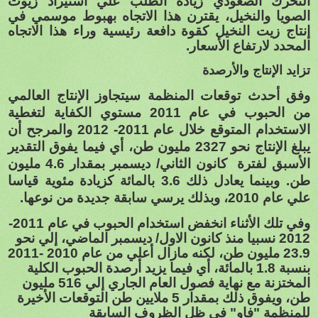
التحرك الصعودي زيادة الطلب علي استيراد زيوت
الصويا والنخيل، يقترن هذا الاتجاه بهبوط موسمي في
إنتاج زيت النخيل كقوة دافعة رئيسية وراء هذا الاتجاه
المحدد لارتفاع الأسعار.
تزايد الإنتاج والأرصدة
وفق أحدث توقعات المنظمة سيتجاوز الإنتاج العالمي
من الحبوب في عام 2011 مستوي الكفاية لتغطية
الاستخدام المتوقع خلال عام 2011- 2012 والمرجح أن
يبلغ الإنتاج نحو 2327 مليون طن، أي فيما يفوق التقدير
الأسبق لفترة
كانون الثاني/ ديسمبر بمقدار 4.6 مليون
طن. وبينما يعادل ذلك 3.6 بالمائة كزيادة مئوية قياسا
علي عام 2010، وبذلك يرسي سابقة جديدة من نوعها.
وفي تلك الأثناء انخفض استخدام الحبوب في عام 2011-
2012 نسبيا منذ كانون الاول/ ديسمبر الماضي، إلي نحو
23.9 مليون طن، لكنه مازال أعلي من عام 2010 -2011
بنسبة 1.8 بالمائة، أي فيما يزيد أرصدة الحبوب الكلية
المختزنة مع نهاية فصول العام الجاري إلي 516 مليون
طن، ويفوق ذلك بمقدار 5 ملايين طن التوقعات الأخيرة
للمنظمة "فاو" في ظل الظروف السابقة