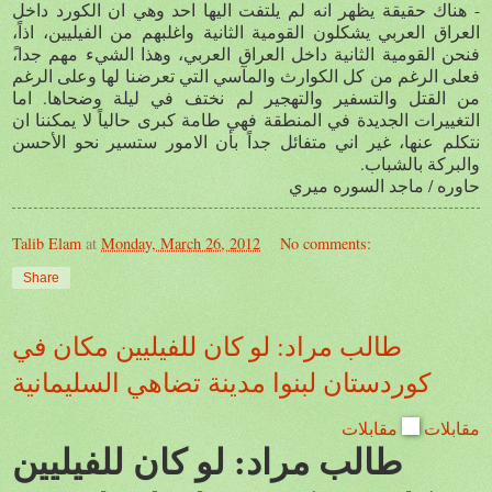
- هناك حقيقة يظهر انه لم يلتفت اليها احد وهي ان الكورد داخل
العراق العربي يشكلون القومية الثانية واغلبهم من الفيليين، اذاً،
فنحن القومية الثانية داخل العراق العربي، وهذا الشيء مهم جدا،ً
فعلى الرغم من كل الكوارث والمآسي التي تعرضنا لها وعلى الرغم
من القتل والتسفير والتهجير لم نختف في ليلة وضحاها. اما
التغييرات الجديدة في المنطقة فهي طامة كبرى حالياً لا يمكننا ان
نتكلم عنها، غير اني متفائل جداً بأن الامور ستسير نحو الأحسن
والبركة بالشباب.
حاوره / ماجد السوره ميري
Talib Elam
at
Monday, March 26, 2012
No comments:
Share
طالب مراد: لو كان للفيليين مكان في
كوردستان لبنوا مدينة تضاهي السليمانية
مقابلات
مقابلات
طالب مراد: لو كان للفيليين