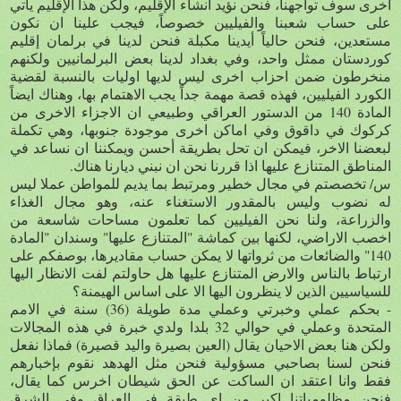
اخرى سوف تواجهنا، فنحن نؤيد انشاء الإقليم، ولكن هذا الإقليم يأتي
على حساب شعبنا والفيليين خصوصاً، فيجب علينا ان نكون
مستعدين، فنحن حالياً أيدينا مكبلة فنحن لدينا في برلمان إقليم
كوردستان ممثل واحد، وفي بغداد لدينا بعض البرلمانيين ولكنهم
منخرطون ضمن احزاب اخرى ليس لديها اوليات بالنسبة لقضية
الكورد الفيليين، فهذه قصة مهمة جداً يجب الاهتمام بها، وهناك ايضاً
المادة 140 من الدستور العراقي وطبيعي ان الاجزاء الاخرى من
كركوك في داقوق وفي اماكن اخرى موجودة جنوبها، وهي تكملة
لبعضنا الاخر، فيمكن ان تحل بطريقة أحسن ويمكننا ان نساعد في
المناطق المتنازع عليها اذا قررنا نحن ان نبني ديارنا هناك.
س/ تخصصتم في مجال خطير ومرتبط بما يديم للمواطن عملا ليس
له نضوب وليس بالمقدور الاستغناء عنه، وهو مجال الغذاء
والزراعة، ولنا نحن الفيليين كما تعلمون مساحات شاسعة من
اخصب الاراضي، لكنها بين كماشة "المتنازع عليها" وسندان "المادة
140" والضائعات من ثرواتها لا يمكن حساب مقاديرها، بوصفكم على
ارتباط بالناس والارض المتنازع عليها هل حاولتم لفت الانظار اليها
للسياسيين الذين لا ينظرون اليها الا على اساس الهيمنة؟
- بحكم عملي وخبرتي وعملي مدة طويلة (36) سنة في الامم
المتحدة وعملي في حوالي 32 بلدا ولدي خبرة في هذه المجالات
ولكن هنا بعض الاحيان يقال (العين بصيرة واليد قصيرة) فماذا نفعل
فنحن لسنا بصاحبي مسؤولية فنحن مثل الهدهد نقوم بإخبارهم
فقط وانا اعتقد ان الساكت عن الحق شيطان اخرس كما يقال،
فنحن مظلومياتنا اكبر من اي طبقة في العراق وفي الشرق