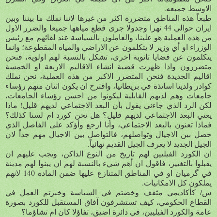
الاوسط جميعه.
طبعاً هذه المناطق متضررة اكثر من غيرها لاننا نملك ما بيننا وبين
ايران حوالي 44 نهرا وجدولا جرى قطع مياهها جميعا والضرر الاول
من هذه العملية هو علينا، والعاملون بالسياسة عند لقائهم مع رئيس
الوزراء او أي وزير لا يتكلمون عن الاراضي والمياه المقطوعة؛ وانما
يتكلمون عن قضايا ثانوية اخرى، تشكل بالنسبة لهم اولوية، فنحن
متضررون واذا ظهرت قضية انشاء الاقاليم الاربعة او الخمسة
اقاليم الجديدة فنحن المتضرر الاكبر من هذه العملية، نحن نملك
كوادر ولدينا اساتذة في بريطانيا، واقترح ان يكون اثنان منهم رؤساء
جامعات وهم لديهم القابلية ليكونوا من احسن رؤساء الجامعات،
لكن الرد الذي جاءني يقول بأن البعد الاجتماعي لديهم قليل! ماذا
يعني البعد الاجتماعي لديهم قليل؟ هل نحن كورد ام لسنا كذلك؟
فماذا تعنون بالبعد الاجتماعي، وأنا ارجع وأؤكد على الفاصل الذي
حصل بين الاجيال وتواصلهم، فالتواصل بين الاجيال مهم جداً لان
الجيل الجديد لا يعرف الجيل القديم نهائياً.
ان الكورد الفيليين لهم تاريخ من النوع الداكن، ويجب عليهم ان
يقبلوا بالتغيير، فاقول ان أهم شيء بالنسبة لهم ان يبنوا لهم مدينة
في گرميان او في المناطق المتنازع عليها ضمن المادة 140 لانهم
يملكون كل الامكانيات.
س/ كأكاديمي مثقف وخضتم في السياسة وخبرتم العمل في
القطاع الحكومي، كيف تستشرفون آفاق المستقبل للكورد بصورة
عامة والكورد الفيليين، في دائرة اضيق، تفاؤلا كان ام تشاؤما؟