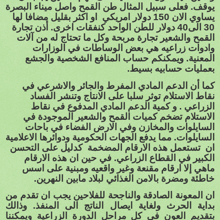
يوقف. فعلى سبيل المثال طن القمح واصل ميناء البصرة
يساوي الان 150 دولار امريكي او اكثر بقليل مضافا لها
30 الى40 دولار للطن الواحد كنفقات اخرى. أذن تجارة
القمح والشعير تجارة مربحة وكل ما تحتاج له من آلات
وادوات زراعيه هي بعض الوساطات في الوزارات
المعنية. ويمكنكم حساب المنافع الشخصية والجشع
بعمليات حسابيه بسيط.
كما أن الدعم المادي المفرط والجائر والاشرعي في
نقاط الاستلام توثر سلبا على الانتاج وتنشر الفساد
الزراعي . و كمية الدعم المادي المدفوع في نقاط
الاستلام تضخم كميات القمح والشعير الموجودة في
السايلوات والمخازن وفي الارض الفضاء في باحات
السايلوات. مما يدفع الجهات الحكومية ودوائرها الاعلامية
ان
تستعمل هذه الارقام المضخمة
كدليل على التحسن
الكبير في القطاع الزراعي. في حين ان هذه الارقام
ماهي إلا ارقام مقنعة وغير واقعيه ومبنية على اسس
خاطئة ومضرة بالامن الغذائي لبلاد مابين النهرين.
ان المعونة الصادقة والناجحة للفلاحين يجب ان تقدم من
بداية الحرث ولغاية ايصال الناتج الى المنفذ. وذالك
بتقديم العون في كل مراحل الدورة الزراعية ويمكننا