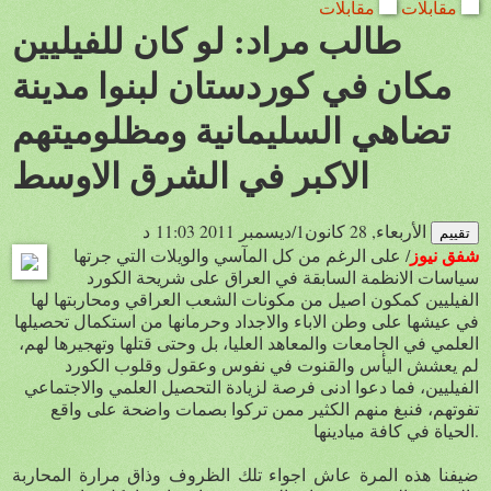
مقابلات
مقابلات
طالب مراد: لو كان للفيليين
مكان في كوردستان لبنوا مدينة
تضاهي السليمانية ومظلوميتهم
الاكبر في الشرق الاوسط
د
الأربعاء, 28 كانون1/ديسمبر 2011 11:03
شفق نيوز
/ على الرغم من كل المآسي والويلات التي جرتها
سياسات الانظمة السابقة في العراق على شريحة الكورد
الفيليين كمكون اصيل من مكونات الشعب العراقي ومحاربتها لها
في عيشها على وطن الاباء والاجداد وحرمانها من استكمال تحصيلها
العلمي في الجامعات والمعاهد العليا، بل وحتى قتلها وتهجيرها لهم،
لم يعشش اليأس والقنوت في نفوس وعقول وقلوب الكورد
الفيليين، فما دعوا ادنى فرصة لزيادة التحصيل العلمي والاجتماعي
تفوتهم، فنبغ منهم الكثير ممن تركوا بصمات واضحة على واقع
الحياة في كافة ميادينها.
ضيفنا هذه المرة عاش اجواء تلك الظروف وذاق مرارة المحاربة