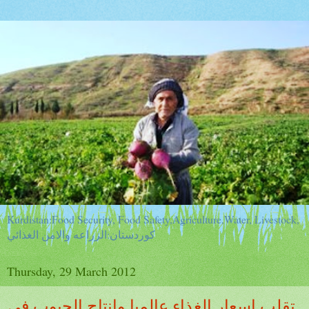
Kurdistan:Food Security, Food Safety,Agriculture,Water, Livestock,
كوردستان:الزراعه والامن الغذائي
Thursday, 29 March 2012
تقلب اسعار الغذاء عالميا وانتاج الحبوب في