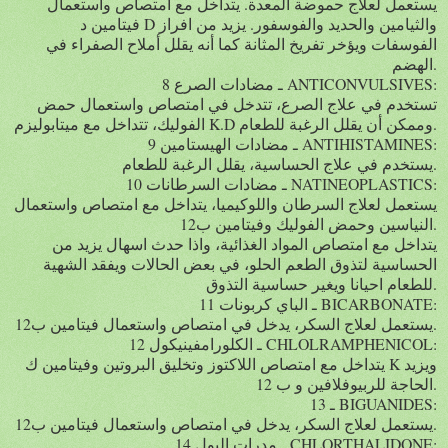
يستعمل لعلاج حموضة المعدة. يتداخل مع امتصاص واستعمال
فيتامين د D والثيامين والحديد والفوسفور. يزيد من افراز
الفوسفات ويؤخر تفريخ المثانة كما أنه يقلل أملاح الصفراء في
الهضم.
8 ـ مضادات الصرع ANTICONVULSIVES:
تستخدم في علاج الصرع، تتدخل في امتصاص واستعمال حمض
الفوليك، تتداخل مع ميتابوليزم K.D وممكن أن يقلل الرغبة للطعام.
9 ـ مضادات الهيستامين ANTIHISTAMINES:
يستخدم في علاج الحساسية، يقلل الرغبة للطعام.
10 ـ مضادات السرطانات NATINEOPLASTICS:
يستعمل لعلاج السرطان واللوكيميا، يتداخل مع امتصاص واستعمال
النياسين وحمض الفوليك وفيتامين ب12.
يتداخل مع امتصاص المواد الغذائية، واذا حدث اسهال يزيد من
الحساسية لتذوق الطعم الحلو، في بعض الحالات ويفقد الشهية
للطعام احيانا ويغير حساسية التذوق.
11 ـ الباي كربونات BICARBONATE:
يستعمل لعلاج السكر، يدخل في امتصاص واستعمال فيتامين ب12.
12 ـ الكلورامفينيكول CHLOLRAMPHENICOL:
يتداخل مع امتصاص اللاكتوز وتخليق البروتين وفيتامين ك K ويزيد
الحاجة للربيوفلافين و ب 12.
13 ـ BIGUANIDES:
يستعمل لعلاج السكر، يدخل في امتصاص واستعمال فيتامين ب12.
14 ـ مدرات البول CHLORTHALIDONE: