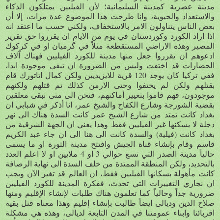
مدينة عصرية كمدينة السليمانية؛ لأن الفيليين يمتلكون الذكاء
والاستعداد والحيوية، وانا طرحت هذا الموضوع عدة مرات، إلا أن
بعض الناس يتناولون الامر بالاستخفاف، ولكني حسب ما اعتقد انه
اذا اراد الكورد وكوردستان في يوم من الايام ان يقرروا حق تقرير
المصير وهذه الاراضي المستقطعة مثلاً في گرميان او في كركوك
ادعوهم ان يقرروا جعل منها مدينة للكورد الفيليين فهناك آلاف
الحضارات قد اختفت وليس من الضرورة ان تبقى موجودة ابدا،
ففي تركيا كان يوجد 120 قرية للايزيديين ولكن كمال اتاتورك قام
بقتلهم ولكن لم يختفوا وحتى الارمن كذلك تم قتلهم ولكنهم
موجودون، فهم قاموا بتغيير أماكنهم، فنحن الى متى نبقى معلقين
بقضية الشورجة وشارع الكفاح والشيخ عمر، انا أذكر في شبابي ان
بغداد كانت تمتد من شارع الشيخ عمر كانت السدة هناك الى نهر
دجلة لا يسكنها غير الفيليين فقط وهذا يعني ان الجهة الشرقية من
بغداد كانت (فيلية) والسدة كانت الى هنا الى ان جاء عبد الكريم
قاسم وقام بإنشاء قناة الجيش وافتتح مدينة الثورة او ما يسمى
حالياً مدينة الصدر التي تسع حوالي 3 او 4 ملايين او لا اعلم العدد
بالتحديد، ولكن المنطقة الممتدة من خلف السدة الى نهاية الرصافة
كانت مأهولة بسكانها الفيليين فقط، ان العالم قد تغير الآن ويجب
ان نجاري التغييرات التي تحدث، ففكرة المدينة للكورد الفيليين
ضرورية جداً وحالياً كما تعلمون هناك طلبات لإنشاء الإقليم ومنها
صلاح الدين وديالى ايضاً طالبت بإنشاء إقليم وهذا معناه قتل بقية
اقربائنا وابناء عمومتنا في المدن التابعة لديالى، وهذه هي مشكلة