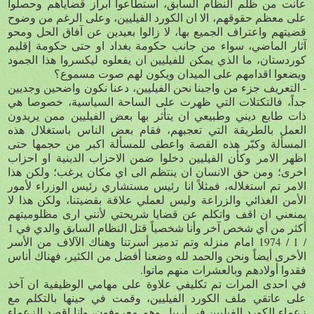
عانت من ظلم النظام السابق، استطاعوا ابراز قضاياهم وحصلوا
على معظم حقوقهم، الا ان الكورد الفيليين، وعلى الرغم من وضوح
قضيتهم واعتراف الجميع بها، لا زالوا بعيدين عن آفاق الحل ومحو
آثار الماضي، سواء من جانب حكومة بغداد او حتى حكومة إقليم
كوردستان، ما الذي يمكن للفيليين ان يفعلوه ليكسروا هذا الجمود
ويضعوا اقدامهم على الميدان ويكون لهم صوت مسموع؟
- التعريف جزء من واجبنا نحن الفيليين، دعنا نكون واضحين وجديين
جداً، فالتكتلات التي ظهرت على الساحة السياسية، خصوصا هي
ذات طابع ديني وطبيعي ان يتأثر بها بعض الفيليين ممن يريدون
العمل بالطريقة التي تعجبهم، فقام بعض الناس باستغلال هذه
المسألة وكبّر هذه القصة واعطى للمسألة اكبر من حجمها حتى
اظهر الامر وكأن الفيليين دخلوا ضمن الاحزاب الدينية او احزاب
اخرى؛ ومن حق الانسان ان ينتظم الى اي مكان يرغب؛ ولكن هذا
الامر تم استغلاله، فمثلاً انا رئيس مستشاري رئيس الوزراء لأمور
الأمن الغذائي والزراعة وليس لعملي علاقة بقضيتنا، ولكن هذا لا
يمنعني ان اقف واتكلم عن قضايا شريحتي لأنني ارى مظلوميتهم
أكثر من أي شخص آخر وأنا شخصياً قتل النظام السابق والدي في 1
/ 1 / 1974 امام منزله وتم تدمير أسرتنا وهناك الآلاف من الأسر
الأخرى أيضاً ونحن والحمد لله وضعنا أفضل من الكثير، فهناك أناس
فقدوا أولادهم وبالعشرات منهم ماتوا.
في احدى المرات تم تكليفي علاوة على مهامي الوظيفية ان آخذ
على عاتقي ملف الكورد الفيليين، وقمت في حينها بالتكلم مع
زعماء الكورد الفيليين في أربيل وهم معروفون، وانا اقصد الزعماء