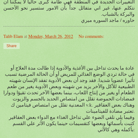
التغييرات الجديدة في المنطقة فهي طامة كبرى حالياً لا يمكننا ان
نتكلم عنها، غير اني متفائل جداً بأن الامور ستسير نحو الأحسن
والبركة بالشباب.
حاوره / ماجد السوره ميري
Talib Elam
at
Monday, March 26, 2012
No comments:
Share
عادة ما يحدث تداخل بين الأغذية والأدوية إذا طالت مدة العلاج أو
في حالة تردي الوضع الغذائي للمريض أو أن الحالة المرضية تسبب
تأثيرا عضويا شديدا. فقد وجد أن بعض الأدوية تفقد الإنسان شهيته
الطبيعية للأكل والأخر يزيد من شهيته وبعض الأدوية يغير من طعم
الطعام أو يغير من إنتاج اللعاب، بينما بعضها الآخر تحدث تقيؤا ودوارا
فمضادات الحموضة تقلل من امتصاص الحديد بالجسم والزيوت
المعدنية تقلل من امتصاص فيتامين ك v.k. وهناك بعض العقاقير
تعتبر مضادة للفيتامينات.
وفيما يلي نلقي الضوء علي تداخل الغذاء مع الدواء بعض العقاقير
كتبت بأسمائها وبعضها كتقسيمات حينما يكون الأثر علي القسم
بأكمله وهي كالآتي: