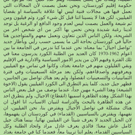
حكومة إقليم كوردستان، ونحن نعمل بصمت لأن المجالات التي
نعمل فيها هي مجالات فنية ليس لها علاقة بالسياسة او بقضايا
الفيليين، لكن هذا لا ينسينا اننا قبل كل شيء كورد وثم فيليون ومن
ثم شيعة والعمل بصمت ليس لعدم وجود الدافع او الرغبة بل توجد
لدينا رغبة شديدة ونحن نحس بها اكثر من اي شخص اخر من
الشريحة، ولكن الناس الذين نتعاون ونعمل معهم والمتواجدين هنا
حالياً في كوردستان بحاجة الى ما يسمى حسب رأيي وبأطار جديد
"تواصل اجيال" بما معناه: نحن عندما كنا ندرس في الجامعة ما بين
اعوام 1962-1970 كان العديد من الطلبة الكورد يدرسون معنا في
تلك الفترة وفيهم الآن من يدير الامور السياسية والادارية في الإقليم
وبقي القليلون منهم في جامعة بغداد، وكانوا في تماس مع الفيليين
ويعرفونهم واصدقاءهم، ولكن بعد مرحلة السبعينيات وفي فترة
الثمانينيات والتسعينيات انفصلوا، ولم يعد هناك تواصل بين الجانبين،
فظهر جيل جديد، كلما يتم التطرق الى الكورد الفيليين يقول (الاخوة
الشيعة) وهذا الشيء مهين جداً، عندما نوصف من قبل بعض الناس
بهذا الشكل وهذه الظاهرة أسميها (انقطاع) الاجيال، ولم يتطرق احد
عن هذه الظاهرة بالبحث والدراسة لتبيان الاسباب، انا اقول ان
هناك مشكلة في تواصل الأجيال ويفترض بنا، نحن الفيليين، ان
نفهمها، ويفترض بالسياسيين (القدماء) في كوردستان ان يفهموها،
لان الجيل الجديد لا يعرف شيئاً عن الفيليين نهائياً، بينما هناك جيل
كامل عاش معنا؛ فالذي يعرف عادل مراد واتحاد الطلبة وكل
السياسيين القدماء، يعلم اننا تربينا معاً، فعندما كنا في جامعة بغداد