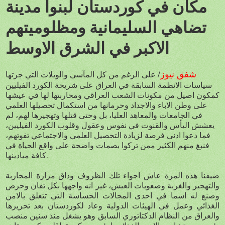
مكان في كوردستان لبنوا مدينة
تضاهي السليمانية ومظلوميتهم
الاكبر في الشرق الاوسط
شفق نيوز
/
على الرغم من كل المآسي والويلات التي جرتها
سياسات الانظمة السابقة في العراق على شريحة الكورد الفيليين
كمكون اصيل من مكونات الشعب العراقي ومحاربتها لها في عيشها
على وطن الاباء والاجداد وحرمانها من استكمال تحصيلها العلمي
في الجامعات والمعاهد العليا، بل وحتى قتلها وتهجيرها لهم، لم
يعشش اليأس والقنوت في نفوس وعقول وقلوب الكورد الفيليين،
فما دعوا ادنى فرصة لزيادة التحصيل العلمي والاجتماعي تفوتهم،
فنبغ منهم الكثير ممن تركوا بصمات واضحة على واقع الحياة في
كافة ميادينها.
ضيفنا هذه المرة عاش اجواء تلك الظروف وذاق مرارة المحاربة
والتهجير والغربة وصعوبات العيش، غير انه واجهها بكل تفان وحرص
وصنع له اسما في احدى المجالات الحساسة التي تتعلق بالامن
الغذائي وعمل في الهيئات الدولية وعاد لكوردستان بعد تحريرها
والعراق من النظام الدكتاتوري السابق وهو يشغل منذ سنين منصب