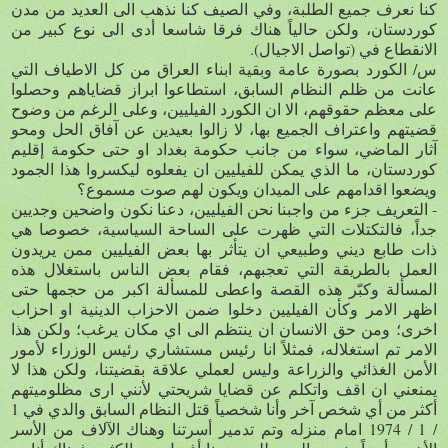
كنا نعرف جميع الطلبة، وفي الصيف كنا نذهب الى العديد من مدن
كوردستان، ولكن حالياً هناك فرقا شاسعا أدى الى نوع كبير من
الانقطاع في (تواصل الاجيال).
س/ الكورد بصورة عامة وبقية ابناء العراق من كل الاطياف التي
عانت من ظلم النظام السابق، استطاعوا ابراز قضاياهم وحصلوا
على معظم حقوقهم، الا ان الكورد الفيليين، وعلى الرغم من وضوح
قضيتهم واعتراف الجميع بها، لا زالوا بعيدين عن آفاق الحل ومحو
آثار الماضي، سواء من جانب حكومة بغداد او حتى حكومة إقليم
كوردستان، ما الذي يمكن للفيليين ان يفعلوه ليكسروا هذا الجمود
ويضعوا اقدامهم على الميدان ويكون لهم صوت مسموع؟
- التعريف جزء من واجبنا نحن الفيليين، دعنا نكون واضحين وجديين
جداً، فالتكتلات التي ظهرت على الساحة السياسية، خصوصا هي
ذات طابع ديني وطبيعي ان يتأثر بها بعض الفيليين ممن يريدون
العمل بالطريقة التي تعجبهم، فقام بعض الناس باستغلال هذه
المسألة وكبّر هذه القصة واعطى للمسألة اكبر من حجمها حتى
اظهر الامر وكأن الفيليين دخلوا ضمن الاحزاب الدينية او احزاب
اخرى؛ ومن حق الانسان ان ينتظم الى اي مكان يرغب؛ ولكن هذا
الامر تم استغلاله، فمثلاً انا رئيس مستشاري رئيس الوزراء لأمور
الأمن الغذائي والزراعة وليس لعملي علاقة بقضيتنا، ولكن هذا لا
يمنعني ان اقف واتكلم عن قضايا شريحتي لأنني ارى مظلوميتهم
أكثر من أي شخص آخر وأنا شخصياً قتل النظام السابق والدي في 1
/ 1 / 1974 امام منزله وتم تدمير أسرتنا وهناك الآلاف من الأسر