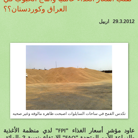
العراق وكوردستان؟؟
29.3.2012
اربيل
تكدس القمح في ساحات السايلوات اصبحت ظاهره مالوفه وغير صحيه
عاود مؤشر أسعار الغذاء "
" لدي منظمة الأغذية
FPI
والزراعة للأمم المتحدة "
" الارتفاع بنسبة 2 بالمائة،