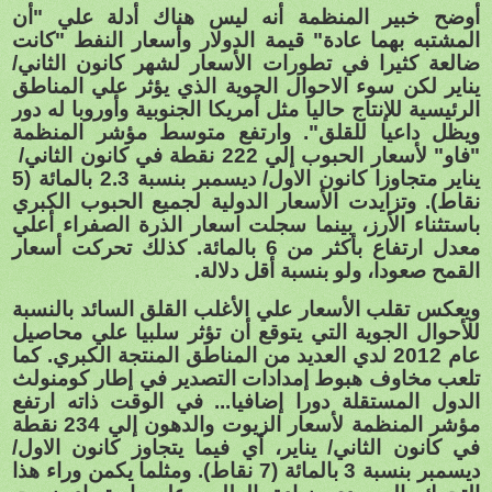
أوضح خبير المنظمة أنه ليس هناك أدلة علي "أن
المشتبه بهما عادة" قيمة الدولار وأسعار النفط "كانت
ضالعة كثيرا في تطورات الأسعار لشهر كانون الثاني/
يناير لكن سوء الاحوال الجوية الذي يؤثر علي المناطق
الرئيسية للإنتاج حاليا مثل أمريكا الجنوبية وأوروبا له دور
ويظل داعيا للقلق". وارتفع متوسط مؤشر المنظمة
"فاو" لأسعار الحبوب إلي 222 نقطة في كانون الثاني/
يناير متجاوزا كانون الاول/ ديسمبر بنسبة 2.3 بالمائة (5
نقاط). وتزايدت الأسعار الدولية لجميع الحبوب الكبري
باستثناء الأرز، بينما سجلت اسعار الذرة الصفراء أعلي
معدل ارتفاع بأكثر من 6 بالمائة. كذلك تحركت أسعار
القمح صعودا، ولو بنسبة أقل دلالة.
ويعكس تقلب الأسعار علي الأغلب القلق السائد بالنسبة
للأحوال الجوية التي يتوقع أن تؤثر سلبيا علي محاصيل
عام 2012 لدي العديد من المناطق المنتجة الكبري. كما
تلعب مخاوف هبوط إمدادات التصدير في إطار كومنولث
الدول المستقلة دورا إضافيا... في الوقت ذاته ارتفع
مؤشر المنظمة لأسعار الزيوت والدهون إلي 234 نقطة
في كانون الثاني/ يناير، أي فيما يتجاوز كانون الاول/
ديسمبر بنسبة 3 بالمائة (7 نقاط). ومثلما يكمن وراء هذا