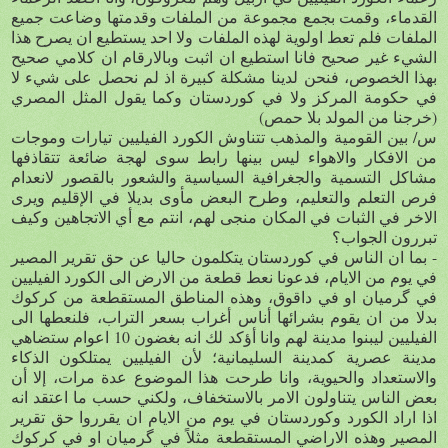
القدماء، وقمت بجمع مجموعة من الملفات وقدمتها وضاعت جميع
الملفات فلم تعط اولوية لهذه الملفات ولا احد يستطيع ان يصرح هذا
الشيء غير صحيح فانا استطيع ان اثبت وبالارقام ان كلامي صحيح
بهذا الخصوص، فنحن لدينا مشكلة كبيرة اذ لم نحصل على شيء لا
في حكومة المركز ولا في كوردستان وكما يقول المثل المصري
(خرجنا من المولد بلا حمص)
س/ بين القومية والمذهب تتناوش الكورد الفيليين تيارات وموجات
من الافكار والاهواء ليس بينها رابط سوى لهجة ضائعة تتقاذفها
مشاكل التسمية والجغرافية السياسية والشعور بالقصور لانعدام
فرص التعلم والتعليم، وطرح البعض مأوى بديلا في الإقليم ويرى
الاخر في الثبات في المكان منجى لهم، انتم مع أي الاتجاهين وكيف
تبررون الجواب؟
- بما ان الناس في كوردستان يتكلمون حاليا عن حق تقرير المصير
في يوم من الايام، فدعونا نعط قطعة من الارض الى الكورد الفيليين
في گرميان او في داقوق، وهذه المناطق المستقطعة من كركوك
بدلا من ان يقوم بشرائها أناس أغراب بسعر التراب، فلنعطها الى
الفيليين ليبنوا مدينة لهم وانا أؤكد لك انه بغضون 10 اعوام ستضاهي
مدينة عصرية كمدينة السليمانية؛ لأن الفيليين يمتلكون الذكاء
والاستعداد والحيوية، وانا طرحت هذا الموضوع عدة مرات، إلا أن
بعض الناس يتناولون الامر بالاستخفاف، ولكني حسب ما اعتقد انه
اذا اراد الكورد وكوردستان في يوم من الايام ان يقرروا حق تقرير
المصير وهذه الاراضي المستقطعة مثلاً في گرميان او في كركوك