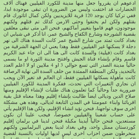
ادعوهم ان يقرروا جعل منها مدينة للكورد الفيليين فهناك آلاف
الحضارات قد اختفت وليس من الضرورة ان تبقى موجودة ابدا،
ففي تركيا كان يوجد 120 قرية للايزيديين ولكن كمال اتاتورك قام
بقتلهم ولكن لم يختفوا وحتى الارمن كذلك تم قتلهم ولكنهم
موجودون، فهم قاموا بتغيير أماكنهم، فنحن الى متى نبقى معلقين
بقضية الشورجة وشارع الكفاح والشيخ عمر، انا أذكر في شبابي ان
بغداد كانت تمتد من شارع الشيخ عمر كانت السدة هناك الى نهر
دجلة لا يسكنها غير الفيليين فقط وهذا يعني ان الجهة الشرقية من
بغداد كانت (فيلية) والسدة كانت الى هنا الى ان جاء عبد الكريم
قاسم وقام بإنشاء قناة الجيش وافتتح مدينة الثورة او ما يسمى
حالياً مدينة الصدر التي تسع حوالي 3 او 4 ملايين او لا اعلم العدد
بالتحديد، ولكن المنطقة الممتدة من خلف السدة الى نهاية الرصافة
كانت مأهولة بسكانها الفيليين فقط، ان العالم قد تغير الآن ويجب
ان نجاري التغييرات التي تحدث، ففكرة المدينة للكورد الفيليين
ضرورية جداً وحالياً كما تعلمون هناك طلبات لإنشاء الإقليم ومنها
صلاح الدين وديالى ايضاً طالبت بإنشاء إقليم وهذا معناه قتل بقية
اقربائنا وابناء عمومتنا في المدن التابعة لديالى، وهذه هي مشكلة
اخرى سوف تواجهنا، فنحن نؤيد انشاء الإقليم، ولكن هذا الإقليم يأتي
على حساب شعبنا والفيليين خصوصاً، فيجب علينا ان نكون
مستعدين، فنحن حالياً أيدينا مكبلة فنحن لدينا في برلمان إقليم
كوردستان ممثل واحد، وفي بغداد لدينا بعض البرلمانيين ولكنهم
منخرطون ضمن احزاب اخرى ليس لديها اوليات بالنسبة لقضية