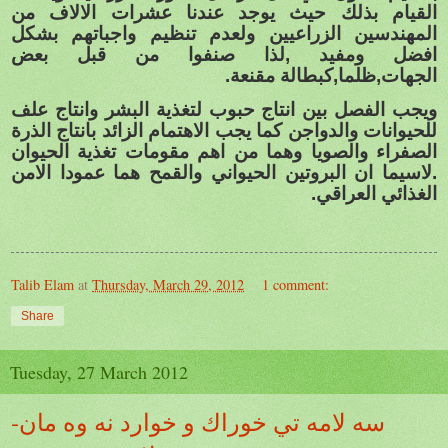
القيام بذلك حيث يوجد عندنا عشرات الالاف من
المهندسين الزراعيين ولعدم تنظيم واجباتهم بشكل
افضل ومفيد ,لذا صنفوا من قبل بعض
الجهات,ظلما,كبطالة مقنعة.
ويجب الفصل بين انتاج حبوب لتغذية البشر وانتاج علف
للحيوانات والدواجن كما يجب الاهتمام الزائد بانتاج الذرة
الصفراء والصويا وهما من اهم مقومات تغذية الحيوان
.لاسيما ان البروتين الحيواني والقمح هما عمودا الامن
الغذائي العراقي.
Talib Elam
at
Thursday, March 29, 2012
1 comment:
Share
Tuesday, 27 March 2012
سه لامه تي خوراك و خوارد نه وه مان-