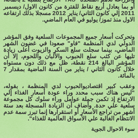
FAO
أو بما يعادل أربع نقاط للفترة من كانون الاول/ ديسمبر
2011 إلي كانون الثاني/ يناير 2012 مسجلا بذلك ارتفاعه
الاول منذ تموز/ يوليو في العام الماضي.
وتحركت أسعار جميع المجموعات السلعية وفق المؤشر
الدولي لدي المنظمة "فاو" صعودا في غضون الشهر
الماضي، بينما سجلت سلع السكر والزيوت أعلى زيادة
تليها عن كثب سلع الحبوب والألبان واللحوم، إلا أن
المؤشر البالغ 214 نقطة، ظل مع ذلك دون مستواه
خلال كانون الثاني / يناير من السنة الماضية بمقدار 7
بالمائة.
وعقب كبير اقتصاديوالحبوب لدي المنظمة ، بقوله،
"ليس هناك سبب محدد وراء عودة أسعار الغذاء إلي
الارتفاع إذ تكمن جملة عوامل وراء سلوك كل مجموعة
سلعية علي حدة. وأضاف أن الزيادة المسجلة بعد ستة
أشهر من تراجع الأسعار أو استقرارها إنما تبرز سمة عدم
الانتظام الغالبة علي الأسواق العالمية للغذاء".
سوء الاحوال الجوية