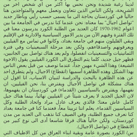
لدينا رغبة شديدة ونحن نحس بها اكثر من اي شخص اخر من
الشريحة، ولكن الناس الذين نتعاون ونعمل معهم والمتواجدين هنا
حالياً في كوردستان بحاجة الى ما يسمى حسب رأيي وبأطار جديد
"تواصل اجيال" بما معناه: نحن عندما كنا ندرس في الجامعة ما بين
اعوام 1962-1970 كان العديد من الطلبة الكورد يدرسون معنا في
تلك الفترة وفيهم الآن من يدير الامور السياسية والادارية في الإقليم
وبقي القليلون منهم في جامعة بغداد، وكانوا في تماس مع الفيليين
ويعرفونهم واصدقاءهم، ولكن بعد مرحلة السبعينيات وفي فترة
الثمانينيات والتسعينيات انفصلوا، ولم يعد هناك تواصل بين الجانبين،
فظهر جيل جديد، كلما يتم التطرق الى الكورد الفيليين يقول (الاخوة
الشيعة) وهذا الشيء مهين جداً، عندما نوصف من قبل بعض الناس
بهذا الشكل وهذه الظاهرة أسميها (انقطاع) الاجيال، ولم يتطرق احد
عن هذه الظاهرة بالبحث والدراسة لتبيان الاسباب، انا اقول ان
هناك مشكلة في تواصل الأجيال ويفترض بنا، نحن الفيليين، ان
نفهمها، ويفترض بالسياسيين (القدماء) في كوردستان ان يفهموها،
لان الجيل الجديد لا يعرف شيئاً عن الفيليين نهائياً، بينما هناك جيل
كامل عاش معنا؛ فالذي يعرف عادل مراد واتحاد الطلبة وكل
السياسيين القدماء، يعلم اننا تربينا معاً، فعندما كنا في جامعة بغداد
كنا نعرف جميع الطلبة، وفي الصيف كنا نذهب الى العديد من مدن
كوردستان، ولكن حالياً هناك فرقا شاسعا أدى الى نوع كبير من
الانقطاع في (تواصل الاجيال).
س/ الكورد بصورة عامة وبقية ابناء العراق من كل الاطياف التي