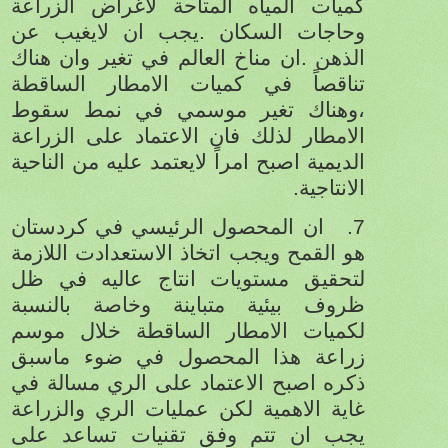
كميات المياه المتاحة لاغراض الزراعة
وحاجات السكان .يجب ان لايغيب عن
الذهن .ان مناخ العالم في تغير وان هناك
تناقصاً في كميات الامطار الساقطة
،وهناك تغير موسمي في نمط سقوط
الامطار لذلك فان الاعتماد على الزراعة
الديمية اصبح امراً لايعتمد عليه من الناحية
الانتاجية.
7.
ان المحصول الرئيسي في
كردستان
هو القمح ويجب اتخاذ الاستعدادت اللازمة
لتحقيق مستويات انتاج عاليه في ظل
ظروف بيئية متباينة وخاصة بالنسبة
لكميات الامطار الساقطة خلال موسم
زراعة هذا المحصول في ضوء ماسبق
ذكره اصبح الاعتماد على الري مسالة في
غاية الاهمية لكن عمليات الري والزراعة
يجب ان تتم وفق تقنيات تساعد على