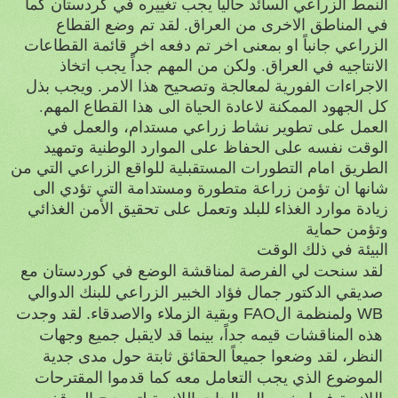
النمط الزراعي السائد حالياً يجب تغييره في كردستان كما
في المناطق الاخرى من العراق. لقد تم وضع القطاع
الزراعي جانباً او بمعنى اخر تم دفعه اخر قائمة القطاعات
الانتاجيه في العراق. ولكن من المهم جداً يجب اتخاذ
الاجراءات الفورية لمعالجة وتصحيح هذا الامر. ويجب بذل
كل الجهود الممكنة لاعادة الحياة الى هذا القطاع المهم.
العمل على تطوير نشاط زراعي مستدام، والعمل في
الوقت نفسه على الحفاظ على الموارد الوطنية وتمهيد
الطريق امام التطورات المستقبلية للواقع الزراعي التي من
شانها ان تؤمن زراعة متطورة ومستدامة التي تؤدي الى
زيادة موارد الغذاء للبلد وتعمل على تحقيق الأمن الغذائي
وتؤمن حماية
البيئة في ذلك الوقت
لقد سنحت لي الفرصة لمناقشة الوضع في كوردستان مع
صديقي الدكتور جمال فؤاد
الخبير الزراعي للبنك الدوالي
WB
ولمنظمة ال
FAO
وبقية الزملاء والاصدقاء. لقد وجدت
هذه المناقشات قيمه جداً، بينما قد لايقبل جميع وجهات
النظر، لقد وضعوا جميعاً الحقائق ثابتة حول مدى جدية
الموضوع الذي يجب التعامل معه كما قدموا المقترحات