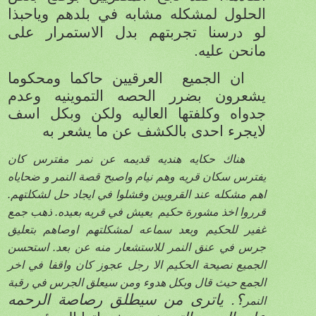
الحلول لمشكله مشابه في بلدهم وياحبذا
لو درسنا تجربتهم بدل الاستمرار على
مانحن عليه.
ان الجميع
العرقيين حاكما ومحكوما
يشعرون بضرر الحصه التموينيه وعدم
جدواه وكلفتها العاليه ولكن وبكل اسف
لايجرء احدى بالكشف عن ما يشعر به
هناك حكايه هنديه قديمه عن نمر مفترس كان
يفترس سكان قريه وهم نيام واصبح قصة النمر و ضحاياه
اهم مشكله عند القرويين وفشلوا في ايجاد حل لشكلتهم.
قرروا اخذ مشورة حكيم
يعيش في قريه بعيده. ذهب جمع
غفير للحكيم وبعد سماعه لمشكلتهم اوصاهم بتعليق
جرس في عنق النمر للاستشعار منه عن بعد. استحسن
الجميع نصيحة الحكيم الا رجل عجوز كان واقفا في اخر
الجمع حيث قال وبكل هدوء ومن سيعلق الجرس في رقبة
؟. ياترى من سيطلق رصاصة الرحمه
النمر