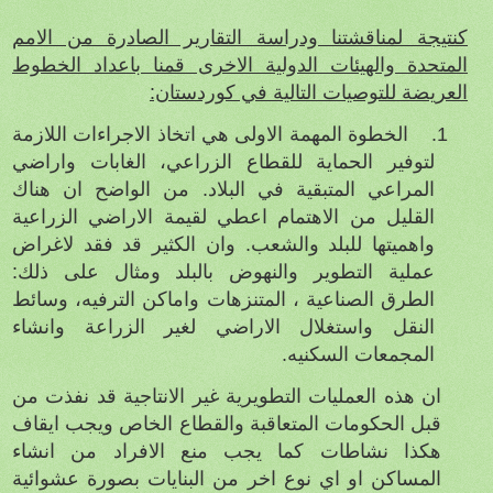
كنتيجة لمناقشتنا ودراسة التقارير الصادرة من الامم
المتحدة والهيئات الدولية الاخرى قمنا باعداد الخطوط
العريضة للتوصيات التالية في كوردستان:
1.
الخطوة المهمة الاولى هي اتخاذ الاجراءات اللازمة
لتوفير الحماية للقطاع الزراعي، الغابات واراضي
المراعي المتبقية في البلاد. من الواضح ان هناك
القليل من الاهتمام اعطي لقيمة الاراضي الزراعية
واهميتها للبلد والشعب. وان الكثير قد فقد لاغراض
عملية التطوير والنهوض بالبلد ومثال على ذلك:
الطرق الصناعية ، المتنزهات واماكن الترفيه، وسائط
النقل واستغلال الاراضي لغير الزراعة وانشاء
المجمعات السكنيه.
ان هذه العمليات التطويرية غير الانتاجية قد نفذت من
قبل الحكومات المتعاقبة والقطاع الخاص ويجب ايقاف
هكذا نشاطات كما يجب منع الافراد من انشاء
المساكن او اي نوع اخر من البنايات بصورة عشوائية