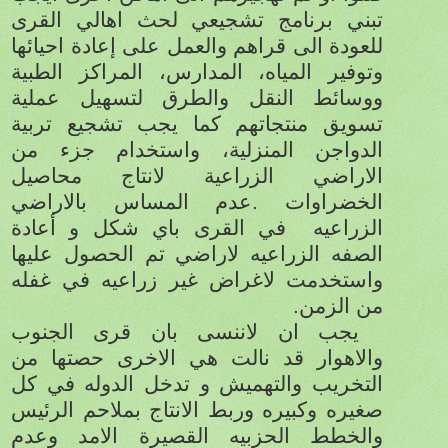
تبني برنامج تشجيعي لحث اهالي القرى
للعودة الى قراهم والعمل على إعادة احيائها
وتوفير المياه، المدارس، المراكز الطبية
ووسائط النقل والطرق لتسهيل عملية
تسويق منتجاتهم كما يجب تشجيع تربية
الدواجن المنزلية، واستخدام جزء من
الاراضي الزراعية لانتاج محاصيل
الخضراوات .عدم المساس بالاراضي
الزراعيه
في القرى باي شكل و أعادة
الصفه الزراعيه لاراضي تم الحصول عليها
واستخدمت لاغراض غير زراعيه في غفله
من الزمن.
يجب ان لاننسى بان قرى الجنوب
والاهوار قد نالت هي الاخرى حصتها من
التخريب والتهميش و تدخل الدوله في كل
صغيره وكبيره وربط الانتاج بملاحم الرئيس
والخطط الحزبيه القصيرة الامد وعدم