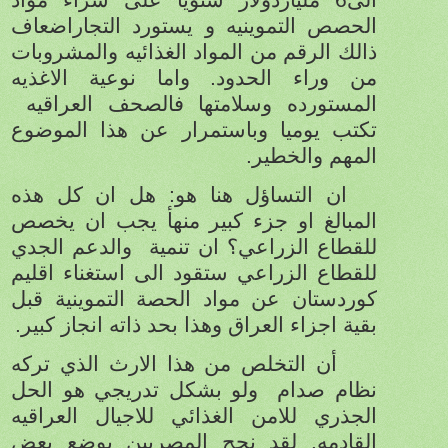
الحصص التموينيه و يستورد التجاراضعاف
ذالك الرقم من المواد الغذائيه والمشروبات
من وراء الحدود. واما نوعية الاغذيه
المستورده وسلامتها فالصحف العراقيه
تكتب يوميا وباستمرار عن هذا الموضوع
المهم والخطير.
ان التساؤل هنا هو: هل ان كل هذه
المبالغ او جزء كبير منهأ يجب ان يخصص
للقطاع الزراعي؟ ان تنمية
والدعم الجدي
للقطاع الزراعي ستقود الى استغناء اقليم
كوردستان عن مواد الحصة التموينية قبل
بقية اجزاء العراق وهذا بحد ذاته انجاز كبير.
أن التخلص من هذا الارث الذي تركه
نظام صدام
ولو بشكل تدريجي هو الحل
الجذري للامن الغذائي للاجيال العراقيه
القادمه. لقد نجح المصريين بوضع بعض