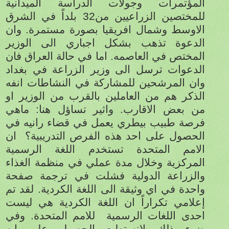
المؤتمرات وجولات الدراسة الميدانية
للمختصين الزراعيين من32 بلداً في الشرق
الاوسط وشمال افريقيا بصورة مستمرة. وان
الدعوة تذهب بشكل اجباري الى الوزير
المختص في العاصمه. اما في حالة العراق فان
الدعوات ترسل الى وزير الزراعة في بغداد
وان المرشحين للمشاركة في النشاطات انفه
الذكر هم من العاملين بالقرب من الوزير او
من بعض الاقارب. واثير تساؤل هنا: ماهي
فرصة طبيب بيطري يعمل في قضاء رانيه في
الحصول على احد هذه الفرص التدريبية؟
ان
الامم المتحدة تستخدم اللغة الرسمية
المركزية وخلال مدة عملي في منظمة الغذاء
والزراعة الدولية فشلت في ترجمة صفحة
واحدة في اي وثيقة الى اللغة الكردية. لقد تم
إعلامي تكراراً ان اللغة الكردية هي ليست
احدى اللغات الرسمية
للامم المتحدة. وفي
ضوء ذلك لانستطيع الحصول على ايه