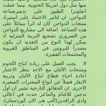
منها مثل دول امريكا الجنوبية. بينما عملت
انفلونزا الطيور على تدميرصناعة
الدواجن، ان لتاثير الاعتماد على استيراد
منتجات الدواجن كان له اثراً مماثلاً على
هذه الصناعة. اضافة الى مشاريع الدواجن
من الضروري تشجيع التربية المنزلية اذ
يمكن لهذا النوع من التغذية ان يكون
مصدراً للبروتين في المناطق القروية
والمجتمعات الفقيرة.
9.
يجب العمل على زيادة انتاج اللحوم
ومنتجات الالبان مع الاخذ بنظر الاعتبار
اعادة احياء قطاع انتاج الالبان وتربية
الابقار فضلاً عن انواع المجترات الصغيرة
الاخرى. ان الحقائق التارخية تشير ان اول
تدجين للاغنام والماعز حدث في اعالي
وادي الرافدين(التي هي الان كوردستان)،