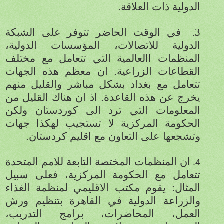
الدولية ذات العلاقة.
3.
في الوقت الحاضر تتوفر على الشبكة
الدولية للاتصالات، المؤسسات الدولية،
المنظمات االعالمية التي تتعامل مع مختلف
القطاعات الزراعية. ان معظم هذه الجهات
تتعامل مع بغداد بشكل مباشر والقليل منهم
يخرج عن هذه القاعدة. اذ ان هناك القليل من
المعلومات التي ترد الى كوردستان ولكن
الحكومة المركزية لا تستجيب لهكذا جهات
وتشجعها على التعاون مع اقليم كردستان.
ان المنظمات المختصة التابعة للامم المتحدة
4.
تتعامل مع الحكومة المركزية، فعلى سبيل
المثال: يقوم مكتب الاقليمي لمنظمة الغذاء
والزراعة الدولية في القاهرة بتنظيم ورش
العمل، المحاضرات، برامج التدريب،