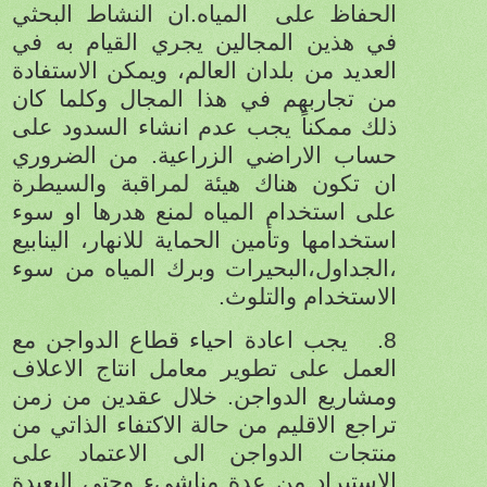
الحفاظ على
المياه.ان النشاط البحثي
في هذين المجالين يجري القيام به في
العديد من بلدان العالم، ويمكن الاستفادة
من تجاربهم في هذا المجال وكلما كان
ذلك ممكناً يجب عدم انشاء السدود على
حساب الاراضي الزراعية. من الضروري
ان تكون هناك هيئة لمراقبة والسيطرة
على استخدام المياه لمنع هدرها او سوء
استخدامها وتأمين الحماية للانهار، الينابيع
،الجداول،البحيرات وبرك المياه من سوء
الاستخدام والتلوث.
8.
يجب اعادة احياء قطاع الدواجن مع
العمل على تطوير معامل انتاج الاعلاف
ومشاريع الدواجن. خلال عقدين من زمن
تراجع الاقليم من حالة الاكتفاء الذاتي من
منتجات الدواجن الى الاعتماد على
الاستيراد من عدة مناشىء وحتى البعيدة