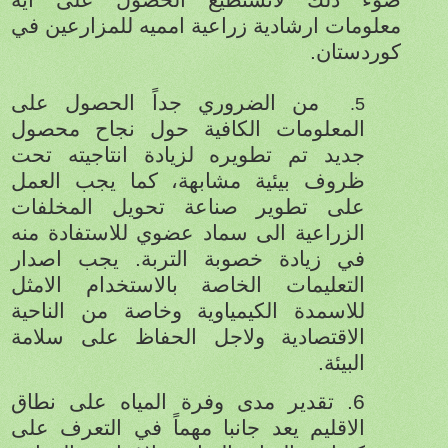
معلومات ارشادية زراعية امميه للمزارعين في
كوردستان
.
من الضروري جداً الحصول على
5.
المعلومات الكافية حول نجاح محصول
جديد تم تطويره لزيادة انتاجيته تحت
ظروف بيئية مشابهة، كما يجب العمل
على تطوير صناعة تحويل المخلفات
الزراعية الى سماد عضوي للاستفادة منه
في زيادة خصوبة التربة. يجب اصدار
التعليمات الخاصة بالاستخدام الامثل
للاسمدة الكيمياوية وخاصة من الناحية
الاقتصادية ولاجل الحفاظ على سلامة
البيئة.
6.
تقدير مدى وفرة المياه على نطاق
الاقليم يعد جانبا مهماً في التعرف على