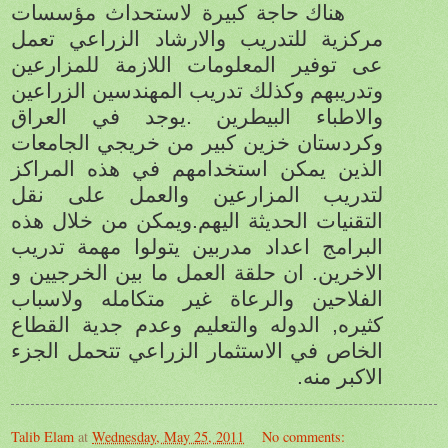
هناك حاجة كبيرة لاستحداث مؤسسات
مركزية للتدريب والارشاد الزراعي تعمل
عى توفير المعلومات اللازمة للمزارعين
وتدريبهم وكذلك تدريب المهندسين الزراعين
والاطباء البيطرين .يوجد في العراق
وكردستان خزين كبير من خريجي الجامعات
الذين يمكن استخدامهم في هذه المراكز
لتدريب المزارعين والعمل على نقل
التقنيات الحديثة اليهم.ويمكن من خلال هذه
البرامج اعداد مدربين يتولوا مهمة تدريب
الاخرين. ان حلقة العمل ما بين الخرجيين و
الفلاحين والرعاة غير متكامله ولاسباب
كثيره, الدوله والتعليم وعدم جدية القطاع
الخاص في الاستثمار الزراعي تتحمل الجزء
الاكبر منه.
Talib Elam
at
Wednesday, May 25, 2011
No comments: