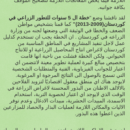
اللازمة فيما يخص المعالجات اللازمة لتصحيح الموقف
بكافة جوانبه.
لقد ناقشنا وضع "
خطة ال 5 سنوات للتطور الزراعي في
كوردستان(2009-2013)"
كما قمنا بتشخيص مواطن
الضعف والخطا في الوثيقة التي وضعتها لجنه من وزارة
الزراعه في كوردستان . ان الخطة يجب ان تستخدم كدليل
عمل لاجل تنفيذ المشاريع في المناطق المناسبة من
كوردستان لاغراض انتاج المحاصيل الزراعية او للانتاج
الحيواني. ولكن الخطة فشلت من ناحية انها قامت
بتخصيص مبالغ كبيرة لعملية تطوير معينة لاتتضمن اي
اعتبار للجوانب الفيزياوية، الفنية والمتطلبات الشخصية
التي تسمح بالوصول الى النتائج المرجوة او المرغوبة.
لايوجد هناك اي منطق معقول اقتصاديًا لتزويد الفلاحين
بالالالف الاطنان من البذور المحسنة لاغراض الزراعة في
الوقت الذي لايوجد اي اعتبار لخصوبة التربة، استخدام
الاسمدة، المبيدات الحشرية، مبيدات الادغال وعدم توفر
الاليات والمكائن اللازمة لعمليات البذار والحصاد للمزارعين
الذين اعطوا هذه البذور.