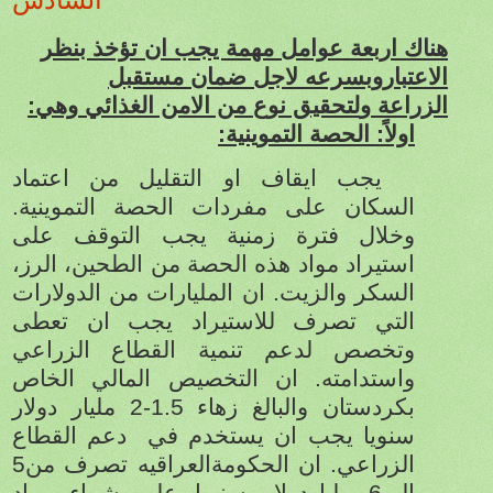
هناك اربعة عوامل مهمة يجب ان تؤخذ بنظر
الاعتباروبسرعه لاجل ضمان مستقبل
الزراعة
و
لتحقيق نوع من الامن الغذائي وهي:
اولاً: الحصة التموينية:
يجب ايقاف او التقليل من اعتماد
السكان على مفردات الحصة التموينية.
وخلال فترة زمنية يجب التوقف على
استيراد مواد هذه الحصة من الطحين، الرز،
السكر والزيت. ان المليارات من الدولارات
التي تصرف للاستيراد يجب ان تعطى
وتخصص لدعم تنمية القطاع الزراعي
واستدامته. ان التخصيص المالي الخاص
بكردستان والبالغ زهاء 1.5-2 مليار دولار
سنويا يجب ان يستخدم في
دعم القطاع
الزراعي. ان الحكومةالعراقيه تصرف من5
الى6 ملياردولار سنويا على شراء مواد