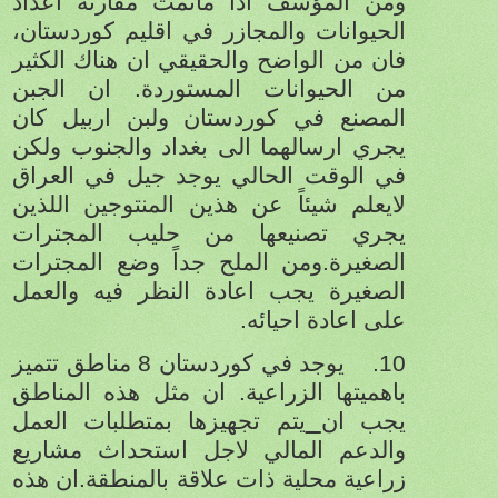
ومن المؤسف اذا ماتمت مقارنة اعداد
الحيوانات والمجازر في اقليم كوردستان،
فان من الواضح والحقيقي ان هناك الكثير
من الحيوانات المستوردة. ان الجبن
المصنع في كوردستان ولبن اربيل كان
يجري ارسالهما الى بغداد والجنوب ولكن
في الوقت الحالي يوجد جيل في العراق
لايعلم شيئاً عن هذين المنتوجين اللذين
يجري تصنيعها من حليب المجترات
الصغيرة.ومن الملح جداً وضع المجترات
الصغيرة يجب اعادة النظر فيه والعمل
على اعادة احيائه.
10.
يوجد في كوردستان 8 مناطق تتميز
باهميتها الزراعية. ان مثل هذه المناطق
يجب ان
يتم تجهيزها بمتطلبات العمل
والدعم المالي لاجل استحداث مشاريع
زراعية محلية ذات علاقة بالمنطقة.ان هذه