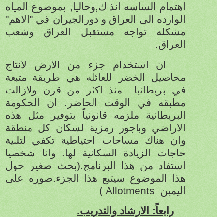
اهتمام الساسه انذاك,وحاليا, بموضوع المياه
الوارده الى العراق و دورالجيران في "الاهم"
مشكله تواجه مستقبل العراق وشعب
العراق.
ان استخدام جزء من الارض لانتاج
محاصيل الخضر للعائله هي طريقة متبعة
في بريطانيا
منذ اكثر من قرن ولازالت
مطبقه في الوقت الحاضر. ان الحكومة
البريطانية ملزمه قانونياً بتوفير مثل هذه
الاراضي وباجور رمزية لسكان كل منطقة
وان هناك مساحات احتياطية تكفي لتلبية
حاجات الزيادة السكانية لها. وانا شخصيا
استفاد من هذا البرنامج.(بحث صغير حول
هذا الموضوع سيتبع هذا الجزء.صوره على
اليمين
( Allotments
رابعاً: الارشاد والتدريب.