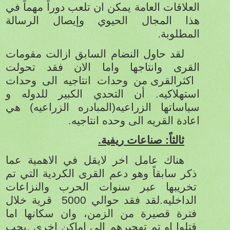
العلاقات العامة يمكن ان تلعب دوراً مهماً في
هذا المجال الحيوي وإيصال الرسالة
المطلوبة.
لقد حاول النضام السابق
ازالت مقومات
القرى وانتاجها واما الان فقد تحولت
اكثرالقرى من وحدات انتاجيه الى وحدات
استهلاكيه. أن التحدي الكبير للدوله و
سياساتها الزراعيه(المبادره الزراعيه) هي
اعادة القريه الى وحده انتاجيه.
ثالثاً: صناعات ريفية.
هناك عامل اخر لايقل في الاهمية عما
ذكر سابقاً وهو دعم القرى الكردية التي تم
تخريبها عبر سنوات الحرب والنزاعات
الداخليه.لقد فقد حوالي 5000
قرية خلال
فترة قصيرة من الزمن، وان سكانها اما
قتلوا او تم تهجيرهم الى اماكن اخرى .يجب