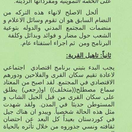
على الحصه التموينيه
ومفرداتها الرديئه.
ألحل الاصلح لانهاء هذه التركه من
النضام السابق هو ان تقوم وسائل الاعلام و
منضمات المجتمع المدني والدوله بتوعية
الشعب حول مضار و فوائد وبدائل وكلفة
البرنامج ومن
ثم اجراء استفتاء عام.
ثانياً: تاهيل القرية:
يجب البدء بتبني برنامج اقتصادي
اجتماعي
لاعادة تقيم سكان القرى والفلاحين ودورهم
الاقتصادي في المجتمع. لقد اصبح من المعتاد
سماع مصطلح((متخلف)) او(رجعي) يطلق
على سكان القرى من قبل الجيل الشاب و
المستوطن حديثا في المدن.
ولقد شهدت
مثل هذه الحالة شخصياً. ويبدو ان هناك جيل
في كوردستان بعيداً كل البعد عن احتضان
ثقافته ونسي جذوروه من خلال تأثره بالحياة