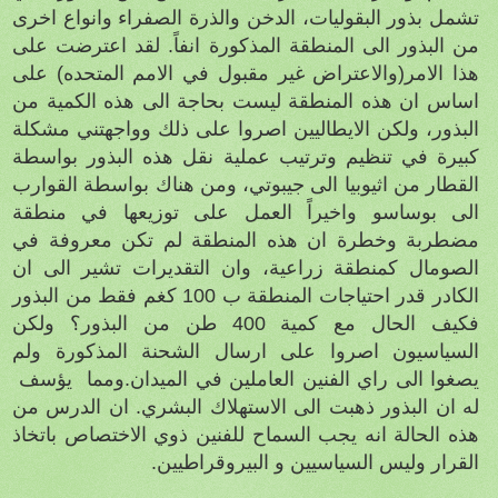
تشمل بذور البقوليات، الدخن والذرة الصفراء وانواع اخرى
من البذور الى المنطقة المذكورة انفاً. لقد اعترضت على
هذا الامر(والاعتراض غير مقبول في الامم المتحده) على
اساس ان هذه المنطقة ليست بحاجة الى هذه الكمية من
البذور، ولكن الايطاليين اصروا على ذلك وواجهتني مشكلة
كبيرة في تنظيم وترتيب عملية نقل هذه البذور بواسطة
القطار من اثيوبيا الى جيبوتي، ومن هناك بواسطة القوارب
الى بوساسو واخيراً العمل على توزيعها في منطقة
مضطربة وخطرة ان هذه المنطقة لم تكن معروفة في
الصومال كمنطقة زراعية، وان التقديرات تشير الى ان
الكادر قدر احتياجات المنطقة ب 100 كغم فقط من البذور
فكيف الحال مع كمية 400 طن من البذور؟ ولكن
السياسيون اصروا على ارسال الشحنة المذكورة ولم
يصغوا الى راي الفنين العاملين في الميدان.ومما
يؤسف
له ان البذور ذهبت الى الاستهلاك البشري. ان الدرس من
هذه الحالة انه يجب السماح للفنين ذوي الاختصاص باتخاذ
القرار وليس السياسيين و البيروقراطيين.