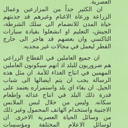
العصرية.
ان الكثير جداً من المزارعين وعمال
الزراعة ورعاة الاغنام وغيرهم قد جذبتهم
حياة المدن للانضمام الى سلك الشرطة،
الجيش، التعليم او انشغلوا بقيادة سيارات
التاكسي وان بعضهم قد هاجر الى خارج
القطر ليعمل في مجالات غير مجديه.
ان جميع العاملين في القطاع الزراعي
هم ضروريون للبلد اذ انهم سيكونون العاملين
المهمين في انتاج الغذاء للأمة. ان مثل هذه
الرسالة يجب ان يتم ايصالها الى شباب
الجيل. ان بقاء اي بلد واستمراره يعتمد على
قدرة ذلك البلد في انتاج غذائه وإطعام
سكانه. وليس من خلال لبس الملابس
الاجنبية واستخدام الهاتف المحمول وغير ذلك
من وسائل الحياة العصرية الاخرى. ان
لوسائل الاعلام المختلفة ومؤسسات