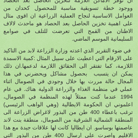
ان توفر الاماكن اللازمة
لتخزين الحاصل بعد الحصاد
ووجود خطة تسويقية مناسبة للمحصول كحدان من
العوامل الاساسية لنجاح العملية الزراعية ان اقوى مثال
على اهمية تخزين الحاصل بعد الحصاد هو ماحدث لالاف
الاطنان من القمح التي تعرضت للتلف في صوامع
السليمانية الموسم الماضي.
في ضوء التقرير الذي اعدته وزارة الزراعة لابد من التاكيد
على الارقام التي اعطيت على سبيل المثال :كمية الاسمدة
اللازمة، كما تفتقر الى الحقائق اللازمة لدعمها.ان ذلك
يمكن ان يتسبب
بحصول مشاكل ويحضرني في هذا
المجال حالة مررت بها خلال وجودي في الصومال اثناء
عملي في منظمة الغذاء والزراعة الدولية هناك. في عام
1994 عندما كنت ممثلاً لهذه المنظمة في الصومال،
اعلموني ان الحكومة الايطالية (وهي الواهب الرئيسي)
ترغب باعطاء 400 طن من البذور لاغراض الزراعة الى
المنطقة الشمالية الشرقية من الصومال، منطقة بنت لاند
عاصمتها بوساسو. ان ايطاليا كانت لها علاقات جيدة مع هذا
الاقليم واصرت على ارسال 400 طن من البذور التي