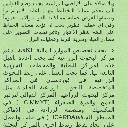
وبلا مبالاة على الاراضي الزراعيه. يجب وضع القوانين
التي تحكم عملية التخطيط مع مراعات الالتزام بها
وتطبيقها لغرض حماية ممتلكات الدولة والامة عموماً
وفي اي عملية
تطوير يجب ان تؤخذ مسالة الحفاظ
على البيئة بنظر الاعتبار وتاثيرعمليات التطوير على
مصادر المياه وتعرية التربة وعمليات البزل.
يجب تخصيص الموارد المالية الكافية لدعم
2.
مراكز البحوث الزراعية كما يجب إعادة تاهيل
هذه المراكز البحثية والمحطات التجريبية
التابعة لها. كما يجب العمل على ربط البحوث
الزراعية في كوردستان في المراكز
المتخصصة بالبحوث الزراعية العالمية مثل
مركز البحوث الزراعية، المركز الدوالي لتركيز
القمح والذرة الصفراء (
CIMMYT
) في
المكسيك، ومنضمة الزراعه في الاماكن
المناطق الجافة
ICARDA)
) في حلب والعمل
على ايجاد نقاط ارتباط اخرى بالمراكز البحثية