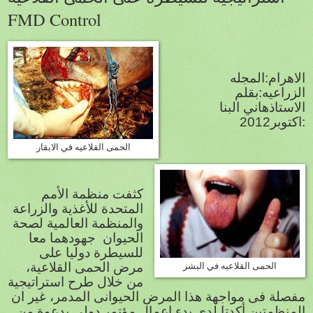
FMD Control
الاهرام:المجله
الزراعيه:بقلم
الاستاذهاني البنا
:اكتوبر
2012
الحمى القلاعيه في الابقار
كثفت منظمة الأمم
المتحدة للأغذية والزراعة
والمنظمة العالمية لصحة
الحيوان
جهودهما معا
للسيطرة دوليا على
الحمى القلاعيه في البشر
مرض الحمى القلاعية،
من خلال طرح استراتيجية
مفصلة فى مواجهة هذا المرض الحيوانى المدمر، غير ان
المنظمتين أكدتا لدى بدء اعمال مؤتمر دولى بدعوة من