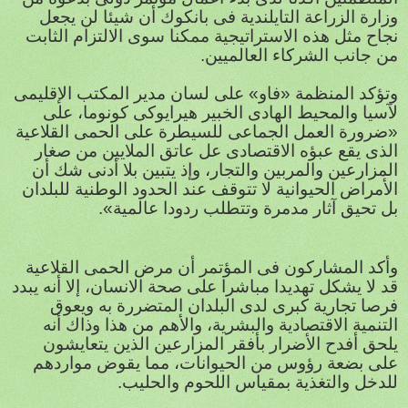
وزارة الزراعة التايلندية فى بانكوك أن شيئا لن يجعل
نجاح مثل هذه الاستراتيجية ممكنا سوى الالتزام الثابت
من جانب الشركاء العالميين.
وتؤكد المنظمة «فاو» على لسان مدير المكتب الإقليمى
لآسيا والمحيط الهادى الخبير هيرايوكى كونوما، على
«ضرورة العمل الجماعى للسيطرة على الحمى القلاعية
الذى يقع عبؤه الاقتصادى عل عاتق الملايين من صغار
المزارعين والمربين والتجار، وإذ يتبين بلا أدنى شك أن
الأمراض الحيوانية لا تتوقف عند الحدود الوطنية للبلدان
بل تحيق آثار مدمرة وتتطلب ردودا عالمية».
وأكد المشاركون فى المؤتمر أن مرض الحمى القلاعية
قد لا يشكل تهديدا مباشرا على صحة الانسان، إلا أنه يبدد
فرصا تجارية كبرى لدى البلدان المتضررة به ويعوق
التنمية الاقتصادية والبشرية، والأهم من هذا وذاك أنه
يلحق أفدح الأضرار بأفقر المزارعين الذين يتعايشون
على بضعة رؤوس من الحيوانات، مما يقوض مواردهم
للدخل والتغذية بمقياس اللحوم والحليب.