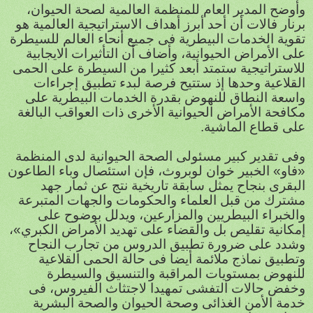
وأوضح المدير العام للمنظمة العالمية لصحة الحيوان،
برنار فالات أن أحد أبرز أهداف الاستراتيجية العالمية هو
تقوية الخدمات البيطرية فى جميع أنحاء العالم للسيطرة
على الأمراض الحيوانية، وأضاف أن التأثيرات الايجابية
للاستراتيجية ستمتد أبعد كثيرا من السيطرة على الحمى
القلاعية وحدها إذ ستتيح فرصة لبدء تطبيق إجراءات
واسعة النطاق للنهوض بقدرة الخدمات البيطرية على
مكافحة الأمراض الحيوانية الأخرى ذات العواقب البالغة
على قطاع الماشية.
وفى تقدير كبير مسئولى الصحة الحيوانية لدى المنظمة
«فاو» الخبير خوان لوبروث، فإن استئصال وباء الطاعون
البقرى بنجاح يمثل سابقة تاريخية نتج عن ثمار جهد
مشترك من قبل العلماء والحكومات والجهات المتبرعة
والخبراء البيطريين والمزارعين، ويدلل بوضوح على
إمكانية تقليص بل والقضاء على تهديد الأمراض الكبري»،
وشدد على ضرورة تطبيق الدروس من تجارب النجاح
وتطبيق نماذج ملائمة أيضا فى حالة الحمى القلاعية
للنهوض بمستويات المراقبة والتنسيق والسيطرة
وخفض حالات التفشى تمهيدا لاجتثاث الفيروس، فى
خدمة الأمن الغذائى وصحة الحيوان والصحة البشرية