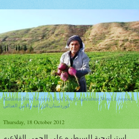
Kurdistan:Food Security, Food Safety,Agriculture,Water, Livestock,
كوردستان:الزراعه والامن الغذائي
Thursday, 18 October 2012
استراتيجية للسيطره على الحمى القلاعيه