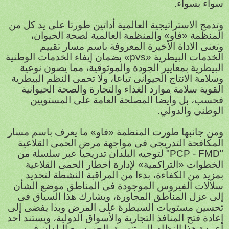
سواء بسواء.
وتدمج الاستراتيجية العالمية أداتين طورتا على يد كل من
المنظمة «فاو» والمنظمة العالمية لصحة الحيوان،
وتعنى الاداة الأخيرة المعروفة باسم مسار تقييم
الخدمات البيطرية «
pvs
» بضمان إيفاء الخدمات الوطنية
البيطرية بمعايير الجودة والموثوقية، مما يصون نوعية
وسلامة الانتاج الحيوانى تباعا، ولا تحمى النظم البيطرية
القوية سلامة موارد الغذاء والتجارة والصحة الحيوانية
فحسب، بل وأيضا المصلحة العامة على المستويين
الوطنى والدولي.
ومن جانبها طورت المنظمة «فاو» ما يعرف باسم مسار
المكافحة التدريجى فى مواجهة مرض الحمى القلاعية
"
PCP - FMD
" لتوجيه البلدان تدريجيا عبر سلسلة من
الخطوات «التراكمية» لإدارة أخطار الحمى القلاعية
بمزيد من الكفاءة، بدءا من المراقبة النشطة لتحديد
سلالات الفيروس الموجودة فى المناطق موضع الشأن
إلى عزل المناطق المجاورة، ويشارك هذا السياق فى
تحسين مستويات السيطرة على المرض وبذا يفضى إلى
إعادة فتح المنافذ التجارية والأسواق الدولية، ويستند أحد
أعمدة هذا النظام إلى تنسيق الجهود مع البلدان فى