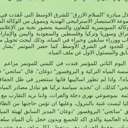
ال مبادرة "السلام الازرق" للشرق الاوسط التى عُقدت في
عة الاستبصار الاستراتيجى الهندية وبتمويل من الوكالة السو
كالة السويسرية للتعاون والتنمية
بحضور نخبة من الإعلامي
عراق وسوريا وتركيا وفلسطين والسعودية واليمن والإمار
اب ووزراء سابقين وخبراء في المياه، وذلك لبحث تحويل مبا
ر للحدود في الشرق الأوسط.
كما حضر الموتمر "يشار ي
ابق والمسئول الاول عن ملف المياه.
اليوم الثاني للمؤتمر فندت في كلمتي للموتمر مزاعم
سة المياه التركية
و البروفسور" دوغان". قال "ساتجي" في
ياه؟، واذا لم تطور اساليبها فانها ستتضرر في ظل الجف
ي" كذلك، ان "تحديد سياسة تركيا هو تبادل مصادر المياه، ا
مة
بموضوعي نهري دجلة والفرات، واننا نريد التقارب مع ا
كيا ليست غنية بالبترول، وعليها ان تؤمن حاجتها من الطا
 "ساتجي" البروفسور "دوغان" المدير السابق لهيئة الميا
اه العالمية والذي اكد للجميع وبدون خجل بأن المياه سلعة
ساس بحقوق الجيران وهي ستعطي لكل صاحب حق حقه معن