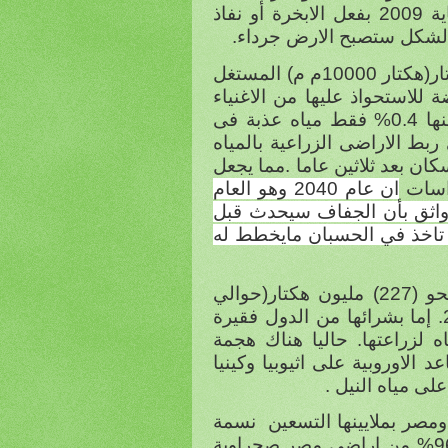
حوالى 144 مليار متر مكعب من المياه منذ 2003 وحتى نهاية 2009 بفعل الابخرة أو نفاذ
 الشكل ستصبح الارض جرداء.
ان مساحة الاراضى الزراعية فى العالم تبلغ نحو 2.7 مليار هكتار(هكتار 10000م م) المستغل
د 1.2 مليار هكتار معروضة للاستحواذ عليها من الاغنياء
..علما بأن المياه العذبة فى العالم تمثل 2.5% مياه العالم منها 0.4% فقط مياه عذبة فى
بط الاراضى الزراعية بالمياه
كان بعد ثلاثين عاما .مما يجعل
راسات
ان عام 2040 وهو العام
واثق بأن الجفاف سيحدث قبل
لمذكورة لم تاخذ في الحسبان مايخطط له
ووفقا لتقرير لإحدى المنظمات الدولية (كرين-الحبوب ) ان نحو (227) مليون هكتار(حوالي
 لزراعتها. حاليا هناك هجمة
الاوروبية على اثيوبيا وكينيا
ى مياه النيل .
ومصر بملايينها التسعين
نسمة
ستحصل على 42 مليار متر مكعب سنويا من الماء علما بان 96% من اراضي مصر صحراوية