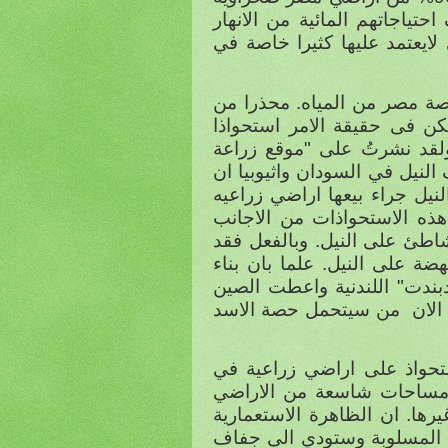
تياجاتهم المائية من الانهار
ايعتمد عليها كثيرا خاصة في
صة مصر من المياه. محذرا من
يكن فى حقيقة الامر استحواذا
لقد نشرتُ على "موقع زراعة
لنيل في السودان واثيوبيا ان
نيل جراء بيعها اراضي زراعيه
هذه الاستحواذات من الاجانب
شاطئ على النيل. وبالفعل فقد
ضة على النيل. علما بان بناء
ب جريدة "الاندبندت" اللندنية واعطت الصين
من سيتحمل حصة الاسد
ستحواذ على اراضي زراعية في
مساحات شاسعة من الاراضي
يرها. ان الظاهرة الاستعمارية
ة المسلوبة وستودي الى جفاف