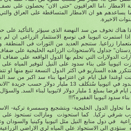
لة الامطار ،اما العراقيون "حتى الان" يحصلون على نصف اح
ا يساعدهم هو ان الامطار المتساقطة على العراق والتي ل
وات الاخيرة.
ا هناك تخوف من سد النهضة الذى سيؤثر بالتأكيد على ح
 اذا استمرت اثيوبيا فى توسع الاستثمار الزراعى ان لم 
تعمارا زراعيا. ستنجم العديد من الثورات فى المنطقة.
و
دستان" جداول بالاستحوذات الزراعيه الخليجية على ضفاف ا
ارات الدولارات التي تحلم بها الدول الواقعه على ضفاف ال
ت اثيوبيا على بناء سدود على النيل لتوفير المياه على 
تكرر هذه السناريو في اكثر الدول التسعة تنبع منها او تت
نت اوغندا قبل ايام عن اعتزامها بناء سد اكبر من سد النه
السدود في اثيوبيا سُتكلف 13 مليار دولار حس
ضا بمبلغ 1 مليار دولار لاثيوبيا لبناء السد, والسؤال الان
ناء سدود اثيوبيا الفقيره؟!!!
ما تحاول الدول الخليجية- وبتشجيع وسمسرة تركية- الا
ب شرقي تركيا,
كما استحوذت
ومازالت تستحوذ على 
اعية
في دول منابع النيل مثل اثيوبيا وكينيا والسودان وغ
ستؤدي الى الاستحواذ على المياه لري الاراضي الزراعي