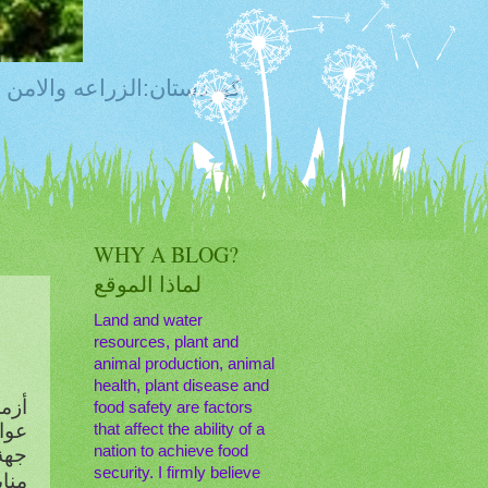
Kurdistan:Food Security, Food Safety,Agriculture,Water, Livestock, كوردستان:ا
WHY A BLOG?
لماذا الموقع
Land and water
resources, plant and
animal production, animal
health, plant disease and
أزمة
food safety are factors
عوام
that affect the ability of a
nation to achieve food
جهة
security. I firmly believe
مناب