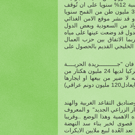
للتقليل من زراعة القمح وبنسبة 12% سنويا على ان تُوقف
زراعة القمح كليا في عام 2014 علما بان السعودية تستهلك 3 مليون طن من القمح سنويا
و قد نشر موقع الامن الغذائي
ائمة ب 65 حالة استحواذ من السعودية وبعض الدول
لدول قد وضعت عينها على مياه
ما الاتفاق بين حزب العمال
 الخليجي القديم بالحصول على
 "جــــــــــريدة الحريــــة
التركيــــة" وفي عددها الصادر في ( 12-9-2010) ذكرت بأن تركيا لديها 24 مليون هكتار من
ه لا ضير من بيعها او ايجارها
مستشهدة بأن الامم المتحده قد ذكرت ان 30 مليون هكتار( مايعادل120 مليون دونم عراقي)
صناديق التقاعد الغربية والهند
ر الزراعي الجديد"
و المعروف
 الاهمية وهذا الوضع ..وقريبا
ة قصوى لخبر بناء سد النهضة
تعد العُدة لبيع ملايين الايكرات