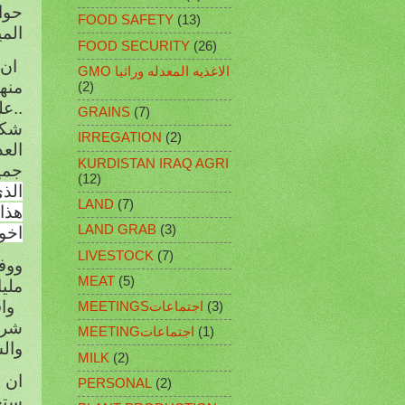
FOOD SAFETY
(13)
الم
FOOD SECURITY
(26)
GMO الاغذيه المعدله وراثيا
(2)
GRAINS
(7)
شكل
IRREGATION
(2)
العذ
KURDISTAN IRAQ AGRI
جمي
(12)
الذ
LAND
(7)
LAND GRAB
(3)
اخوت
LIVESTOCK
(7)
MEAT
(5)
مليار
وا
(3)
MEETINGSاجتماعات
شرسة
(1)
MEETINGاجتماعات
وال
MILK
(2)
ان 
PERSONAL
(2)