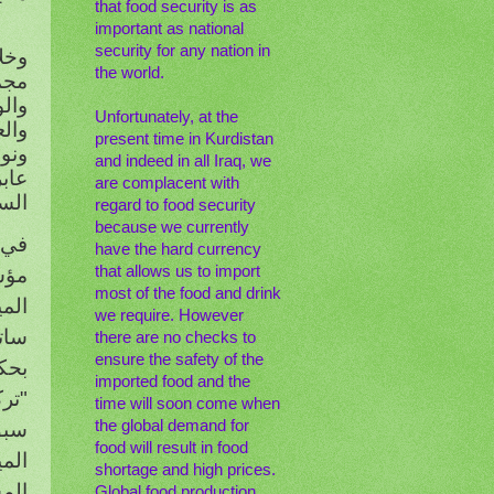
that food security is as
important as national
security for any nation in
وخل
the world.
مجمو
والو
Unfortunately, at the
وال
present time in Kurdistan
ونو
and indeed in all Iraq, we
عاب
are complacent with
الس
regard to food security
because we currently
في 
have the hard currency
that allows us to import
مؤس
most of the food and drink
الم
we require. However
ساتج
there are no checks to
ensure the safety of the
بحك
imported food and the
"تر
time will soon come when
the global demand for
سبق
food will result in food
المي
shortage and high prices.
الم
Global food production