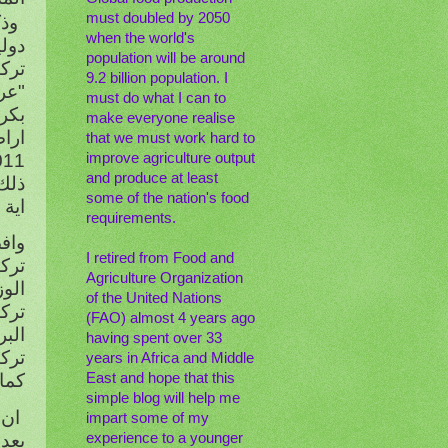
must doubled by 2050
وذ
when the world's
دوليا (ح
population will be around
تركي
9.2 billion population. I
"عرب
must do what I can to
بكر
make everyone realise
ارا
that we must work hard to
improve agriculture output
and produce at least
ذلك
some of the nation's food
اية 
requirements.
واف
I retired from Food and
ترك
Agriculture Organization
of the United Nations
تركي
(FAO) almost 4 years ago
الب
having spent over 33
years in Africa and Middle
East and hope that this
كما
simple blog will help me
ان 
impart some of my
بعد
experience to a younger