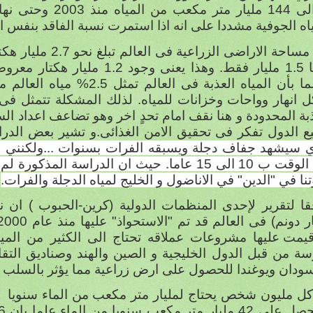
ياه الجوفية مشددا على انه اذا استمرت نسبة الفاقد بنفس
منها 1.5 مليار فقط. وهذا يعنى وجو
 انهار وواحات وخزانات للمياه. لذلك المشكلة تتمثل فى ر
بة المحدودة و هنا نقف امام تحدٍ اخر وهو تضاعف اعداد الس
ع الدول تفكر فى تحقيق الامن الغذائى.و تشير بعض الد
ي سيشهد جفاف دجلة ويسبقه الفرات بسنوات ...ولكنني 
هذا الوقت ب 10 الى 15 عاما. حيث ان الدراسة ا
نا في "الدين" في الاناضول و الخليج لمياه الدجلة والفرات.
 دونم) فى العالم قد تم "الاستحواذ" عليها منذ عام 2000. إما بشرائها من الدول فقيرة
قيمت عليها مشروعات عملاقه تحتاج الى الكثير من المياه
 من قبل الدول الخليجية و الصين والهند وصناديق التقاعد 
سودان ويوغندا للحصول على ارض زراعية مما يؤثر بالسلب عل
كل مليون شخص يحتاج لمليار متر مكعب من الماء سنويا