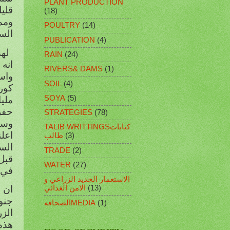
PLANT PRODUCTION
قلي
(18)
ومم
POULTRY
(14)
السن
PUBLICATION
(4)
لهذ
RAIN
(24)
انه
RIVERS& DAMS
(1)
واس
SOIL
(4)
كور
SOYA
(5)
ملي
حفز
STRATEGIES
(78)
وست
TALIB WRITTINGSكتابات
اعل
(3)
طالب
TRADE
(2)
قبل ايام قر
WATER
(27)
في ب
الاستعمار الجديد الزراعي و
ان 
(13)
الامن الغذائي
جنو
(1)
الصحافهMEDIA
الزر
هذه