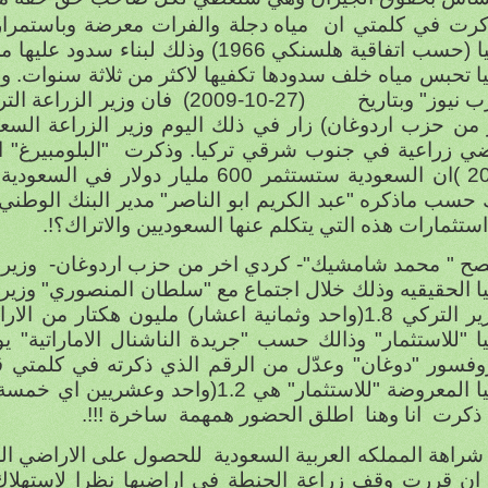
كرت في كلمتي ان
مياه دجلة والفرات معرضة وباستمرار 
سب اتفاقية هلسنكي 1966) وذلك لبناء سدود عليها من قبل تركيا وسوريا
ا تحبس مياه خلف سدودها تكفيها لاكثر من ثلاثة سنوات. وب
 نيوز" وبتاريخ
(27-10-2009)
فان وزير الزراعة الت
 من حزب اردوغان) زار في ذلك اليوم وزير الزراعة السع
ضي زراعية في جنوب شرقي تركيا. وذكرت
2011 )ان السعودية ستستثمر 600 مليار د
 حسب ماذكره "عبد الكريم ابو الناصر" مدير البنك الوطن
استثمارات هذه التي يتكلم عنها السعوديين والاتراك؟!.
صح " محمد شامشيك"- كردي اخر من حزب اردوغان-
وزير 
يا الحقيقيه وذلك خلال اجتماع مع "سلطان المنصوري"
وزير 
الوزير التركي 1.8(واحد وثمانية اعشار) مليون هكتا
ا "للاستثمار" وذالك حسب "جريدة الناشنال الاماراتية" يوم (11-2-1
روفسور "دوغان" وعدّل من الرقم الذي ذكرته في كلمتي 
 ذكرت
انا وهنا
اطلق الحضور همهمة
ساخرة !!!.
شراهة المملكه العربية السعودية
للحصول على الاراضي الزر
 ان قررت وقف زراعة الحنطة في اراضيها نظرا لاستهلاك م