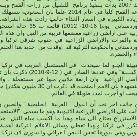
نفيذ برنامج
زيادة الكبيرة في اسعار الغذاء عالميا زادت هذه الشراهة.
وردستاني
يوم( 16-10- 2012) ق
ربية على اراضي زراعية معضمها قريبة من النيل وان هذه ا
ة والفرات والاراضي الزراعية في جنوب شرقي تركيا ورب
ردستاني والحكومة التركية قد
اوقدت من
جديد هذا الحلم
ء والخضرة.
تهيئة الجـو لما سيحدث
في المستقبل القريب في تركيا فان
اضي الزراعية
وان اربعة ملايين منها غير مستعملة . وان
يعت او أجرت لمدد طويلة في العالم.
 جانب اخر نجد أن الدول " العربية
الخليجية " والصين و
لب على الاراضي الزراعية الاثيوبية وهو ما يسمى
"الاستعما
الاستزراع يحتاج الى مياه وهذا ما اكسب مياه النيل
هذه
كرر في تركيا ولهذا تعطي وسائل الاعلام التركية أهمي
ثيوبي وهي بدورها تجس النبض العراقي والسوري لان تركيا