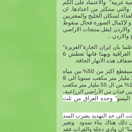
ية عربية"
والاعتماد على الكم
والتي ستكثر من اعدادها. ان
لغذاء لسكان الخليج والمغتربين
 و لإكمال الصورة فحال سقوط
والاردن لنقل منتجات الاراضي
والاردن ..
لما بان ايران الجارة"العزيزة"
قطعت او غيرت مجاري كافة الانهار التي تصب في الاراضي العراقية وبهذا فانها تعطش 6
فاف هذه الانهار الجافة.
واخر ما انشئته تركيا هي سد" اليسو" على نهر دجلة والذي سيقطع اكثر من 50% من مياه
وستخفض كميات مياة دجلة الواصلة الى العراق من 20 مليار متر مكعب سنويا الى 9
مليار متر مكعب. في حين ان" سد النهضة الاثيوبي" سيقتطع 18% من ال 55 مليار متر مكعب
إلى فقدان مصر 3 ملايين فدان من الأراضي الزراعية،
اليسو
" وحده العراق من ثلث
لت الى حد التهديد بضرب السد
 ذلك هناك بناء سدود
وتغير
سا" ان وادى دجلة والفرات فقد