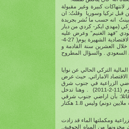
لانتهاكات كبيرة وغير مقبولة
وقلتُ: ان
ينتُ
انه حسب ما نُشر بجريدة
ركي (مهدي ايكر- كردي من ديار
ودي "فهد الغنيم" وعرض عليه
"البلومبيرغ" الاقتصادية الشهيرة يوم( 27-4-
ولار في السعودية خلال العشرين سنة القادمة و
ي السعودي . والسؤال المطروح
المالية التركي الحالي عن نوايا
الاقتصاد الاماراتي
. حيث عرض
ر من الاراضي الزراعية في جنوب شرق
201)
. وهنا تدخل
قائلا: بأن اراضي جنوب شرقي
تركيا المعروضة "للاستثمار" هي 1.2(واحد وعشريين اي خمسة ملايين دونم) وليس 1.8 هكتار
اعية ومكملتها الماء قد زادت
خزونها من المياه الجوفية..