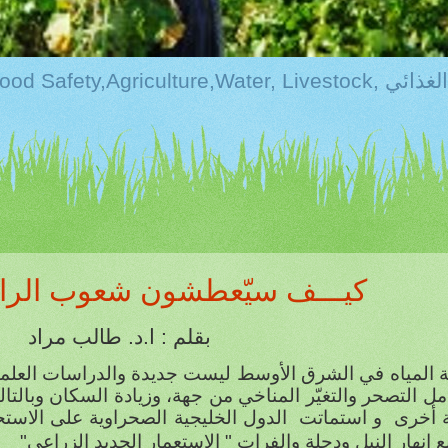
لزراعه والامن الغذائي
كيـــف سيّعطشون شعوب الرافد
بقلم :
ا.
د. طالب مراد
 المياه في الشرق الأوسط ليست جديدة والدراسات العلمية 
ل التصحر والتغيّر المناخي من جهة، وزيادة السكان وبالتا
 أخرى
و استماتت
الدول الخليجية الصحراوية على الاستح
ع انهار النيل ودجلة والفرات " الاستعمار الجديد الزراعي"