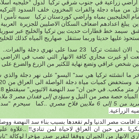
اراضي زراعية في جنوب شرقي تركيا
لدول "خليجيه اسلام
ائل من مياه دجلة والفرات المخزون خلف السدود التركيه 
ام الخليجيين بمياه واراضي كوردستان تركيا
سببه تأمين ا
ين
يبلغ اعدادهم اضعاف السكان الاصليين للجزيرة
العربية
شق
سيمد خط قطارات حديث بين تركيا والخليج عبر سوريا 
تحوذ عليها حديثا وربما ستنقل
صهاريج المياه كذلك للخليج 
ى
الان انشئت تركيا
23 سدا على نهري دجلة والفرات.. ع
يين شخص عراقي وتضع نهاية للكثير من الزرع والضرع على ض
ة
المياه حصة مصر من النيل و
سيؤدي 
 5 إلى 6 ملايين فلاح مصري
..كما
سيحرم "سد 
يه الزراعية.
 اقامت مصر الدنيا ولم تقعدها بسبب بناء سد النهضة ووص
ريا ..في حين ان العراق لاحياة لمن تنادي!!
..علاوة على
ي الانهار من الجيران ووفقا لتقرير صدر مؤخرا لوكالة "نا