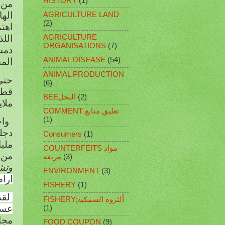
HISTORY
(1)
من 
اله
AGRICULTURE LAND
(2)
اهتم
AGRICULTURE
اللذ
ORGANISATIONS
(7)
دم
ANIMAL DISEASE
(54)
المس
ANIMAL PRODUCTION
حت
(6)
(2)
BEEالنحل
ملا
COMMENT تعليق متابع
(1)
دجل
Consumers
(1)
COUNTERFEITS مواد
من 
(3)
مزيفه
وتشريد من
ENVIRONMENT
(3)
اراض
FISHERY
(1)
لقد
FISHERY;ألثروه السمكيه
عسك
(1)
مجار
FOOD COUPON
(9)