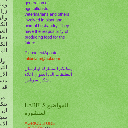
generation of
ومنذ 2007 بدأت بت
agriculturists,
veterinarians and others
وال
involved in plant and
الك
animal husbandry. They
الع
have the resposibility of
دجل
producing food for the
future.
الكو
الما
Please cut&paste:
talibelam@aol.com
ول
يمكنكم المشاركه او ارسال
الار
التعليقات الى العنوان اعلاه
. شكرا.سوباس
قد ب
من
تتكا
LABELS المواضيع
ان 
المنشوره
سيت
الا
AGRICULTURE