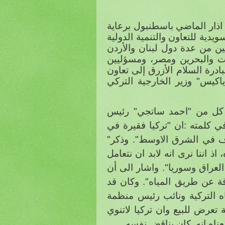
اذار الماضي
باسطنبول برعاية
يدية للتعاون والتنمية الدولية
ين من عدة دول لبنان والأردن
ات والبحرين ومصر، ومسؤليين
درة السلام الأزرق إلى تعاون
اكيس" وزير الخارجية التركي
كل من
"احمد ساتجي"
رئيس
 كلمته :ان "تركيا فقيرة في
اف في الشرق الاوسط". وذكر"
ذ اننا نرى انه لابد ان نتعامل
لعراق وسوريا". واشار الى أن
قة عن طريق المياه".
وكان قد
ه التركية ونائب رئيس منظمة
 تعرض للبيع وان تركيا لاتنوي
اه انه
كان يناقض نفسه.