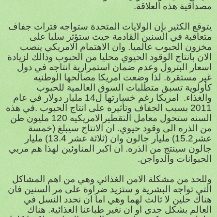
مصداقية هذه العلاقة.
يتوقع الكثير بإن الولايات المتحدة ستواجه فترات جفاف
متعاقبة في السنين القادمة حيث ستؤثر سلبا على
مخزون الحبوب عالميا. وان الاهتمام الامريكي ينصب
الان بانتاج الوقود الحيوي محليا من الحبوب وذالك لزيادة
اسعار البترول وعدم ضمان استمرارية انتاجه في دول
غير مستقرة. لذا وضعت امريكا مصالحها الوطنيه
كأولوية تسبق متطلبات السوق العالمية للحبوب
والغذاء. امريكا رغم خسارتها ل14 مليار دولار في عام
2011 بسبب الجفاف وتأثيره على انتاج الحبوب .في هذه
السنه ستحول معامل التقطيرالامريكيه 120 مليون طن
من الذره الى وقود حيوي. ان الانتاج سيبلغ (خمسة
عشر15.2) مليار جالون وان (ثلاثة عشر 13.4) مليار
جالون سينتج من الذره. ان اكبر المناوئين لهذا هم مربي
الحيوانات والدواجن.
وللحد من مشكلة الامن الغذائي وهي من اهم المشاكل
التي تواجه البشرية و ستزيد ضراوة على مر السنين فان
هناك حلين لا ثالث لهما وهي اما ان نحدد النسل في
العالم بشكل جدي او ان نغير طباعنا الغذائية. هناك