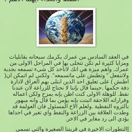
في العقد السادس من عمرك يكرمك سبحانه بقابليات
ومزايا كثيرة لم تكن تتحلى بها في المراحل الاولى من
عمرك, واهم ميزة هي انك لاتأخذ كل شىء تسمعه بجدية
ولاتنفعل " وتطنش على ماتسمعه". ولكني لم اتمكن ان(
اطنش ) على تعليق احد الذين ابتلى بهم العراق لادارة
دفة حكمها ,حينما قال بإننا لا نحتاج للزراعة لان عندنا
نفط. للوهلة الاولى كنت اظن بإنه يمزح ولكن اعماله
وقراراته اللاحقة اثبتت بإنه يؤمن بما قال وانه مبهور
بالثروه النفطية .ولعلم الاخ المسئول فان العولمة قد
وطدت العلاقة بين الزراعة والنفط واي تغير في احداها
يؤدي الى رد مغاير في الاخر.
إالتطورات الاخيرة في قريتنا الصغيرة والتي تسمى