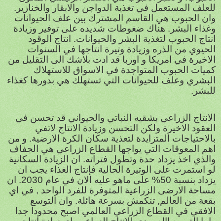
للعلف المستعمل في تغذية الدواجن والابقار والخنازير.
وان الحبوب هي القاسم المشترك بين علف الحيوانات
وغذاء البشر. هناك ضغوطات شديده على توفير وزيادة
انتاج الحبوب لتغذية البشر والحيوانات. انتاج الوقود
الحيوي من الذره وزيادة وتيرة انتاجها في السنوات
الاخيرة في امريكا و اوربا قد ادت بلاشك الى التقليل من
كميات الحبوب المتواجدة في الاسواق للاستهلاك
البشري وعلف للحيوانات التي تستهلك هي بدورها كغذاء
للبشر.
الانتاج الزراعي بشقيه النباتي والحيواني قد تحسن في
العقود الاخيرة ولكن التحسن وزيادة الانتاج لاتفي
بالاحتياجات المتزايدة لتعذية سكان الكرة الارضية. و من
اهم المعوقات التي يواجها القطاع الزراعي هي الجفاف
والذي اخذ يزداد حدة وتطول فتراته. ان الزيادة السكانية
لو استمرت على الوتيرة الحالية فإنتاج الغذاء يجب ان
يزداد بنسبة 50% على ماهو عليه الان في عام 2030. ان
مساحة الارضى الزراعية المتوفرة للفرد الواحد , في اي
بقعة من العالم, تنكمش بسرعة هائلة. وان التوسع
الافقي في القطاع الزراعي العالمي اصبح محدودا جدا