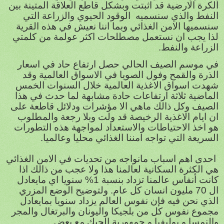
الكرة الارضية قد اثبتت وبشكل قاطع العلاقة المتينة بين
النفط والذي سنسميه الوقود الحيوي والزراعة التي
سنسميها الامن الغذائي وبما اننا نعيش في هذه القرية
لذا يجب ان نستعمل مصطلحات اكثر عولمة من كلمتي
الزراعة والنفط.
في موسم الصيف الحالي حصل ارتفاع حاد في اسعار
الذرة والقمح وفول الصويا في الاسواق العالمية وقد
شهدت اسواق الاغذية العالمية خلال السنوات الخمس
الماضية ثلاثة ارتفاعات حادة مشابهة لما حدث في هذا
الصيف وكل ذالك ماهي الا مؤشرات ودلائل قاطعة على
ان ايام الاغذية الرخيصة قد ولت وبلا رجعة والمطلوب
هو اخذ الاحتياطات والاستعداد لمواجهة هذه التطورات
السريعة التي تواجه امننا الغذائي محليا وعالميا.
احدى اهم اسباب مانواجه من تحديات في الامن الغذائي
هي الكثرة السكانية لعالمنا هذا ولا عجب من ذالك اذا
كانت أنفاس عالمنا تزداد بنسبة 1% سنويا اي مايعادل
ال 70 مليون انسان كل عام. ولتوضيح الوضع المزري
الذي نحن فيه فإن نفوس العالم يزداد سنويا بمايعادل
مجموع نفوس كل من بلجيكا واليونان والبرتغال والمجر
والنمسا و بوليفيا و جمهورية الجيك مع بعض.