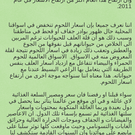
2011.
اننا نعرف جميعا بإن اسعار اللحوم تنخفض في اسواقنا
المحلية حال ظهور بوادر جفاف او قحط في مناطقنا
وسبب ذلك هو ان قلة العلف للحيوانات ترغم المربين
الى الخلاص من حيواناتهم قبل نفوقها من الجوع
والعطش وتعقب ذلك زيادة في اسعار اللحوم نتيجة لقلة
المعروض منه في الاسواق. الاسواق العالمية للحوم
الحمراء والبيضاء تتفاعل مع ازدياد اسعار العلف بنفس
الطريقة التي يتعامل بها الراعي البسيط عندنا مع
حيواناته. هذا معناه اننا سنواجه موجة اخرى من ارتفاع
اسعار اللحوم.
سواء قبلنا او رفضنا فان سعر ومصير السلعة الغذائية
لاي عائله و في اي موقع من عالمنا يتأثر بما يحصل في
دول بعيدة وربما العائلة المنكوبة بمحتويات واسعار
سلتها الغذائية لم تسمع بإسماء تلك الدول. ان الاعاصير
والفيضانات و الجفاف وموجات الحرارة العالية وحرائق
الغابات والتسونامي وحيث ماوقعت كلها توثر سلبا على
مايضع على موائدنا وان السنوات القادمة ستكشف لنا