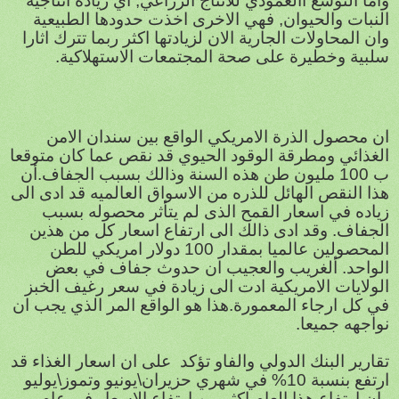
واما التوسع االعمودي للانتاج الزراعي, اي زيادة انتاجيه
النبات والحيوان, فهي الاخرى اخذت حدودها الطبيعية
وان المحاولات الجارية الان لزيادتها اكثر ربما تترك اثارا
سلبية وخطيرة على صحة المجتمعات الاستهلاكية.
ان محصول الذرة الامريكي الواقع بين سندان الامن
الغذائي ومطرقة الوقود الحيوي قد نقص عما كان متوقعا
ب 100 مليون طن هذه السنة وذالك بسبب الجفاف.أن
هذا النقص الهائل للذره من الاسواق العالميه قد ادى الى
زياده في اسعار القمح الذى لم يتأثر محصوله بسبب
الجفاف. وقد ادى ذالك الى ارتفاع اسعار كل من هذين
المحصولين عالميا بمقدار 100 دولار امريكي للطن
الواحد. ألغريب والعجيب ان حدوث جفاف في بعض
الولايات الامريكية ادت الى زيادة في سعر رغيف الخبز
في كل ارجاء المعمورة.هذا هو الواقع المر الذي يجب ان
نواجهه جميعا.
تقارير البنك الدولي والفاو تؤكد على ان اسعار الغذاء قد
ارتفع بنسبة 10% في شهري حزيران\يونيو وتموز\يوليو
وان ارتفاع هذا العام اكثر من ارتفاع الاسعار في عام