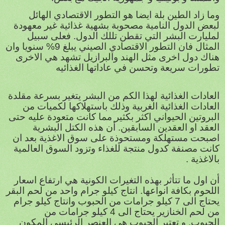
وما زاد الطين بلة ايضا هو التطور الاقتصادي الهائل
لبعض الدول النامية مصحوبة بشهية غذائية غير معهودة
لمليارت البشر التي تقطن تللك الدول. فعلى سبيل
المثال فان التطور الاقتصادي الصيني يبلغ 9% سنويا وان
هناك دول اخرى مثل الهند والبرازيل تشهد هي الاخرى
تطورات سريعة وتحسن في عاداتها الغذائيه
العادات الغذائية لهذا الكم من البشر يتغير بسرعة مقلدة
العادات الغذائية الغربية وذلك باستهلاكها لكميات من
البروتين الحيواني اكثر بكثير مما كانت متعودة عليه حتى
العقد او العقدين السابقين. أن هذه الكتل البشرية
اصبحت مستهلكة ومستحوذة على سوق الاغذية بعد ان
كانت مصنفة كدول منتجة للغذاء وتزود السوق العالمية
بالاغذية .
أن اول ما تتأثر بهذه التغيرات الكونية هي ارتفاع اسعار
اللحوم بكافة انواعها. انتاج كيلو جرام واحد من لحم البقر
يحتاج الى 7 كيلو جرامات من الحبوب وانتاج كيلو جرام
من لحم الخنازير يحتاج الى 4 كيلو جرامات من
الحبوب. و تعتبر الحبوب هي العنصر الرئيسي المكون