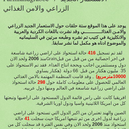
الزراعي والامن الغذائي
يوجد على هذا الموقع ستة حلقات حول الاستعمار الجديد الزراعي
والامـن الغذائــــــــــــي وقد نشرت باللغات الكردية والعربية
والانكليزية في كتيب تم نشره وطبعه مرتين في السليمانيه
والموضوع ادناه هو مكمل لما نشر سابقا.
حالة استحواذ على اراضي زراعية شاسعة
416
لقد تم تسجيل
ولحد الان
2006
منذ
في اخر احصائية من من قبل من قبل
Grain
دول ومستثمرين اجانب وبحجة انتاج الغذاء. فقد تم الاستحواذ على
35 مليون هكتار من قبل
66 دولة
(هكتار يساوي
10000مترمربع)
, وقد قامت المنظمة المهتمة بالامن الغذائي
حالة استحواذ
298
العالمي للحصول على معلومات كاملة حول
على اراضي زراعية شاسعة في العالم ومنها دول عربيه.
افريقيا كانت على راس قائمة الدول المستحوذ على اراضيها وتبعتها
كل من امريكا اللاتينية واسيا ودول اوربا الشرقية.
الصين والهند تعتبران من اكبر الدول التي تستحوذ على اراضي
حالة
41
زراعية لدول اخرى من ثم تتبعها امريكا حيث سجلت
ولحد الان وفي نفس الفترة قد سجلت كل من
2006
استحواذ منذ