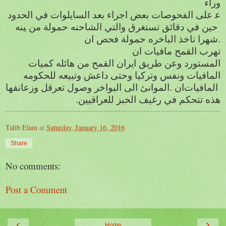
وراء
ع
على
الفحوصات
بعض
اجراء
بعد
السايلوات
في
الحدود
حين
في
دقائق
تستغرق
والتي
الشاحنه
حمولة
من
ينه
.
شهرا
تاخذ
الباخره
حمولة
فحص
ان
تهرب
القمح
مافيات
ان
المستورد وعن طريق ايران
القمح
من
هائله
كميات
المافيات
ونفس
وتركيا وحتى داعش وتبيعه للحكومه
المافيات
ان
.
الموانئ
الى
البواخر
وصول
تعرقل
وزعانفها
هذه تتحكم في رغيف الخبز للعراقيين.
Talib Elam
at
Saturday, January 16, 2016
Share
No comments:
Post a Comment
‹
›
Home