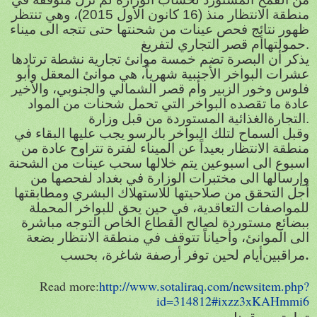
منطقة الانتظار منذ (16 كانون الأول 2015)، وهي تنتظر
ظهور نتائج فحص عينات من شحنتها حتى تتجه الى ميناء
.
حمولتها
أم قصر التجاري لتفريغ
يذكر أن البصرة تضم خمسة موانئ تجارية نشطة ترتادها
عشرات البواخر الأجنبية شهرياً، هي موانئ المعقل وأبو
فلوس وخور الزبير وأم قصر الشمالي والجنوبي، والأخير
عادة ما تقصده البواخر التي تحمل شحنات من المواد
.
التجارة
الغذائية المستوردة من قبل وزارة
وقبل السماح لتلك البواخر بالرسو يجب عليها البقاء في
منطقة الانتظار بعيداً عن الميناء لفترة تتراوح عادة من
اسبوع الى اسبوعين يتم خلالها سحب عينات من الشحنة
وإرسالها الى مختبرات الوزارة في بغداد لفحصها من
أجل التحقق من صلاحيتها للاستهلاك البشري ومطابقتها
للمواصفات التعاقدية، في حين يحق للبواخر المحملة
ببضائع مستوردة لصالح القطاع الخاص التوجه مباشرة
الى الموانئ، وأحياناً تتوقف في منطقة الانتظار بضعة
.
مراقبين
أيام لحين توفر أرصفة شاغرة، بحسب
Read more:
http://www.sotaliraq.com/newsitem.php?
id=314812#ixzz3xKAHmmi6