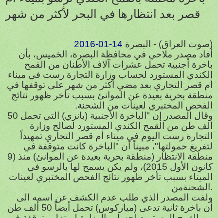
قصر بعد انتظارها في البحر لأكثر من شهر
(صوت العراق) - البصرة
2016-01-14
أفاد مصدر ملاحي في محافظة البصرة، الخميس، بأن
باخرة أجنبية تحمل عشرات آلاف الأطنان من القمح
الكندي المستورد لحساب وزارة التجارة رست في ميناء
أم قصر التجاري بعد مضي أكثر من شهر على توقفها في
منطقة بحرية بعيدة عن الموانئ بسبب تأخر ظهور نتائج
الفحص المختبري لعينات من الشحنة.
وقال المصدر إن "الباخرة الأجنبية (بانزي) التي تحمل 50
ألف طن من القمح الكندي المستورد لصالح وزارة
التجارة رست اليوم في ميناء أم قصر التجاري تمهيداً
لتفريغ حمولتها"، مبيناً أن "الباخرة كانت متوقفة في
منطقة الانتظار (منطقة بحرية بعيدة عن الموانئ) منذ (9
كانون الأول 2015)، ولم يكن يسمح لها بالرسو في
الميناء بسبب تأخر ظهور نتائج الفحص المختبري لعينات
.
الشحنة
من
ولفت المصدر الذي طلب عدم الكشف عن اسمه الى
أن باخرة ثانية تدعى (مياركوس) تحمل أيضاً 50 ألف طن
من القمح المستورد لحساب الوزارة لم تزل متوقفة في