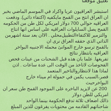
تعليق موقعنا
استبشر العراقيون عربا واكراد في الموسم الماضي بخبر
ان العراق انتج من القمح مايكفيه (اكتفاء ذاتي). ودفعت
العراقيه حوالي 700 دولار امريكي لكل طن من
الحكومه
القمح يصل السايلوات العراقيه على اساس انها انتاج
والتزمير للاكتفاء
التطبيل
محلي . الاان بعد ستة اشهرمن
الذاتي الذي حققه العراق نرى ان
بالقمح ترسو خارج الموانئ
محمله
الاجنبيه
البواخر
العراقيه بانتظار نتائج
تفريغها. علما بان هذه
قبل
الشحنات
من
عينات
فحص
الفحوصات لاتاخذ من الوقت الى عدة ساعات . اذن
لماذا هذا لانتظاروالتاخير المتعمد
قصر،السبب يكمن في حمولة
ام
ميناء
خارج
البواخرحيث
200
عن
لايزيد
الباخره
على
الموجود
القمح
طن
سعر
ان
امريكي للطن
دولار
ذالك
اضعاف
ثلاثة
تدفع
الحكومة
بينما
.
الواحد
شاحناتهم القادمه من
محتويات
يفرغون
للذين
المبلغ