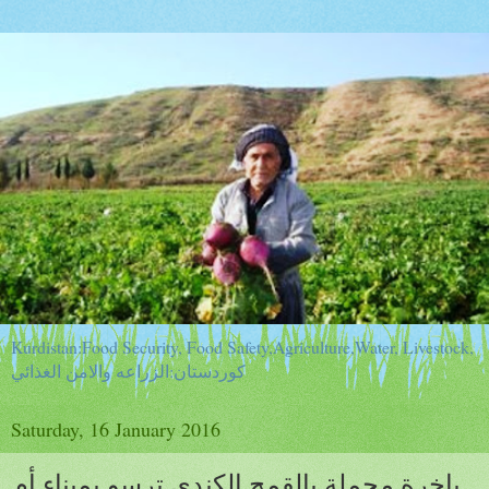
Kurdistan:Food Security, Food Safety,Agriculture,Water, Livestock,
كوردستان:الزراعه والامن الغذائي
Saturday, 16 January 2016
باخرة محملة بالقمح الكندي ترسو بميناء أم