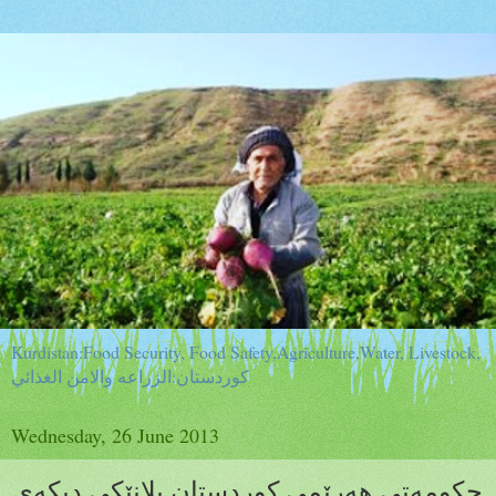
Kurdistan:Food Security, Food Safety,Agriculture,Water, Livestock,
كوردستان:الزراعه والامن الغذائي
Wednesday, 26 June 2013
حكومەتی هەرێمی كوردستان پلانێكی دیكەی