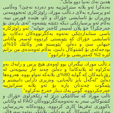
هەبێ نەك تەنیا دوو مانگ".
نەدەكرا ئەو پلانە ستراتیژییە بەو دەردە نەچێ؟ وەڵامی
ئەو پرسیارە بەلای د.تاڵب موراد، راوێژكاری ئەنجوومەنی
وەزیران بۆ ئاسایشی خۆراك و ئاو، هێندە قورس نییە.
بەڵام ئەو پرسیارێكی دیكە دێنێتە پێشەوە "ئەی پارەی بۆ
خەرجكرا؟ خۆ پلان لەسەر كاخەز جوانە".
ئەو راوێژكارە
باسی ستانداردێكی نەتەوە یەكگرتووەكان دەكات بۆ
ئاسایشی خۆراك كە پێویستی كردووە لەسەر وڵاتانی
جیهانی سێ و دەڵێ "پێویستە هەر وڵاتێك 10%ی
بودجەكەی بۆ كشتوكاڵ دابنێ، بەڵام ئەوەندەی من بزانم
لێرە 2% كەمتریشی بۆ دانرابوو".
د.تاڵب موراد، نیگەران بوو لەوەی هیچ پرس و رایەك بەو
نەكراوە لە پلانەكاندا و دەڵێ چەند جار بینیویەتی لە
رۆژنامەكان كە گوایە 80%ی پلانەكە تەواو بووە. هەروەها
دەڵێ "لەگەڵ بایز تاڵەبانی، وەزیری دارایی دانیشتم و
پێمگوت چەندتان پارە بۆ ئەو پلانە ستراتیژییە
خەرجكردووە، گوتی یەك دینار خەرج نەكراوە".
تاڵب موراد كە ساڵانێكی درێژ لە رێكخراوی خۆراك و
كشتوكاڵی سەر بە نەتەوەیەكگرتووەكان
FAO
لە وڵاتانی
باكووری ئەفریقا كاری كردووە، روودەكاتە بەرپرسانی
وەزارەتی كشتوكاڵ كە بە دانانی پلانێكی نوێوە سەرقاڵن