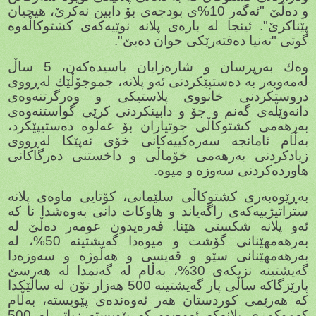
و دەڵێ "ئەگەر 10%ی بودجەی بۆ دابین نەكرێ، هیچیان
پێناكرێ". ئینجا لە بارەی پلانە نوێیەكەی كشتوكاڵەوە
گوتی "تەنیا دەفتەرێكی جوان دەبێ".
وەك بەرپرسان و شارەزایان باسیدەكەن، 5 ساڵ
لەمەوبەر بە دەستپێكردنی ئەو پلانە، جموجۆڵێك لەڕووی
دروستكردنی خانووی پلاستیكی و وەرگرتنەوەی
دانەوێڵەی گەنم و جۆ و دابینكردنی كرێی گواستنەوەی
بەرهەمی كشتوكاڵی جوتیاران بۆ عەلوە دەستیپێكرد،
بەڵام ئامانجە سەرەكییەكانی خۆی نەپێكا لەڕووی
زیادكردنی بەرهەمی خۆماڵی و داخستنی دەرگاكانی
هاوردەكردنی سەوزە و میوە.
بەڕێوەبەری كشتوكاڵی سلێمانی، كۆتایی ماوەی پلانە
ستراتیژییەكەی راگەیاند و هاوكات دانی بەوەشدا نا كە
ئەو پلانە شكستی هێنا. فەرەیدون عومەر دەڵێ لە
بەرهەمهێنانی گۆشت و میوەدا گەیشتینە 50%، لە
بەرهەمهێنانی سێو و قەیسی و هەڵوژە و سەوزەدا
گەیشتینە نزیكەی 30%، بەڵام لە گەنمدا لە هەرسێ
پارێزگاكە ساڵی پار گەیشتینە 500 هەزار تۆن لە ساڵێكدا
كە هەرێمی كوردستان هەر ئەوەندەی پێویستە، بەڵام
كەموكوڕی پلانەكە ئەوەبوو كە پێویستە زیاتر لە 500