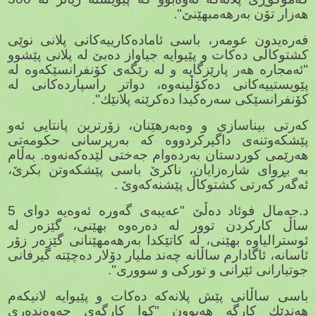
هەزار تۆن بەرهەمبهێنێ".
فەرەیدون عومەر، باسی ئامادەكارییەكانی پلانی نوێی
كشتوكاڵی دەكات و پێیوایە جیاواز دەبێ لە پلانی پێشوو
"ئەمجارە هەر پارێزگایە و لە رێگەی كۆنفرانسێكەوە لە
پێویستییەكانی دەكۆڵینەوە، دواتر راسپاردەكانی لە
كۆنفرانسێكی سەرەكیدا دەكرێنە پلانێك".
كەرتی بیناسازی و وەبەرهێنان، زۆرترین پانتایی ئەو
پێشكەوتنەی داگیركردووە كە بەرپرسانی حكومەتی
هەرێمی كوردستان بەردەوام جەختی لێدەكەنەوە. بەڵام
بە بڕوای شارەزایان، ناكرێ باسی پێشكەوتن بكرێ،
ئەگەر كەرتی كشتوكاڵ پێشنەكەوێ .
د.جەمال فوئاد دەڵێ "عەیبەی گەورە ئەوەیە دوای 5
ساڵ كاركردن توور لە دەرەوە بهێنی، گێزەر لە
ئوسترالیاوە بهێنی، لە كاتێكدا بەرهەمهێنانی گێزەر زۆر
ئاسانە، ئاگادارم ساڵانە چەند ملیار دۆلار دەچێتە گیرفانی
جوتیارانی ئێرانی و توركی و سووری".
باسی ساڵانی پێش پلانەكە دەكات و پێیوایە لانیكەم
هەندێك كارگە هەبوون "كوا كارگەی چەوەندەری