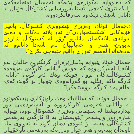
كە دەبووایە بەگوێرەی پلانەكە ئەمساڵ ئەنجامەكەی
رابگەیێنرێ، كەچی ئێستا بەرپرسانی كشتوكاڵ خۆیان بە
دانانی پلانێكی دیكەوە سەرقاڵكردووە.
د.جەمال فوئاد، وەزیری پێشووتری كشتوكاڵ، باسی
هۆیەكانی "شكستخواردن"ی ئەو پلانە دەكات و دەڵێ
ئەوانەی پلانەكەیان دانابوو "زۆر لە كشتوكاڵ شارەزا
نەبوون، شتی وا خەیاڵییان لەو پلانەدا دانابوو كە
نەدەتوانرا لەسەر ئەرزی واقیع جێبەجێ بكرێ".
جەمال فوئاد پێیوایە پلانداڕێژەران گرنگترین خاڵیان لەو
پلانەدا لەبیركردووە كە ئەویش "دانانی كارگەی بەرهەمە
كشتوكاڵییەكان بوو"، چونكە وەك ئەو گوتی "دانانی
كارگە تاكە رێگایە بۆ گەڕانەوەی جوتیار بۆ گوندەكەی،
بەڵام یەك كارگە دروستنەكرا".
د.جەمال فوئاد، كە ساڵانێك وەك راوێژكاری پێشكەوتوو
لە وڵاتانی عەرەبی كاریكردووە و لەسەردەمی دوو
ئیدارەییشدا لە سلێمانی وەزیری كشتوكاڵ بووە، پێیوایە
شارەزوور و پشدەر "پێویستیان بە 8 كارگەی بەرهەمی
كشتوكاڵی هەیە، بۆ ئەوەی دەیان گوند بە تەواوی مانا
ئاوەدان ببنەوە و هەر چوار وەرزەكە بەرهەمی ناوخۆییان