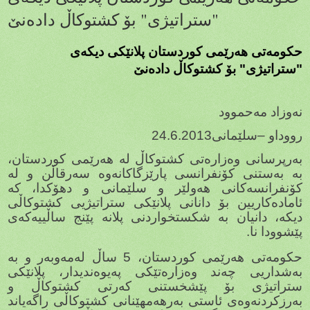
"ستراتیژی" بۆ كشتوكاڵ دادەنێ
حكومەتی هەرێمی كوردستان پلانێكی دیكەی
"ستراتیژی" بۆ كشتوكاڵ دادەنێ
نەوزاد مەحموود
رووداو –سلێمانی
24.6.2013
بەرپرسانی وەزارەتی كشتوكاڵ لە هەرێمی كوردستان،
بە بەستنی كۆنفرانسی پارێزگاكانەوە سەرقاڵن و لە
كۆنفرانسەكانی هەولێر و سلێمانی و دهۆكدا، كە
ئامادەكاریین بۆ دانانی پلانێكی ستراتیژیی كشتوكاڵی
دیكە، دانیان بە شكستخواردنی پلانە پێنج ساڵییەكەی
پێشوودا نا.
حكومەتی هەرێمی كوردستان، 5 ساڵ لەمەوبەر و بە
بەشداریی چەند وەزارەتێكی پەیوەندیدار، پلانێكی
ستراتیژی بۆ پێشخستنی كەرتی كشتوكاڵ و
بەرزكردنەوەی ئاستی بەرهەمهێنانی كشتوكاڵی راگەیاند