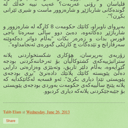
قلیاسان و رۆنی عەربەت؟ عەیب نییە خەڵك لە
گوندەكانی شارباژێڕ و شارەزوور ماست و شیری ئێرانی
بكڕن؟".
بەبڕوای ناوبراو، كاتێك حكومەت 8 كارگە لە شارەزوور و
شارباژێڕ دەكاتەوە، دەبێ دوو ساڵی سەرەتا باجی
قورس بدات و زەرەر بكات "بەڵام دواتر دەكەوێتە
سەرقازانج و تێدەگات چ كارێكی گەورەی ئەنجامداوە".
زۆربەی بەرپرسان، هۆكاری شكستخواردنی پلانە
ستراتیژییەكەی كشتوكاڵیان بۆ تەرخاننەكردنی بودجە
گێڕایەوە، بەڵام دلێر تاریق، وتەبێژی وەزارەتی دارایی
دەڵێ پێویستە كاتێك پلانێك دادەنرێ "بڕی بودجەی
پێویستی تێدا دیاری بكرێ". ئەو قسەیە لەكاتێكدایە كە
پلانە پێنج ساڵییەكەی حكومەت بەوردی بودجەی پێویستی
بۆ جێبەجێكردنی پلانەكە دیاری كردبوو.
Talib Elam
at
Wednesday, June 26, 2013
Share