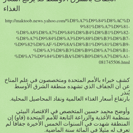
الغذاء
http://maktoob.news.yahoo.com/%D8%A7%D9%84%D8%AC%D
9%81%D8%A7%D9%81-
%D8%A8%D8%A7%D9%84%D8%B4%D8%B1%D9%82-
%D8%A7%D9%84%D8%A3%D9%88%D8%B3%D8%B7-
%D9%82%D8%AF-%D9%8A%D8%B1%D9%81%D8%B9-
%D8%A3%D8%B3%D8%B9%D8%A7%D8%B1-
%D8%A7%D9%84%D8%BA%D8%B0%D8%A7%D8%A1-
081745506.html
كشف خبراء بالأمم المتحدة ومتخصصون في علم المناخ
عن أن الجفاف الذي تشهده منطقة الشرق الأوسط
يُنذر
.بارتفاع أسعار الغذاء العالمية ونفاد المحاصيل المحلية
وأوضح محمد حسين المتخصص في الاقتصاد البيئي
بمنظمة الأغذية والزراعة التابعة للأمم المتحدة (فاو) إن
المنطقة شهدت في السنوات الخمس الأخيرة جفافا لم
تعرف له مثيلا في المائة سنة الماضية.