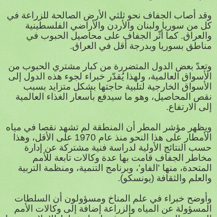
وقد أصاب الجفاف نحو ثلثي الأرض الصالحة للزراعة في
كل من سوريا ولبنان والأردن والأراضي الفلسطينية
والعراق. كما أثّر الجفاف على محاصيل الحبوب في
مناطق بسوريا وبدرجة أقل في العراق.
وتعدّ بعض الدول المتضررة من كبار مشتري الحبوب من
الأسواق العالمية، ولهذا يُقدّر خبراء لجوء هذه الدول إلى
الأسواق الخارجية لتلبية حاجتها بشكل متزايد بسبب
نقص المحاصيل، وهو ما سيدفع بأسعار الغذاء العالمية
إلى الارتفاع.
ويظهر مؤشر المطر أن المنطقة لم تشهد نقصا في مياه
الأمطار على هذا النحو منذ عام 1970 على الأقل، وهذا
حسب النتائج الأولية لدراسة فنية مشتركة عن إدارة
مخاطر الجفاف قامت بها عدة وكالات تابعة للأمم
المتحدة، منها 'الفاو'، وبرنامج التنمية، ومنظمة التربية
والعلم والثقافة (يونسكو).
وأوضح خبراء في علم المناخ ومسؤولون أن السلطات
المسؤولة عن المياه والزراعة إضافة إلى وكالات الأمم