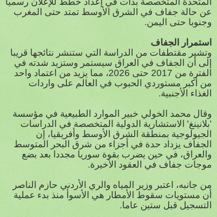
المتحدة المتخصصة بدأت في إعداد خطط للإعلان رسميا
عن حالة جفاف في الشرق الأوسط تمتد حتى المغرب
وجنوبا حتى اليمن.
استمرار الجفاف
وتشير مقتطفات من الدراسة التي ستنشر نتائجها قريبا
إلى أن الجفاف في العراق سيستمر وستزيد شدته في
الفترة من 2017 حتى 2026، مما يزيد من اعتماد واحد
من أكبر مستوردي الحبوب في العالم على واردات
الغذاء الأجنبية.
وقال محمد الخولي خبير الموارد الطبيعية في مؤسسة
'بلانينغ' الاستشارية الدولية المتخصصة في الدراسات
الجيولوجية بمنطقة الشرق الأوسط وأفريقيا، إن
الجفاف يزداد حدة في أجزاء من شرق البحر المتوسط
والعراق، في حين يضرب بقوة سوريا مجددا بعد بضع
موجات جفاف في العقود الأخيرة.
من جانبه، اعتبر وزير المياه والري الأردني حازم الناصر
أن مستويات سقوط الأمطار هي الأسوأ منذ بدء عملية
التسجيل قبل ستين عاما.