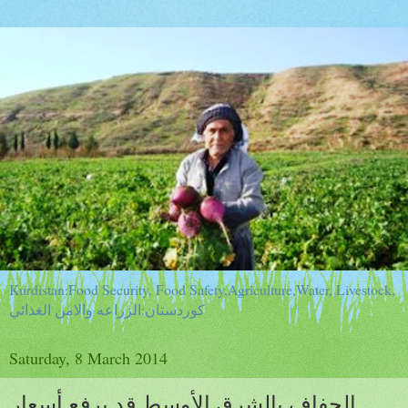
Kurdistan:Food Security, Food Safety,Agriculture,Water, Livestock,
كوردستان:الزراعه والامن الغذائي
Saturday, 8 March 2014
الجفاف بالشرق الأوسط قد يرفع أسعار