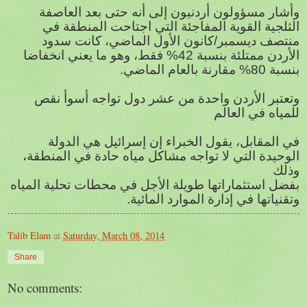
وأشار مسؤولون أردنيون إلى أنه حتى بعد العاصفة
الثلجية القوية المفاجئة التي اجتاحت المنطقة في
منتصف ديسمبر/كانون الأول الماضي، كانت سدود
الأردن ممتلئة بنسبة 42% فقط، وهو ما يعني انخفاضا
بنسبة 80% مقارنة بالعام الماضي.
وتعتبر الأردن واحدة من عشر دول تواجه أسوأ نقص
للمياه في العالم
في المقابل، يقول الخبراء إن إسرائيل هي الدولة
الوحيدة التي لا تواجه مشاكل مياه حادة في المنطقة،
وذلك
بفضل استثماراتها طويلة الأجل في محطات تحلية المياه
وتقنياتها في إدارة الموارد المائية.
Talib Elam
at
Saturday, March 08, 2014
Share
No comments: