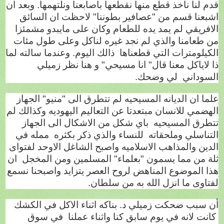
قدم لنا ناخذ قطع منها نقطعها باصابعنا ونلتهمها. وبعد ان
اشبعنا قسم من "عصافير بطوننا" لاحظت ان السائق
الافريقي لم يمد يده للطعام وكان على مايبدو مشمئزا
من طعامنا والذي لم نجد غيره لناكل وعلى طول مئات
الكيلومترات التي قطعناها
ذالك اليوم. وعندما سالته لما
ذا لاياكل معنا قال" انا مسيحي" و هنا نظر زميلي
السوداني
لي وضحك.
علما ان الديانه المسيحيه لم تتطرق الى "منيو" الجهاز
الهضمي للانسان مبتعدتا عن التعاليم اليهوديه وكذالك لم
تتطرق المسيحيه
باي شكل من الاشكال الى الجهاز
التناسلي وملحقاته
للنساء والذي ذكر بكثره
ممله في
الدين والمذاهب الاسلاميه واصبح الشاغل الاوحد لفتواى
ثلة من مما يسمون "بعلماء" المسلمين ومن المخجل
ان
هذا الموضوع المناهض لروح العصر يتزايد واصبحنا نسمع
لفتاوى ما انزل الله به من سلطان.
أن سبب ضحكت زميلي د. بناكه اثناء الاكل في الكشك
كانت لانه في يوم سابق كنا واثناء عملنا
في سوق