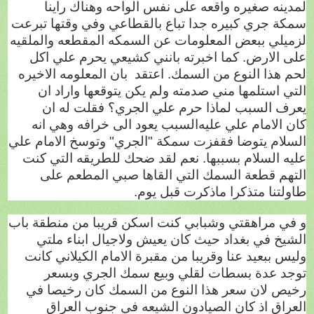
لمدينه صغيره واقعه على نفس الواحه وهناك راينا
سمكة جري كبيره جدا تباع بالقطاعي وفي وقتها تبرعت
لزميلي ببعض المعلومات عن السمكه المقطعه والملقيه
على الارض. كما اخبرته بانني كشيعي يحرم علي اكل
لحم هذا النوع من السمك. اعتقد
بان المعلومه الاخيره
التي استلمها مني صدمته ولم يكن يتوقعها واراد ان
يعرف السبب لماذا حرم علي الجري؟ فقلت له ان
كان الامام علي عليه
السبب يعود الى خرافه وهي انه
السلام يتوضا فقفزت سمكة "الجري" وتوسخ الامام علي
عليه السلام بسببها. نعم لقد ضحك للطريقه التي كنت
التهم قطعة السمك التي القاها صبي المطعم على
طاولتنا متذكرا ماذكرت قبل يوم.
و في مراهقتي وشبابي كنت اسكن قريبا من منطقة باب
الشيخ في بغداد حيث كان يعيش ولاجيال ابناء ملتي
وليس ببعيد عنا وقريبا من مقبرة الامام الكيلاني كانت
توجد عدة بسطات لقلي وبيع سمك الجري وبسعر
رخيص لان سعر هذا النوع من السمك كان رخيصا في
العراق اذ كان الصيادون الشيعه في جنوب العراق