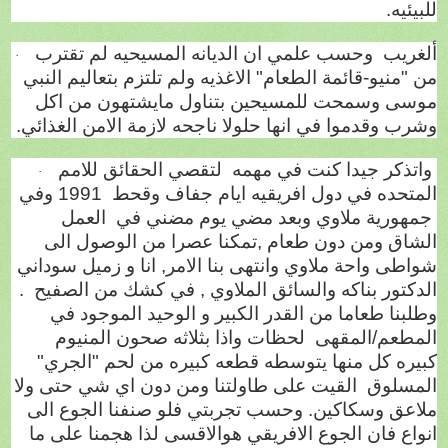
للبيئيه.
ألغريب
وحسب علمي ان الديانه المسيحيه لم تقترب
·
من "منيو-قائمة الطعام" الاغذيه ولم تلتزم بتعاليم النبي
موسى وسمحت للمسيحين بتناول مايشتهون من اكل
وشرب وقدموا في انها حلولا ناجحه لازمة الامن الغذائي.
واتذكر جيدا كنت في مهمه
لتقصي الحقائق للامم
·
المتحده في دول افريقيه ايام جفاف وقحط
1991 وفي
جمهورية ملاوي وبعد مضي يوم مضني في
العمل
الشاق ومن دون طعام ,تمكنا عصرا من الوصول الى
شواطى واحة ملاوي وانتهى بنا الامر, انا و زميل سوداني
الدكتور بناكه والسائق الملاوي , في كشك من الصفيح
.
وطلبنا طعاما من القدر الكبير و الوحيد الموجود في
المطعم/المقهى
لحظات واذا بثلاثه صحون المنيوم
كبيره كل منها يتوسطه قطعه كبيره من لحم "الجري"
المسلوق
القيت على طاولتنا ومن دون اي شي حتى ولا
ملاعق وسكاكين. وحسب تجربتي فلو صنفنا الجوع الى
انواع فان الجوع الافريقي هوالاقسى لذا هجمنا على ما