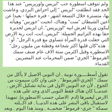
ولم تتوقف اسطورة حب "ايزيس واوزيريس" عند هذا
·
الحد فقد انطلقت "ايزيس " إلي احراش البردي، وعاشت
بها، متسترة خلال التسعة اشهر - فترة حملها - بعيدا عن
اعين الشيطان "ست" وهناك، انجبت "حورس" وهيأته
ليكون وريثا لعرش ابيه "اوزيريس"..ان ايزيس لجديرة
حقا بهذه الترانيم الجميلة: "ايزيس..انت، انت ربة الارض
التي جعلت قدرة المرأة تتساوي مع قدرة الرجل". أو :
.
هذه
"كان قلبها اكثر شجاعة وفطنة من مليون رجل"
الاسطوره وقبل اكثرمن ستة الاف عام صنف سمك
القرموط" الجري" ضمن المحرمات عند المصريين
القدماء.
تقول أسطــــورة نوبية , ان النوبى الاصيل لا يأكل من
سمك " الجري-القرموط" , حتى وان كان سيموت من
الجوع , لأن جد النوبين الاول فى بداية تشكيل الارض ,
عندمــا كان هناك فقط النوبى الذى وجد على هذه
الارض ليعمرها (ادم
الاصلي حسب الاسطوره
), تمهيدا
لاستقبال باقى البشر على هذه الدنيــا , قد اكــلته
سمكة " جري- قرموط" ضخمــة , ومنذ هذا اليوم , وبعد