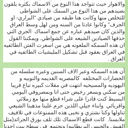
والاهوار حيث تتواجد هذا النوع من الاسماك بكثره يلقون
بصيدهم من هذا النوع من السمك على الشواطى
للتخلص منها وكانت هنا طبقه من صيادي "البراري- او
الجرف" وكانوا عادتا من السنه ومن لهل وسط العراق
والذين كان صيدهم عباره عن جمع اسماك
الجري التي
حذفها الصيادين الشيعه على الشواطي. ويمكننا القول
ان هذه السمكه الملعونه هي من اسعرت الفتن الطائفيه
في العراق بعقود قبل تشكيل المليشيات الطائفيه في
العراق .
أن هذه السمكه وعبر الاف السنين وعبره سلسله من
الحضارات المختلفه
كالمصريه القديمه والنوبيه و
اليهوديه والمسيحيه انتهت في مقلات كبيره تباع قريبا
من سكني وبسعر رخيص حتى انا وبمصروفي اليومي
البسيط كنت قادرا على شراء قطع منها مع زملائي
واقربائي
وابناء جيلي اللذين حرم علينا مذهبنا الشيعي
تناولها وكنا نشتري و نخبى هذه الممنوعات في تلافيف
ملابسنا.
كانت قطع الاسماك تلك تلف بورق الجرائد(مثل
الفيش والجبس البريطانيه) ونجتمع
في سطح بيت احدنا