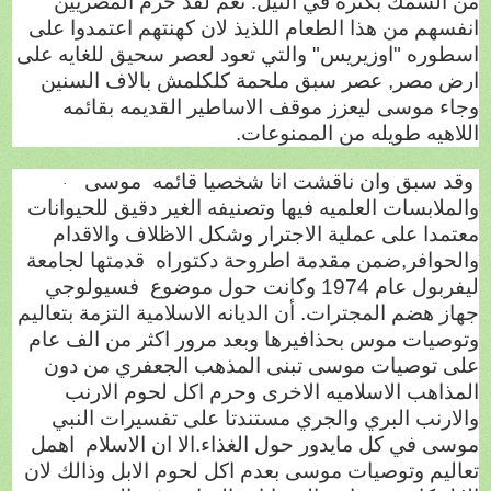
من السمك بكثره في النيل. نعم لقد حرم المصريين
انفسهم من هذا الطعام اللذيذ لان كهنتهم اعتمدوا على
اسطوره "اوزيريس" والتي تعود لعصر سحيق للغايه على
ارض مصر, عصر سبق ملحمة كلكلمش بالاف السنين
وجاء موسى ليعزز موقف الاساطير القديمه بقائمه
اللاهيه طويله من الممنوعات.
وقد سبق وان ناقشت انا شخصيا قائمه
موسى
·
والملابسات العلميه فيها وتصنيفه الغير دقيق للحيوانات
معتمدا على عملية الاجترار وشكل الاظلاف والاقدام
والحوافر,ضمن مقدمة اطروحة دكتوراه
قدمتها لجامعة
ليفربول عام 1974 وكانت
حول موضوع
فسيولوجي
جهاز هضم المجترات. أن الديانه الاسلامية التزمة بتعاليم
وتوصيات موس بحذافيرها وبعد مرور اكثر من الف عام
على توصيات موسى تبنى المذهب الجعفري من دون
المذاهب الاسلاميه الاخرى وحرم اكل لحوم الارنب
والارنب البري والجري مستندتا على تفسيرات النبي
موسى في كل مايدور حول الغذاء.الا ان الاسلام
اهمل
تعاليم وتوصيات موسى بعدم اكل لحوم الابل وذالك لان