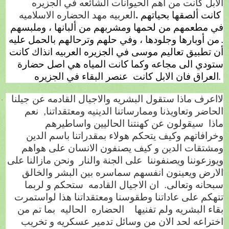
الابل كانت من اهم الحيوانات الشائعه في الجزيره
كانت ألصقها بحياتهم
.
العربيه مهد الحضاره الاسلاميه
في مطعمهم من لحمها ومشربهم من ألبانها ، وملبسهم
.
من أوبارها وجلودها ، وفي حلهم وترحالهم بالحمل عليه
أن تطبيق تعاليم موسى في الجزيره العربيه انذاك كانت
ستودي الى مجاعه وكما كانت المياه هي اصل حضارة
العراق فان الابل كانت
عنصر البقاء في الجزيره
.
لااعرف ماذا ستقول البشريه والاجيال القادمه عن جيلنا
·
الحاضر وتعاويذنا وممارساتنا الدينيه ومعتقداتنا,
نعم
ماذا
سيقولون عن كهنتنا الحاليين واساطيرهم
وخرافاتهم وكيف يتحكم هولاء بمقدراتنا باسم الدين
ومشتقات الدين و كيف يصنفون الانسان على هواهم
ويوزعوننا ويصنفوننا
على الجنة والنار
ونحن مازالنا على
الارض ويعينون انفسهم سماسره بين البشر والخالق
سبحانه وتعالى.
ان الاجيال القادمه
ستحكم و لربما
تتهكم على عاداتنا وطقوسنا ومعتقداتنا هذا لواستمرت
بقاء البشريه ولم تفنيها
الحضاره
الحاليه
بما تم من
اختراعه لحد الان من وسائل تدمير عسكريه و تخريب