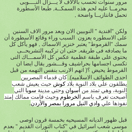
مرور سنوات تحسب بالالاف لا يـــزال النــــوبى
محرمــا عليه لحم هذه السمكــة, طبعا الأسطورة
تحمل فانتازيــا واضحة ,
ولكن "افندية " النوبيين الان وبعد مرور الاف السنين
على الاسطوره يعزون
السبب وراء وقائع الأسطورة أن
سمك "القرموط" يعتبر خنزير الاسماك , فهو يأكل كل
ما يصادفه فى طريقه, حتى ان تركيبه التشريحــى
يحتوى على طبقة عظمية عكس كل الأسمـــاك التى
تكسى اجسامها بحراشيف وقـــشور يقال ايضا ان
القرموط يحيض ؟( اتهم الارنب بنفس التهمه من قبل
احدى الطوائف الاسلاميه).
كان قدماء المصريين
يطلقون علي بلاد النوبة بلاد
كوش
حيث يعيش شعب
النوبة، وهي تمتد من
أسوان
وحتي مدينة
سوبا
التي
أصبحت تعرف باسم
الخرطوم
وحيث قامت ممالك إمتد
نفوذها علي
وادي النيل مرورا
بمصر
والأردن
.
قبل ظهور الديانه المسيحيه بخمسة قرون اوصى
موسى شعب اسرائيل في "كتاب التورات القديم " بعدم