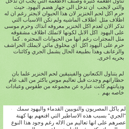
تناول اطعمه كثيره وصنف الاطعمه التي يجب ان تدخل
والتي لايجب
ان تدخل الى جهاز هضم اليهود. حيث
حرم اكل لحم الخنزير لان هذا الحيوان لايجتر رغم ان له
اظلاف مثل
اظلاف الماشيه ولم تكن االاسباب التي
تذكر الان لعدم اكل الخنزير معروفه انذاك وحرم موسى
على اليهود
اكل الابل لكونها لاتملك اظلاف مشقوقه
مثل المجترات رغم انها من الحيوانات المجتره . كما
حرم على اليهود اكل
اي مخلوق مائي لايملك الحراشف
والزعانف وهذا بطبيعة الحال يشمل الجري وكائنات
بحريه اخرى.
لم يتناول الكنعانين والفينيقين لحم الخنزير علما بان
حظاراتهم وجدت قبل تعاليم موس باكثر من الف عام
وديانتهم كانت عباره عن مجموعه من طقوس وعبادات
خاصه بهم
.
لم ياكل المصريون والنوبيين القدماء واليهود سمك
·
"الجري" بسبب هذه الاساطير التي اقنعهم بها كهنة
عصرهم على انها تعاليم من الاله رغم وجود هذا النوع