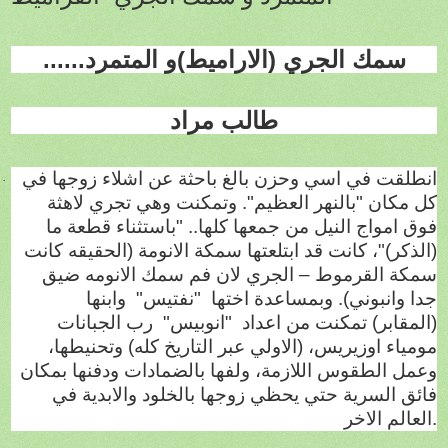
سمك الجري (الاراميط)
و
المتمرد......
طالب مراد
انطلقت في اسي وحزن بالغ باحثة عن اشلاء زوجها في
·
كل مكان "بالنهر العظيم". وتمكنت وهي تجري لاهثة
فوق امواج النيل من جمعها كلها.. "باستثناء قطعة ما
(الذكر)"، كانت قد ابتلعتها سمكة الانومة (الحقيقه كانت
سمكة القرموط – الجري لان فم سمك الانومه ضيق
جدا وانبوني). وبمساعدة اختها
"نفتيس"
وابنها
(المقابر) تمكنت من اعداد
"انوبيس"
رب الجبانات
مومياء اوزيريس، (الاولي عبر التاريخ كله) وتحنيطها،
وعمل الطقوس اللازمة، ولفها بالضمادات ودفنها بمكان
فائق السرية حتي يحظي زوجها بالخلود والابدية في
.
العالم الاخر