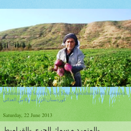
Kurdistan:Food Security, Food Safety,Agriculture,Water, Livestock,
كوردستان:الزراعه والامن الغذائي
Saturday, 22 June 2013
المتمرد و سمك الجري -القراميط-