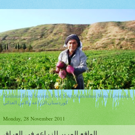
Kurdistan:Food Security, Food Safety,Agriculture,Water, Livestock,
كوردستان:الزراعه والامن الغذائي
Monday, 28 November 2011
الواقع المرير للزراعه في العراق