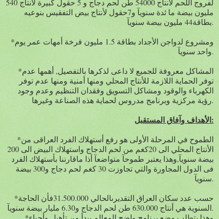
لفروج اللحم لأنتاج 54000 طن لحم دجاج و 5 حقول كبيرة لأنتاج 540
مليون بيضة ما ئدة سنويآ و7حقول لأنتاج بيض التفقيس بنوعيه
بطاقة44 مليون بيضة سنويآ.
*ومشروع لدواجن الأجداد بطاقة 1.5 مليون فرخة أمهات عمر يوم
واحد سنويآ.
*المشاكل معروفة للجميع لا داعى لذكرها بالتفصيل, أهمها عدم
توفر الحماية اللازمة للأنتاج المحلي ومنها أمنية ومنها عدم توفر
الكهرباء والوقود ومشاكل التسويق وفقدان التنظيم وعدم وجود
رؤية مركزية وبرنامج مدروس لحماية هذه الصناعة وغيرها.
الأهداف وآفاق المستقبل:
*الطموح في المرحلة الأولى هو رفع أستهلاك الفرد العراقى من
الأنتاج المحلي الى 20كغم من لحم الدجاج واستهلاك البيض الى 200
بيضة سنويآ,وهذا يعتبر طموحآ متواضعآ أذا ماقارننا بأستهلاك الفرد
فى الدول المجاورة والتي تجاوزت 30 كغم لحم دجاج و300 بيضة
سنويآ.
*حسب عدد سكان العراق التقديرىالحالي 31.500.000فأن الحاجة
السنوية هي أنتاج 630.000 طن لحم الدجاج و6.30 مليار بيضة سنويآ.
*وهذا يتطلب وضع برنامج واضح المعالم يبدأ من تأهيل وأحياء