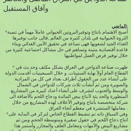
وآفاق المستقبل
الماضي:
*أصبح الاهتمام بانتاج وتوفيرالبروتين الحيواني عاملآ مهمآ في تنمية
الثروة الحيوانية في بلدان كثيرة من العالم ,فالى جانب توفيرها
الغذاء الجيد لشعوبها فهى تساعد في تحقيق الأمن الغذائي وبناء
قاعدة أقتصادية متينة وتساهم في حل مشاكل اجتماعية كثيرة من
خلال توفير فرص العمل لمواطنيها
.
* ظهرت صناعه الدواجن في العراق بشكل مكثف وحد يث في
القطاع العام أولآ نهاية الستينات, و خلال السبعينيات أقدمت الدولة
على أنشاء عدد من الحقول أطراف بغداد في كل من المرادية
والصويرة ومن ثم أنشأت ثلاث شركات للدواجن في الشمال
والوسط والجنوب لتشرف على أنشاء أعداد كبيرة من المشاريع
المتطورة والحد يثة لأنتاج بيض المائدة ودجاج اللحم بالأضافة الى
شركة متخصصة بأنتاج وتوفير الأعلاف لهذه المشاريع من خلال
معاملها المنتشرة في معظم أنحاء العراق .
*وفي السياق ذاته تم تنشيط القطاع الخاص لتركز في البداية على
انتاج دجاج اللحم في حقول صغيرة ومتوسطة الحجم ومن ثم
مشاريع البيض والأمهات ومعامل العلف والمجازر وأستمر هذا