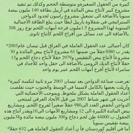
كبيرة من الحقول الصغيرةو متوسطة الحجم وكذلك تم تنفيذ
مشروع كبير لأنتاج بيض المائدة في أربيل بطاقة 140 مليون بيضة
سنويآ بالأضافة الى تشغيل مشروع راسون لجدود الدواجن
الستراتيجي في شقلاوة بأربيل ايظآ حيث يبلغ الطاقة الأجمالية
السنوية لهذا المشروع 1.5مليون فرخة أمهات اللحم نوع روز 308
بالأضافة الى عدد مماثل من أفراخ اللحم كأنتاج ثانوى.
*كان أجمالى عدد الحقول العاملة في العراق قبل نيسان عام2003
يقدر ب 3080حقلآ من ضمنها 61 مشروع لأنتاج بيض المائدة و 30
مشروعآ لأنتاج بيض التفقيس و2979 حقلآ لأنتاج دجاج اللحم و13
حقلآ لأنتاج الديك الرومى بالأضافة الى حقل واحد للأجداد في
سامراء لأنتاج أفرخ أمهات اللحم عمر يوم واحد
.
*تعرضت صناعة الدواجن بعد نيسان 2003 مرة ثانية لنكسة كبيرة
وأزيلت بعضها بالكامل لاسيما في الوسط والجنوب حيث تقلصت
أعداد الحقول العاملة بشكل ملحوظ, وبموجب الأحصائية التي
أجريت في شهر شباط 2007 من قبل الأتحاد العرقي لمنتجي
الدواجن أنخفض العدد الى980 حقلآ صغيرآ لفروج اللحم, ومشاريع
بيض المائدة الكبيرة الى 12 ومشاريع الأمهات الى10ويقدر أنتاج هذه
الحقول ب 44000 طن لحم دجاج و300 مليون بيضة مائدة و38مليون
بيضة تفقيس سنويآ.
*أما في أقليم كوردستان فأ ن أعداد الحقول العاملة هي 632 حقلآ