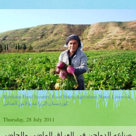
Kurdistan:Food Security, Food Safety,Agriculture,Water, Livestock,
كوردستان:الزراعه والامن الغذائي
Thursday, 28 July 2011
صناعه الدواجن في العراق الماضى والحاضر