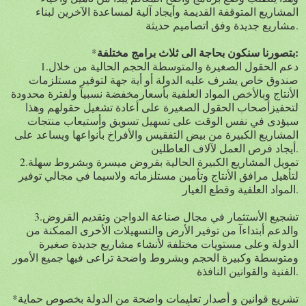
المشاريع المتوقفة القديمة وأيجاد آلية لمساعدة الآخرين لبناء
مشاريع جديدة وفق اتصاميم حديثة.
بتصورنا سنكون بحاجة الى ثلاث برامج مختلفة:
*
1.دعم الحقول الصغيرة والمتوسطة الحجم الحالية من خلال
صندوق خاص يشرف عليه الدولة أو أية جهة لتوفير مستلزمات
الأنتاج وبالأخص المواد العلفية بأسعارمخفضة نسبيآ ولفترة محدودة
لتحفيزأصحاب الحقول الصغيرة على أعادة تشغيل حقولهم وهذا
سيؤدى في نفس الوقت على تسهيل تسويق وأستيعاب منتجات
المشاريع الكبيرة من بيض التفقيس والأفراخ بأنواعها ويساعد على
أيجاد فرص العمل لآلاف العاطلين.
2.تمويل المشاريع الكبيرة الحالية بقروض ميسرة وبشروط سهلة
لتأهيل مرافق الأنتاج وتأمين مستلزماته ولاسيما في مجالي توفير
المواد العلفية وقطع الغيار.
3.تشجيع الأستثمار في مجال صناعة الدواجن وتقديم القروض
والدعم أبتداءآ من توفير الأرض والتسهيلات الأخرى الممكنة من
الدولة وعلى مستويات مختلفة لأنشاء مشاريع جديدة صغيرة
ومتوسطة وكبيرة الحجم وبشروط واضحة تراعى فيها جميع الأمور
الفنية والقوانين النافذة.
*تشريع قوانين و أصدار تعليمات واضحة من الدولة بخصوص حماية