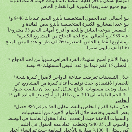
التوسع بشكل وبآخر لغاية منتصف الثمانينات حينما قامت الدولة
ببيع جميع مشاريعها الكبيرة الى القطاع الخاص.
*بلغ أجمالي عدد الحقول المتخصصة بأنتاج اللحم عند ذاك 8446 و
بلغ عدد المشاريع الكبيرة المتخصصة بأنتاج بيض المائدة و
التفقيس بنوعيه البياض واللحم و أفراخ أمهات اللحم 38 مشروعآ.
*عام 1989بلغ أجمالي أنتاج لحم الدجاج من المشاريع الكبيرة
ومشاريع القطاع الخاص الصغيرة 260ألف طن و عدد البيض المنتج
(1.6) ألف مليون سنويآ
.
* وبهذا الأنتاج أصبح استهلاك الفرد العراقي سنويآ من لحم الدجاج
المحلي 15 كغم فيما بلغ عدد البيض المستهلك 90 بيضة.
*خلال التسعينات تعرضت صناعة الدواجن لأضرار كبيرة نتيجة
للحصار الأقتصادي حيث توقفت أعداد كبيرة من المشاريع عن
العمل وتدنت مستويات الأنتاج بشكل كبير بعد أن تقلصت حقول
اللحم العاملة الى 10% من طاقاتها و أنتاج بيض المائدة الى 15% .
ألحاضر
*خلال تنفيذ القرار الخاص بالنفط مقابل الغذاء رقم 986 حصل
بعض التطور وخاصة خلال الأعوام الأخيرة من التسعينيات
والسنوات اللآحقة حيث أرتفعت أعداد الحقول العاملة في الوسط
والجنوب الى 35-40% وتخطت أعداد هذه الحقول في أقليم
كوردستان ال100% مقارنة بالأعداد السابقة حيث تم أنشاء أعداد