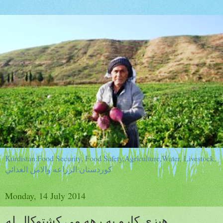
Kurdistan:Food Security, Food Safety,Agriculture,Water, Livestock,
كوردستان:الزراعه والامن الغذائي
Monday, 14 July 2014
هيزى كارو به رهه مى كشتوكال له