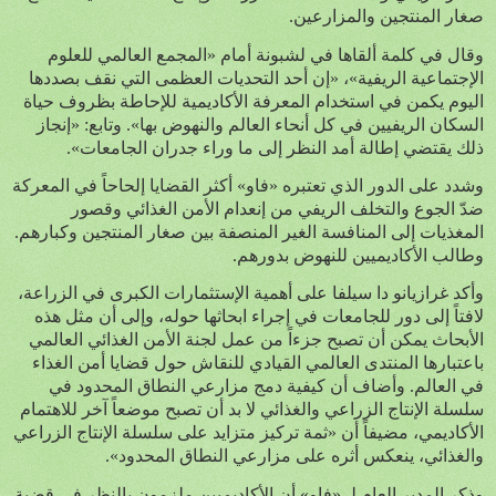
صغار المنتجين والمزارعين.
وقال في كلمة ألقاها في لشبونة أمام «المجمع العالمي للعلوم
الإجتماعية الريفية»، «إن أحد التحديات العظمى التي نقف بصددها
اليوم يكمن في استخدام المعرفة الأكاديمية للإحاطة بظروف حياة
السكان الريفيين في كل أنحاء العالم والنهوض بها». وتابع: «إنجاز
ذلك يقتضي إطالة أمد النظر إلى ما وراء جدران الجامعات».
وشدد على الدور الذي تعتبره «فاو» أكثر القضايا إلحاحاً في المعركة
ضدّ الجوع والتخلف الريفي من إنعدام الأمن الغذائي وقصور
المغذيات إلى المنافسة الغير المنصفة بين صغار المنتجين وكبارهم.
وطالب الأكاديميين للنهوض بدورهم.
وأكد غرازيانو دا سيلفا على أهمية الإستثمارات الكبرى في الزراعة،
لافتاً إلى دور للجامعات في إجراء ابحاثها حوله، وإلى أن مثل هذه
الأبحاث يمكن أن تصبح جزءاً من عمل لجنة الأمن الغذائي العالمي
باعتبارها المنتدى العالمي القيادي للنقاش حول قضايا أمن الغذاء
في العالم. وأضاف أن كيفية دمج مزارعي النطاق المحدود في
سلسلة الإنتاج الزراعي والغذائي لا بد أن تصبح موضعاً آخر للاهتمام
الأكاديمي، مضيفاً أن «ثمة تركيز متزايد على سلسلة الإنتاج الزراعي
والغذائي، ينعكس أثره على مزارعي النطاق المحدود».
وذكر المدير العام لـ «فاو» أن الأكاديميين ملزمون بالنظر في قضية