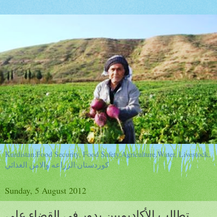
Kurdistan:Food Security, Food Safety,Agriculture,Water, Livestock,
كوردستان:الزراعه والامن الغذائي
Sunday, 5 August 2012
تطالب الأكاديميين بدور في القضاء على