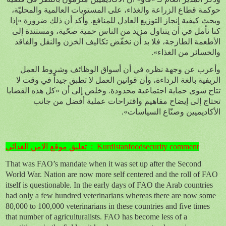
حوكمة قطاع الزراعة والغذاء، على المستويات العالمية والمحليّة،
وبحث كيفية إنجاز التوزيع العادل للمنافع. وأكد أن ذلك ضرورة «إذا
كنا نأمل في أن يتناول مزيد من الناس حمية صحّية، ومستندة إلى
الأطعمة الطازجة، فلا بد أن نخفّض تكاليف الخزن والنقل والفاقد
والخسائر من الغذاء».
وأعرب عن وجهة نظره في أن أسواق الوظائف وشروط العمل
الريفية بالغة الرداءة، وأن قوانين العمل لا تطبق جيداً في وقت لا
تتاح سوى حماية اجتماعية محدودة. وخلص إلى أن «كل هذه القضايا
تحتاج إلى إيضاح مفاهيم واقتراحات عملية أفضل من جانب
الأكاديميين وصنّاع السياسات».
تعليق موقع الامن الغذائي
:
Kurdistanfoodsecurity comment
That was FAO’s mandate when it was set up after the Second
World War. Nation are now more self centered and the roll of FAO
itself is questionable. In the early days of FAO the Arab countries
had only a few hundred veterinarians whereas there are now some
80,000 to 100,000 veterinarians in these countries and five times
that number of agriculturalists. FAO has become less of a