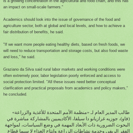
is a growing concentration in the agricultural and food chain, and this has
an impact on small-scale farmers."
Academics should look into the issue of governance of the food and
agriculture sector, both at global and local levels, and how to achieve a
fair distribution of benefits, he said.
"If we want more people eating healthy diets, based on fresh foods, we
will need to reduce transportation and storage costs, but also food waste
and loss," he said.
Graziano da Silva said rural labor markets and working conditions were
often extremely poor, labor legislation poorly enforced and access to
social protection limited. "All these issues need better conceptual
clarification and practical proposals from academics and policy makers,"
he concluded.
طالب المدير العام لـ «منظمة الأمم المتحدة للأغذية والزراعة»
(فاو)، جوزيه غرازيانو دا سيلفا، الأكاديميين بالمشاركة مباشرة في
البحوث الضرورية ذات الأبعاد المهمة في وضع السياسات، لمواجهة
الفقر الريفي وخدمة نشاطات الزراعة وإنتاج الغذاء لا سيما قطاع